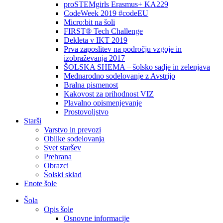
proSTEMgirls Erasmus+ KA229
CodeWeek 2019 #codeEU
Micro:bit na šoli
FIRST® Tech Challenge
Dekleta v IKT 2019
Prva zaposlitev na področju vzgoje in
izobraževanja 2017
ŠOLSKA SHEMA – šolsko sadje in zelenjava
Mednarodno sodelovanje z Avstrijo
Bralna pismenost
Kakovost za prihodnost VIZ
Plavalno opismenjevanje
Prostovoljstvo
Starši
Varstvo in prevozi
Oblike sodelovanja
Svet staršev
Prehrana
Obrazci
Šolski sklad
Enote šole
Šola
Opis šole
Osnovne informacije