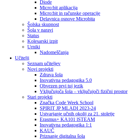
Diode
Micro:bit aplikacija
Micro:bit in računske operacije
Delavnica osnove Microbita
Šolska skupnost
Šola v naravi
Status
Kolesarski izpit
Urniki
Nadomeščanja
Učitelji
Seznam učiteljev
Novi projekti
Zdrava šola
Inovativna pedagogika 5.0
Obvezen prvi tuj jezik
Vključujoča šola – vključujoči fizični prostor
Stari projekti
Značka Code Week School
SPIRIT JP MLADI 2023-24
Ustvarjanje učnih okolij za 21. stoletje
Erasmus+ KA101 lSTEAM
Inovativna pedagogika 1:1
KAUČ
Priznanje digitalna šola