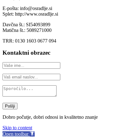
E-pošta: info@osradlje.si
Splet: http://www.osradlje.si
Davčna št.: SI54093899
Matična št.: 5089271000
TRR: 0130 1603 0677 094
Kontaktni obrazec
Pošlji
Dobro počutje, dobri odnosi in kvalitetno znanje
Skip to content
Open toolbar