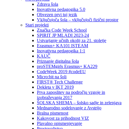
Zdrava šola
Inovativna pedagogika 5.0
Obvezen prvi tuj jezik
Vključujoča šola – vključujoči fizični prostor
Stari projekti
Značka Code Week School
SPIRIT JP MLADI 2023-24
Ustvarjanje učnih okolij za 21. stoletje
Erasmus+ KA101 lSTEAM
Inovativna pedagogika 1:1
KAUČ
Priznanje digitalna šola
proSTEMgirls Erasmus+ KA229
CodeWeek 2019 #codeEU
Micro:bit na šoli
FIRST® Tech Challenge
Dekleta v IKT 2019
Prva zaposlitev na področju vzgoje in
izobraževanja 2017
ŠOLSKA SHEMA – šolsko sadje in zelenjava
Mednarodno sodelovanje z Avstrijo
Bralna pismenost
Kakovost za prihodnost VIZ
Plavalno opismenjevanje
Prostovoljstvo