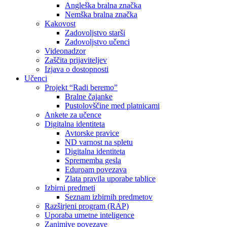
Angleška bralna značka
Nemška bralna značka
Kakovost
Zadovoljstvo starši
Zadovoljstvo učenci
Videonadzor
Zaščita prijaviteljev
Izjava o dostopnosti
Učenci
Projekt “Radi beremo”
Bralne čajanke
Pustolovščine med platnicami
Ankete za učence
Digitalna identiteta
Avtorske pravice
ND varnost na spletu
Digitalna identiteta
Sprememba gesla
Eduroam povezava
Zlata pravila uporabe tablice
Izbirni predmeti
Seznam izbirnih predmetov
Razširjeni program (RAP)
Uporaba umetne inteligence
Zanimive povezave