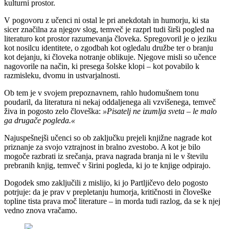
kulturni prostor.
V pogovoru z učenci ni ostal le pri anekdotah in humorju, ki sta
sicer značilna za njegov slog, temveč je razprl tudi širši pogled na
literaturo kot prostor razumevanja človeka. Spregovoril je o jeziku
kot nosilcu identitete, o zgodbah kot ogledalu družbe ter o branju
kot dejanju, ki človeka notranje oblikuje. Njegove misli so učence
nagovorile na način, ki presega šolske klopi – kot povabilo k
razmisleku, dvomu in ustvarjalnosti.
Ob tem je v svojem prepoznavnem, rahlo hudomušnem tonu
poudaril, da literatura ni nekaj oddaljenega ali vzvišenega, temveč
živa in pogosto zelo človeška:
»Pisatelj ne izumlja sveta – le malo
ga drugače pogleda.«
Najuspešnejši učenci so ob zaključku prejeli knjižne nagrade kot
priznanje za svojo vztrajnost in bralno zvestobo. A kot je bilo
mogoče razbrati iz srečanja, prava nagrada branja ni le v številu
prebranih knjig, temveč v širini pogleda, ki jo te knjige odpirajo.
Dogodek smo zaključili z mislijo, ki jo Partljičevo delo pogosto
potrjuje: da je prav v prepletanju humorja, kritičnosti in človeške
topline tista prava moč literature – in morda tudi razlog, da se k njej
vedno znova vračamo.