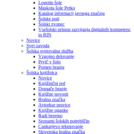
Logotip šole
Maskota šole Petko
Katalog informacij javnega značaja
Šolske poti
Šolski zvonec
Vsešolski pristop razvijanja digitalnih kompetenc
in RIN
Novice
Svet zavoda
Šolska svetovalna služba
Vzgojno delovanje
Prvič v šolo
Pomen branja
Šolska knjižnica
Novice
Knjižnični red
Domače branje
Knjižne novosti
Bralna značka
Avtorkse pravice
Knjižne uganke
Radi beremo
Seznami šolskih potrebščin
Cankarjevo tekmovanje
Slovenska bralna značka