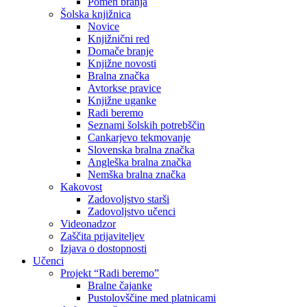
Pomen branja
Šolska knjižnica
Novice
Knjižnični red
Domače branje
Knjižne novosti
Bralna značka
Avtorkse pravice
Knjižne uganke
Radi beremo
Seznami šolskih potrebščin
Cankarjevo tekmovanje
Slovenska bralna značka
Angleška bralna značka
Nemška bralna značka
Kakovost
Zadovoljstvo starši
Zadovoljstvo učenci
Videonadzor
Zaščita prijaviteljev
Izjava o dostopnosti
Učenci
Projekt “Radi beremo”
Bralne čajanke
Pustolovščine med platnicami