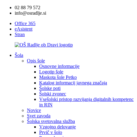
02 88 79 572
info@osradlje.si
Office 365
eAsistent
Stran
Šola
Opis šole
Osnovne informacije
Logotip šole
Maskota šole Petko
Katalog informacij javnega značaja
Šolske poti
Šolski zvonec
Vsešolski pristop razvijanja digitalnih kompetenc
in RIN
Novice
Svet zavoda
Šolska svetovalna služba
Vzgojno delovanje
Prvič v šolo