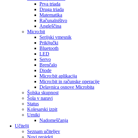
Prva triada
Druga triada
Matematika
Računalništvo
Angleščina
Micro:bit
Serijski vmesnik
Priključki
Bluetooth
LED
Servo
Brenčalo
Diode
Micro:bit aplikacija
Micro:bit in računske operacije
Delavnica osnove Microbita
Šolska skupnost
Šola v naravi
Status
Kolesarski izpit
Urniki
Nadomeščanja
Učitelji
Seznam učiteljev
Novi projekti