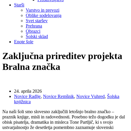
Starši
Varstvo in prevozi
Oblike sodelovanja
Svet staršev
Prehrana
Obrazci
Šolski sklad
Enote šole
Zaključna prireditev projekta
Bralna značka
24. aprila 2026
Novice Radlje
,
Novice Remšnik
,
Novice Vuhred
,
Šolska
knjižnica
Na naši šoli smo slovesno zaključili letošnjo bralno značko –
praznik knjige, misli in radovednosti. Posebno težo dogodku je dal
obisk pisatelja, dramatika in misleca
Tone Partljič
, ki s svojo
ustvarjalnostjo že desetletja pomembno zaznamuje slovenski