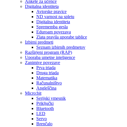
Ankete za učence
Digitalna identiteta
Avtorske pravice
ND varnost na spletu
Digitalna identiteta
Sprememba gesla
Eduroam povezava
Zlata pravila uporabe tablice
Izbirni predmeti
Seznam izbirnih predmetov
Razširjeni program (RAP)
Uporaba umetne inteligence
Zanimive povezave
Prva triada
Druga triada
Matematika
Računalništvo
Angleščina
Micro:bit
Serijski vmesnik
Priključki
Bluetooth
LED
Servo
Brenčalo