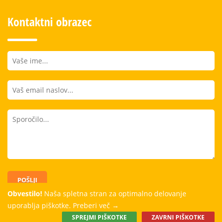
Kontaktni obrazec
POŠLJI
Obvestilo!
Naša spletna stran za optimalno delovanje
uporablja piškotke.
Preberi več →
SPREJMI PIŠKOTKE
ZAVRNI PIŠKOTKE
Dobro počutje, dobri odnosi in kvalitetno znanje