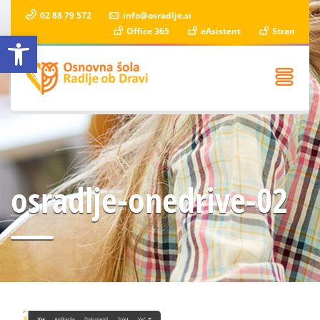
02 88 79 572
info@osradlje.si
Office 365
eAsistent
Stran
Open toolbar
osradlje-onedrive-02