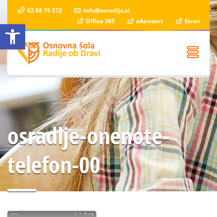
02 88 79 572
info@osradlje.si
Office 365
eAsistent
Stran
Open toolbar
osradlje-onenote-
telefon-00