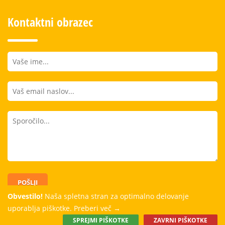
Kontaktni obrazec
POŠLJI
Obvestilo!
Naša spletna stran za optimalno delovanje
uporablja piškotke.
Preberi več →
SPREJMI PIŠKOTKE
ZAVRNI PIŠKOTKE
Dobro počutje, dobri odnosi in kvalitetno znanje