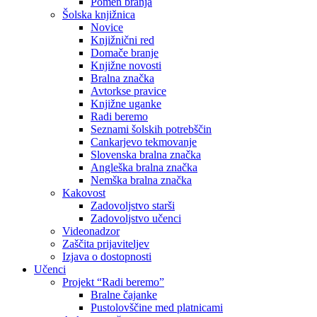
Pomen branja
Šolska knjižnica
Novice
Knjižnični red
Domače branje
Knjižne novosti
Bralna značka
Avtorkse pravice
Knjižne uganke
Radi beremo
Seznami šolskih potrebščin
Cankarjevo tekmovanje
Slovenska bralna značka
Angleška bralna značka
Nemška bralna značka
Kakovost
Zadovoljstvo starši
Zadovoljstvo učenci
Videonadzor
Zaščita prijaviteljev
Izjava o dostopnosti
Učenci
Projekt “Radi beremo”
Bralne čajanke
Pustolovščine med platnicami