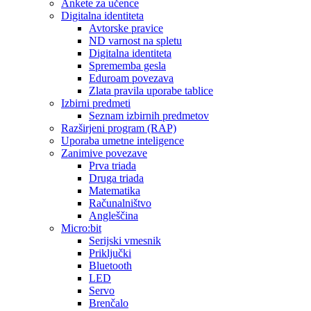
Ankete za učence
Digitalna identiteta
Avtorske pravice
ND varnost na spletu
Digitalna identiteta
Sprememba gesla
Eduroam povezava
Zlata pravila uporabe tablice
Izbirni predmeti
Seznam izbirnih predmetov
Razširjeni program (RAP)
Uporaba umetne inteligence
Zanimive povezave
Prva triada
Druga triada
Matematika
Računalništvo
Angleščina
Micro:bit
Serijski vmesnik
Priključki
Bluetooth
LED
Servo
Brenčalo