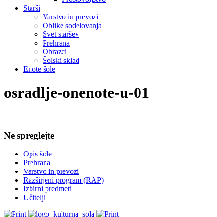
Starši
Varstvo in prevozi
Oblike sodelovanja
Svet staršev
Prehrana
Obrazci
Šolski sklad
Enote šole
osradlje-onenote-u-01
Ne spreglejte
Opis šole
Prehrana
Varstvo in prevozi
Razširjeni program (RAP)
Izbirni predmeti
Učitelji