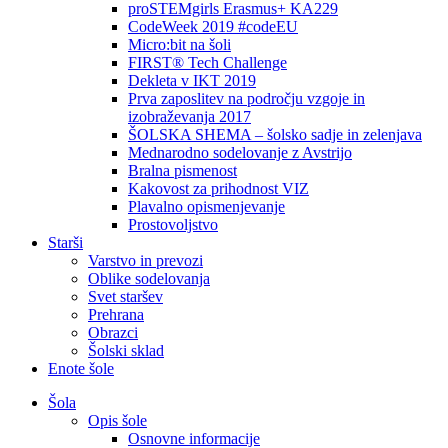
proSTEMgirls Erasmus+ KA229
CodeWeek 2019 #codeEU
Micro:bit na šoli
FIRST® Tech Challenge
Dekleta v IKT 2019
Prva zaposlitev na področju vzgoje in
izobraževanja 2017
ŠOLSKA SHEMA – šolsko sadje in zelenjava
Mednarodno sodelovanje z Avstrijo
Bralna pismenost
Kakovost za prihodnost VIZ
Plavalno opismenjevanje
Prostovoljstvo
Starši
Varstvo in prevozi
Oblike sodelovanja
Svet staršev
Prehrana
Obrazci
Šolski sklad
Enote šole
Šola
Opis šole
Osnovne informacije