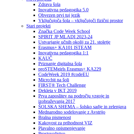
Zdrava šola
Inovativna pedagogika 5.0
Obvezen prvi tuj jezik
Vključujoča šola – vključujoči fizični prostor
Stari projekti
Značka Code Week School
SPIRIT JP MLADI 2023-24
Ustvarjanje učnih okolij za 21. stoletje
Erasmus+ KA101 lSTEAM
Inovativna pedagogika 1:1
KAUČ
Priznanje digitalna šola
proSTEMgirls Erasmus+ KA229
CodeWeek 2019 #codeEU
Micro:bit na šoli
FIRST® Tech Challenge
Dekleta v IKT 2019
Prva zaposlitev na področju vzgoje in
izobraževanja 2017
ŠOLSKA SHEMA – šolsko sadje in zelenjava
Mednarodno sodelovanje z Avstrijo
Bralna pismenost
Kakovost za prihodnost VIZ
Plavalno opismenjevanje
Prostovoljstvo