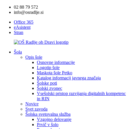
02 88 79 572
info@osradlje.si
Office 365
eAsistent
Stran
Šola
Opis šole
Osnovne informacije
Logotip šole
Maskota šole Petko
Katalog informacij javnega značaja
Šolske poti
Šolski zvonec
Vsešolski pristop razvijanja digitalnih kompetenc
in RIN
Novice
Svet zavoda
Šolska svetovalna služba
Vzgojno delovanje
Prvič v šolo