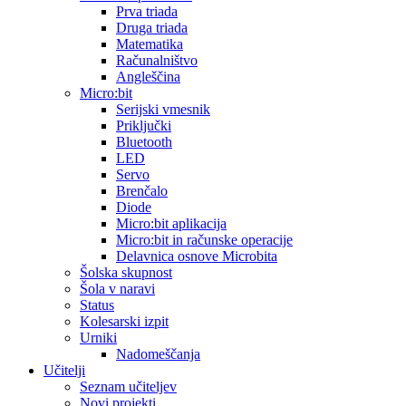
Prva triada
Druga triada
Matematika
Računalništvo
Angleščina
Micro:bit
Serijski vmesnik
Priključki
Bluetooth
LED
Servo
Brenčalo
Diode
Micro:bit aplikacija
Micro:bit in računske operacije
Delavnica osnove Microbita
Šolska skupnost
Šola v naravi
Status
Kolesarski izpit
Urniki
Nadomeščanja
Učitelji
Seznam učiteljev
Novi projekti