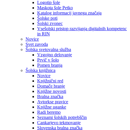
Logotip šole
Maskota šole Petko
Katalog informacij javnega značaja
Šolske poti
Šolski zvonec
Vsešolski pristop razvijanja digitalnih kompetenc
in RIN
Novice
Svet zavoda
Šolska svetovalna služba
Vzgojno delovanje
Prvič v šolo
Pomen branja
Šolska knjižnica
Novice
Knjižnični red
Domače branje
Knjižne novosti
Bralna značka
Avtorkse pravice
Knjižne uganke
Radi beremo
Seznami šolskih potrebščin
Cankarjevo tekmovanje
Slovenska bralna značka