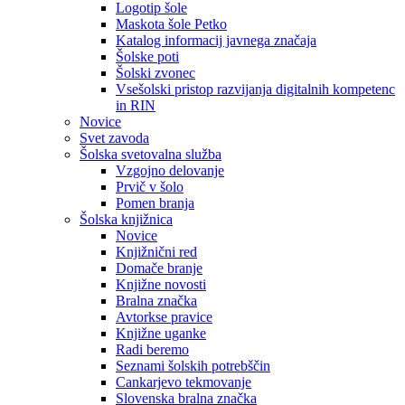
Logotip šole
Maskota šole Petko
Katalog informacij javnega značaja
Šolske poti
Šolski zvonec
Vsešolski pristop razvijanja digitalnih kompetenc
in RIN
Novice
Svet zavoda
Šolska svetovalna služba
Vzgojno delovanje
Prvič v šolo
Pomen branja
Šolska knjižnica
Novice
Knjižnični red
Domače branje
Knjižne novosti
Bralna značka
Avtorkse pravice
Knjižne uganke
Radi beremo
Seznami šolskih potrebščin
Cankarjevo tekmovanje
Slovenska bralna značka