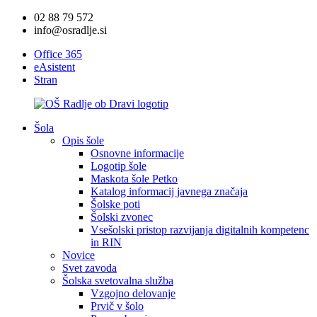
02 88 79 572
info@osradlje.si
Office 365
eAsistent
Stran
Šola
Opis šole
Osnovne informacije
Logotip šole
Maskota šole Petko
Katalog informacij javnega značaja
Šolske poti
Šolski zvonec
Vsešolski pristop razvijanja digitalnih kompetenc
in RIN
Novice
Svet zavoda
Šolska svetovalna služba
Vzgojno delovanje
Prvič v šolo