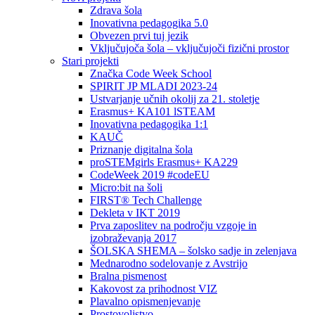
Zdrava šola
Inovativna pedagogika 5.0
Obvezen prvi tuj jezik
Vključujoča šola – vključujoči fizični prostor
Stari projekti
Značka Code Week School
SPIRIT JP MLADI 2023-24
Ustvarjanje učnih okolij za 21. stoletje
Erasmus+ KA101 lSTEAM
Inovativna pedagogika 1:1
KAUČ
Priznanje digitalna šola
proSTEMgirls Erasmus+ KA229
CodeWeek 2019 #codeEU
Micro:bit na šoli
FIRST® Tech Challenge
Dekleta v IKT 2019
Prva zaposlitev na področju vzgoje in
izobraževanja 2017
ŠOLSKA SHEMA – šolsko sadje in zelenjava
Mednarodno sodelovanje z Avstrijo
Bralna pismenost
Kakovost za prihodnost VIZ
Plavalno opismenjevanje
Prostovoljstvo