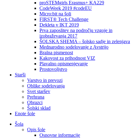
proSTEMgirls Erasmus+ KA229
CodeWeek 2019 #codeEU
Micro:bit na šoli
FIRST® Tech Challenge
Dekleta v IKT 2019
Prva zaposlitev na področju vzgoje in
izobraževanja 2017
ŠOLSKA SHEMA – šolsko sadje in zelenjava
Mednarodno sodelovanje z Avstrijo
Bralna pismenost
Kakovost za prihodnost VIZ
Plavalno opismenjevanje
Prostovoljstvo
Starši
Varstvo in prevozi
Oblike sodelovanja
Svet staršev
Prehrana
Obrazci
Šolski sklad
Enote šole
Šola
Opis šole
Osnovne informacije