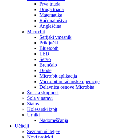
Prva triada
Druga triada
Matematika
Računalništvo
Angleščina
Micro:bit
Serijski vmesnik
Priključki
Bluetooth
LED
Servo
Brenčalo
Diode
Micro:bit aplikacija
Micro:bit in računske operacije
Delavnica osnove Microbita
Šolska skupnost
Šola v naravi
Status
Kolesarski izpit
Urniki
Nadomeščanja
Učitelji
Seznam učiteljev
Novi projekti