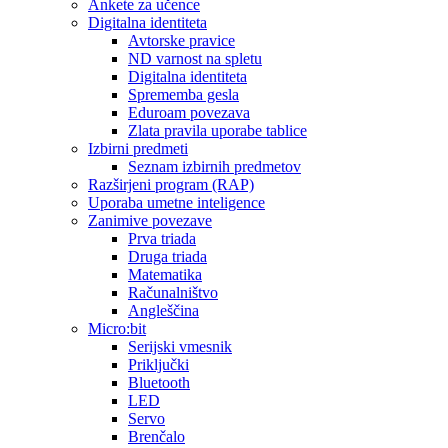
Ankete za učence
Digitalna identiteta
Avtorske pravice
ND varnost na spletu
Digitalna identiteta
Sprememba gesla
Eduroam povezava
Zlata pravila uporabe tablice
Izbirni predmeti
Seznam izbirnih predmetov
Razširjeni program (RAP)
Uporaba umetne inteligence
Zanimive povezave
Prva triada
Druga triada
Matematika
Računalništvo
Angleščina
Micro:bit
Serijski vmesnik
Priključki
Bluetooth
LED
Servo
Brenčalo