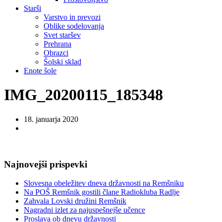
Starši
Varstvo in prevozi
Oblike sodelovanja
Svet staršev
Prehrana
Obrazci
Šolski sklad
Enote šole
IMG_20200115_185348
18. januarja 2020
Najnovejši prispevki
Slovesna obeležitev dneva državnosti na Remšniku
Na POŠ Remšnik gostili člane Radiokluba Radlje
Zahvala Lovski družini Remšnik
Nagradni izlet za najuspešnejše učence
Proslava ob dnevu državnosti