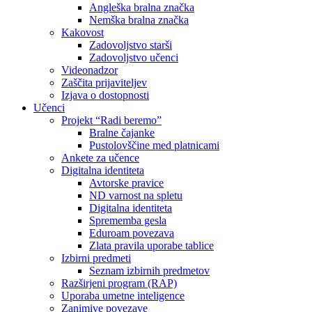
Angleška bralna značka
Nemška bralna značka
Kakovost
Zadovoljstvo starši
Zadovoljstvo učenci
Videonadzor
Zaščita prijaviteljev
Izjava o dostopnosti
Učenci
Projekt “Radi beremo”
Bralne čajanke
Pustolovščine med platnicami
Ankete za učence
Digitalna identiteta
Avtorske pravice
ND varnost na spletu
Digitalna identiteta
Sprememba gesla
Eduroam povezava
Zlata pravila uporabe tablice
Izbirni predmeti
Seznam izbirnih predmetov
Razširjeni program (RAP)
Uporaba umetne inteligence
Zanimive povezave