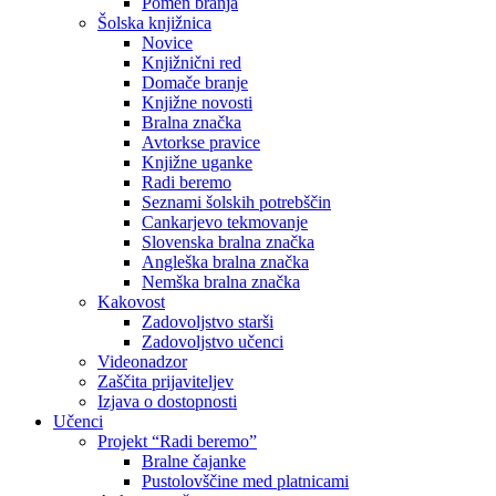
Pomen branja
Šolska knjižnica
Novice
Knjižnični red
Domače branje
Knjižne novosti
Bralna značka
Avtorkse pravice
Knjižne uganke
Radi beremo
Seznami šolskih potrebščin
Cankarjevo tekmovanje
Slovenska bralna značka
Angleška bralna značka
Nemška bralna značka
Kakovost
Zadovoljstvo starši
Zadovoljstvo učenci
Videonadzor
Zaščita prijaviteljev
Izjava o dostopnosti
Učenci
Projekt “Radi beremo”
Bralne čajanke
Pustolovščine med platnicami