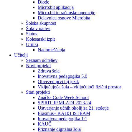
Diode
Micro:bit aplikacija
Micro:bit in računske operacije
Delavnica osnove Microbita
Šolska skupnost
Šola v naravi
Status
Kolesarski izpit
Urniki
Nadomeščanja
Učitelji
Seznam učiteljev
Novi projekti
Zdrava šola
Inovativna pedagogika 5.0
Obvezen prvi tuj jezik
Vključujoča šola – vključujoči fizični prostor
Stari projekti
Značka Code Week School
SPIRIT JP MLADI 2023-24
Ustvarjanje učnih okolij za 21. stoletje
Erasmus+ KA101 lSTEAM
Inovativna pedagogika 1:1
KAUČ
Priznanje digitalna šola