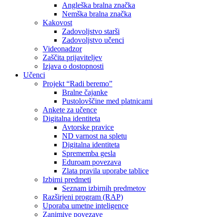
Angleška bralna značka
Nemška bralna značka
Kakovost
Zadovoljstvo starši
Zadovoljstvo učenci
Videonadzor
Zaščita prijaviteljev
Izjava o dostopnosti
Učenci
Projekt “Radi beremo”
Bralne čajanke
Pustolovščine med platnicami
Ankete za učence
Digitalna identiteta
Avtorske pravice
ND varnost na spletu
Digitalna identiteta
Sprememba gesla
Eduroam povezava
Zlata pravila uporabe tablice
Izbirni predmeti
Seznam izbirnih predmetov
Razširjeni program (RAP)
Uporaba umetne inteligence
Zanimive povezave