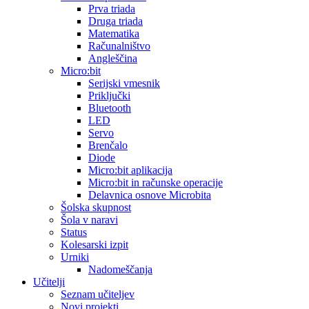
Prva triada
Druga triada
Matematika
Računalništvo
Angleščina
Micro:bit
Serijski vmesnik
Priključki
Bluetooth
LED
Servo
Brenčalo
Diode
Micro:bit aplikacija
Micro:bit in računske operacije
Delavnica osnove Microbita
Šolska skupnost
Šola v naravi
Status
Kolesarski izpit
Urniki
Nadomeščanja
Učitelji
Seznam učiteljev
Novi projekti