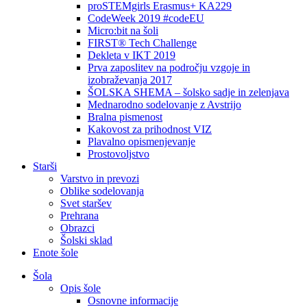
proSTEMgirls Erasmus+ KA229
CodeWeek 2019 #codeEU
Micro:bit na šoli
FIRST® Tech Challenge
Dekleta v IKT 2019
Prva zaposlitev na področju vzgoje in
izobraževanja 2017
ŠOLSKA SHEMA – šolsko sadje in zelenjava
Mednarodno sodelovanje z Avstrijo
Bralna pismenost
Kakovost za prihodnost VIZ
Plavalno opismenjevanje
Prostovoljstvo
Starši
Varstvo in prevozi
Oblike sodelovanja
Svet staršev
Prehrana
Obrazci
Šolski sklad
Enote šole
Šola
Opis šole
Osnovne informacije