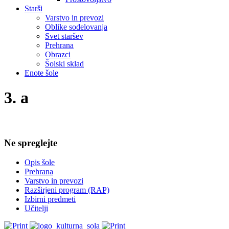
Starši
Varstvo in prevozi
Oblike sodelovanja
Svet staršev
Prehrana
Obrazci
Šolski sklad
Enote šole
3. a
Ne spreglejte
Opis šole
Prehrana
Varstvo in prevozi
Razširjeni program (RAP)
Izbirni predmeti
Učitelji