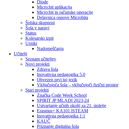
Diode
Micro:bit aplikacija
Micro:bit in računske operacije
Delavnica osnove Microbita
Šolska skupnost
Šola v naravi
Status
Kolesarski izpit
Urniki
Nadomeščanja
Učitelji
Seznam učiteljev
Novi projekti
Zdrava šola
Inovativna pedagogika 5.0
Obvezen prvi tuj jezik
Vključujoča šola – vključujoči fizični prostor
Stari projekti
Značka Code Week School
SPIRIT JP MLADI 2023-24
Ustvarjanje učnih okolij za 21. stoletje
Erasmus+ KA101 lSTEAM
Inovativna pedagogika 1:1
KAUČ
Priznanje digitalna šola