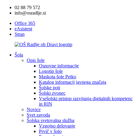
02 88 79 572
info@osradlje.si
Office 365
eAsistent
Stran
Šola
Opis šole
Osnovne informacije
Logotip šole
Maskota šole Petko
Katalog informacij javnega značaja
Šolske poti
Šolski zvonec
Vsešolski pristop razvijanja digitalnih kompetenc
in RIN
Novice
Svet zavoda
Šolska svetovalna služba
Vzgojno delovanje
Prvič v šolo