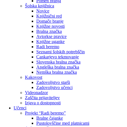
Pomen branja
Šolska knjižnica
Novice
Knjižnični red
Domače branje
Knjižne novosti
Bralna značka
Avtorkse pravice
Knjižne uganke
Radi beremo
Seznami šolskih potrebščin
Cankarjevo tekmovanje
Slovenska bralna značka
Angleška bralna značka
Nemška bralna značka
Kakovost
Zadovoljstvo starši
Zadovoljstvo učenci
Videonadzor
Zaščita prijaviteljev
Izjava o dostopnosti
Učenci
Projekt “Radi beremo”
Bralne čajanke
Pustolovščine med platnicami