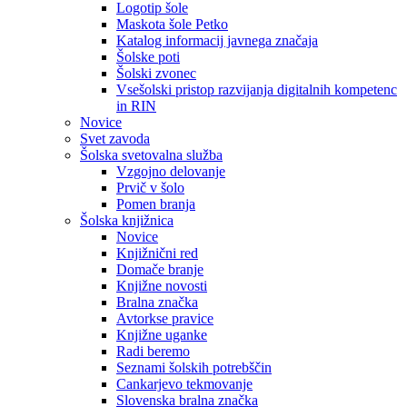
Logotip šole
Maskota šole Petko
Katalog informacij javnega značaja
Šolske poti
Šolski zvonec
Vsešolski pristop razvijanja digitalnih kompetenc
in RIN
Novice
Svet zavoda
Šolska svetovalna služba
Vzgojno delovanje
Prvič v šolo
Pomen branja
Šolska knjižnica
Novice
Knjižnični red
Domače branje
Knjižne novosti
Bralna značka
Avtorkse pravice
Knjižne uganke
Radi beremo
Seznami šolskih potrebščin
Cankarjevo tekmovanje
Slovenska bralna značka