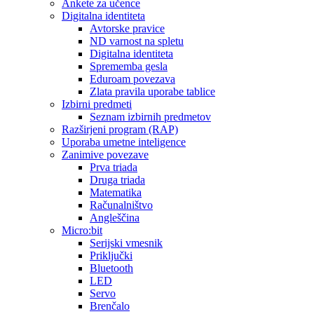
Ankete za učence
Digitalna identiteta
Avtorske pravice
ND varnost na spletu
Digitalna identiteta
Sprememba gesla
Eduroam povezava
Zlata pravila uporabe tablice
Izbirni predmeti
Seznam izbirnih predmetov
Razširjeni program (RAP)
Uporaba umetne inteligence
Zanimive povezave
Prva triada
Druga triada
Matematika
Računalništvo
Angleščina
Micro:bit
Serijski vmesnik
Priključki
Bluetooth
LED
Servo
Brenčalo