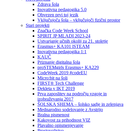
Zdrava šola
Inovativna pedagogika 5.0
Obvezen prvi tuj jezik
Vključujoča šola – vključujoči fizični prostor
Stari projekti
Značka Code Week School
SPIRIT JP MLADI 2023-24
Ustvarjanje učnih okolij za 21. stoletje
Erasmus+ KA101 lSTEAM
Inovativna pedagogika 1:1
KAUČ
Priznanje digitalna šola
proSTEMgirls Erasmus+ KA229
CodeWeek 2019 #codeEU
Micro:bit na šoli
FIRST® Tech Challenge
Dekleta v IKT 2019
Prva zaposlitev na področju vzgoje in
izobraževanja 2017
ŠOLSKA SHEMA – šolsko sadje in zelenjava
Mednarodno sodelovanje z Avstrijo
Bralna pismenost
Kakovost za prihodnost VIZ
Plavalno opismenjevanje
Prostovoljstvo