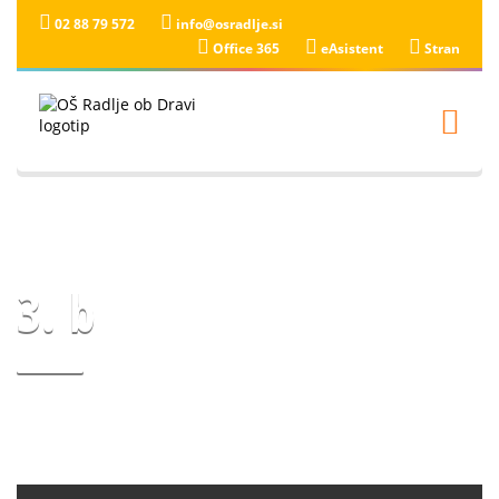
02 88 79 572
info@osradlje.si
Office 365
eAsistent
Stran
3. b