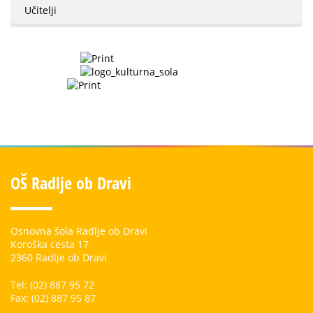
Učitelji
OŠ Radlje ob Dravi
Osnovna šola Radlje ob Dravi
Koroška cesta 17
2360 Radlje ob Dravi
Tel: (02) 887 95 72
Fax: (02) 887 95 87