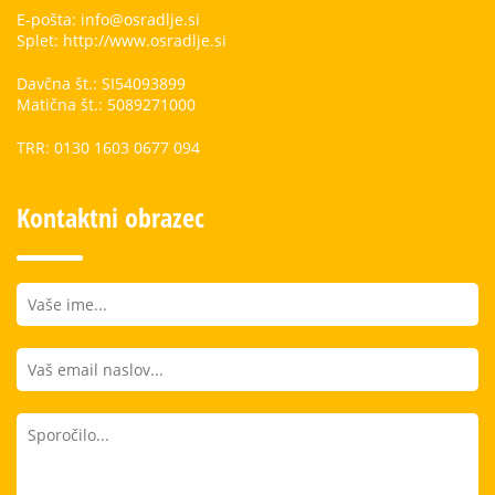
E-pošta: info@osradlje.si
Splet: http://www.osradlje.si
Davčna št.: SI54093899
Matična št.: 5089271000
TRR: 0130 1603 0677 094
Kontaktni obrazec