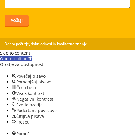
POŠLJI
Dobro počutje, dobri odnosi in kvalitetno znanje
Skip to content
Open toolbar
Orodje za dostopnost
Povečaj pisavo
Pomanjšaj pisavo
Črno belo
Visok kontrast
Negativni kontrast
Svetlo ozadje
Podčrtane povezave
Čitljiva pisava
Reset
Pomoč