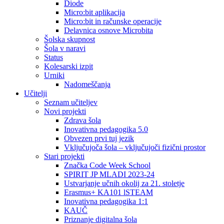
Diode
Micro:bit aplikacija
Micro:bit in računske operacije
Delavnica osnove Microbita
Šolska skupnost
Šola v naravi
Status
Kolesarski izpit
Urniki
Nadomeščanja
Učitelji
Seznam učiteljev
Novi projekti
Zdrava šola
Inovativna pedagogika 5.0
Obvezen prvi tuj jezik
Vključujoča šola – vključujoči fizični prostor
Stari projekti
Značka Code Week School
SPIRIT JP MLADI 2023-24
Ustvarjanje učnih okolij za 21. stoletje
Erasmus+ KA101 lSTEAM
Inovativna pedagogika 1:1
KAUČ
Priznanje digitalna šola