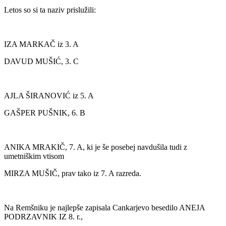
Letos so si ta naziv prislužili:
IZA MARKAČ iz 3. A
DAVUD MUŠIĆ, 3. C
AJLA ŠIRANOVIĆ iz 5. A
GAŠPER PUŠNIK, 6. B
ANIKA MRAKIČ, 7. A, ki je še posebej navdušila tudi z
umetniškim vtisom
MIRZA MUŠIČ, prav tako iz 7. A razreda.
Na Remšniku je najlepše zapisala Cankarjevo besedilo ANEJA
PODRZAVNIK IZ 8. r.,