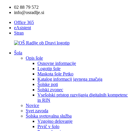
02 88 79 572
info@osradlje.si
Office 365
eAsistent
Stran
Šola
Opis šole
Osnovne informacije
Logotip šole
Maskota šole Petko
Katalog informacij javnega značaja
Šolske poti
Šolski zvonec
Vsešolski pristop razvijanja digitalnih kompetenc
in RIN
Novice
Svet zavoda
Šolska svetovalna služba
Vzgojno delovanje
Prvič v šolo