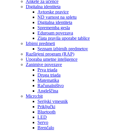
Ankete za učence
Digitalna identiteta
Avtorske pravice
ND varnost na spletu
Digitalna identiteta
Sprememba gesla
Eduroam povezava
Zlata pravila uporabe tablice
Izbirni predmeti
Seznam izbirnih predmetov
Razširjeni program (RAP)
Uporaba umetne inteligence
Zanimive povezave
Prva triada
Druga triada
Matematika
Računalništvo
Angleščina
Micro:bit
Serijski vmesnik
Priključki
Bluetooth
LED
Servo
Brenčalo