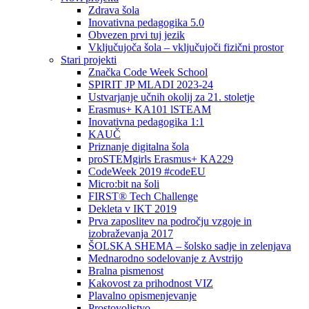
Zdrava šola
Inovativna pedagogika 5.0
Obvezen prvi tuj jezik
Vključujoča šola – vključujoči fizični prostor
Stari projekti
Značka Code Week School
SPIRIT JP MLADI 2023-24
Ustvarjanje učnih okolij za 21. stoletje
Erasmus+ KA101 lSTEAM
Inovativna pedagogika 1:1
KAUČ
Priznanje digitalna šola
proSTEMgirls Erasmus+ KA229
CodeWeek 2019 #codeEU
Micro:bit na šoli
FIRST® Tech Challenge
Dekleta v IKT 2019
Prva zaposlitev na področju vzgoje in
izobraževanja 2017
ŠOLSKA SHEMA – šolsko sadje in zelenjava
Mednarodno sodelovanje z Avstrijo
Bralna pismenost
Kakovost za prihodnost VIZ
Plavalno opismenjevanje
Prostovoljstvo