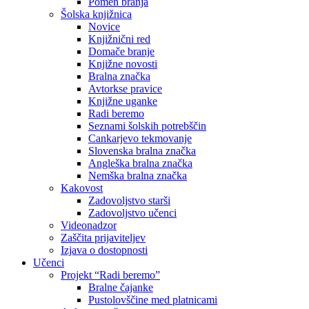
Pomen branja
Šolska knjižnica
Novice
Knjižnični red
Domače branje
Knjižne novosti
Bralna značka
Avtorkse pravice
Knjižne uganke
Radi beremo
Seznami šolskih potrebščin
Cankarjevo tekmovanje
Slovenska bralna značka
Angleška bralna značka
Nemška bralna značka
Kakovost
Zadovoljstvo starši
Zadovoljstvo učenci
Videonadzor
Zaščita prijaviteljev
Izjava o dostopnosti
Učenci
Projekt “Radi beremo”
Bralne čajanke
Pustolovščine med platnicami