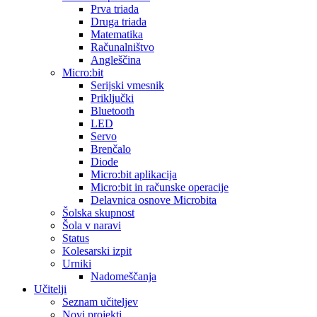
Prva triada
Druga triada
Matematika
Računalništvo
Angleščina
Micro:bit
Serijski vmesnik
Priključki
Bluetooth
LED
Servo
Brenčalo
Diode
Micro:bit aplikacija
Micro:bit in računske operacije
Delavnica osnove Microbita
Šolska skupnost
Šola v naravi
Status
Kolesarski izpit
Urniki
Nadomeščanja
Učitelji
Seznam učiteljev
Novi projekti