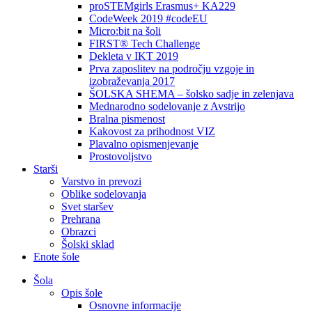
proSTEMgirls Erasmus+ KA229
CodeWeek 2019 #codeEU
Micro:bit na šoli
FIRST® Tech Challenge
Dekleta v IKT 2019
Prva zaposlitev na področju vzgoje in
izobraževanja 2017
ŠOLSKA SHEMA – šolsko sadje in zelenjava
Mednarodno sodelovanje z Avstrijo
Bralna pismenost
Kakovost za prihodnost VIZ
Plavalno opismenjevanje
Prostovoljstvo
Starši
Varstvo in prevozi
Oblike sodelovanja
Svet staršev
Prehrana
Obrazci
Šolski sklad
Enote šole
Šola
Opis šole
Osnovne informacije