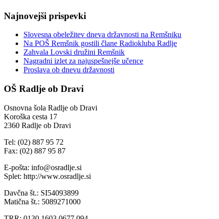
Najnovejši prispevki
Slovesna obeležitev dneva državnosti na Remšniku
Na POŠ Remšnik gostili člane Radiokluba Radlje
Zahvala Lovski družini Remšnik
Nagradni izlet za najuspešnejše učence
Proslava ob dnevu državnosti
OŠ Radlje ob Dravi
Osnovna šola Radlje ob Dravi
Koroška cesta 17
2360 Radlje ob Dravi
Tel: (02) 887 95 72
Fax: (02) 887 95 87
E-pošta: info@osradlje.si
Splet: http://www.osradlje.si
Davčna št.: SI54093899
Matična št.: 5089271000
TRR: 0130 1603 0677 094