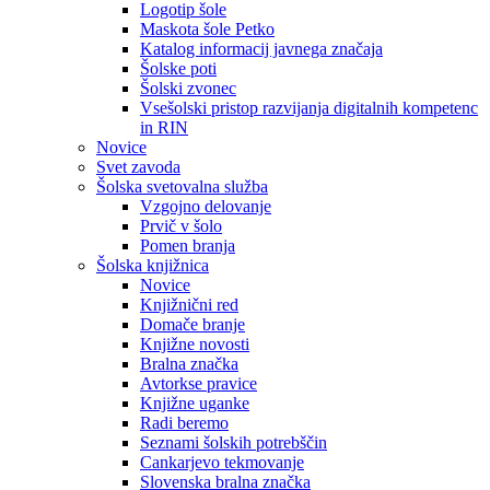
Logotip šole
Maskota šole Petko
Katalog informacij javnega značaja
Šolske poti
Šolski zvonec
Vsešolski pristop razvijanja digitalnih kompetenc
in RIN
Novice
Svet zavoda
Šolska svetovalna služba
Vzgojno delovanje
Prvič v šolo
Pomen branja
Šolska knjižnica
Novice
Knjižnični red
Domače branje
Knjižne novosti
Bralna značka
Avtorkse pravice
Knjižne uganke
Radi beremo
Seznami šolskih potrebščin
Cankarjevo tekmovanje
Slovenska bralna značka