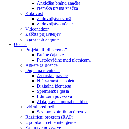
Angleška bralna značka
Nemška bralna značka
Kakovost
Zadovoljstvo starši
Zadovoljstvo učenci
Videonadzor
Zaščita prijaviteljev
Izjava o dostopnosti
Učenci
Projekt “Radi beremo”
Bralne čajanke
Pustolovščine med platnicami
Ankete za učence
Digitalna identiteta
Avtorske pravice
ND varnost na spletu
Digitalna identiteta
Sprememba gesla
Eduroam povezava
Zlata pravila uporabe tablice
Izbirni predmeti
Seznam izbirnih predmetov
Razširjeni program (RAP)
Uporaba umetne inteligence
Zanimive povezave