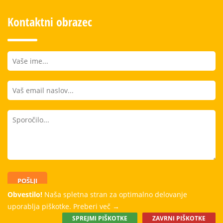
Kontaktni obrazec
POŠLJI
Obvestilo!
Naša spletna stran za optimalno delovanje
uporablja piškotke.
Preberi več →
SPREJMI PIŠKOTKE
ZAVRNI PIŠKOTKE
Dobro počutje, dobri odnosi in kvalitetno znanje