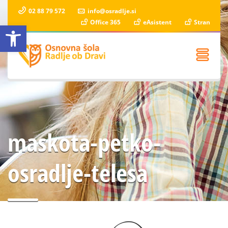
02 88 79 572
info@osradlje.si
Office 365
eAsistent
Stran
Open toolbar
maskota-petko-
osradlje-telesa