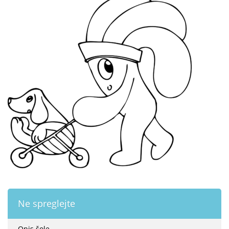
Ne spreglejte
Opis šole