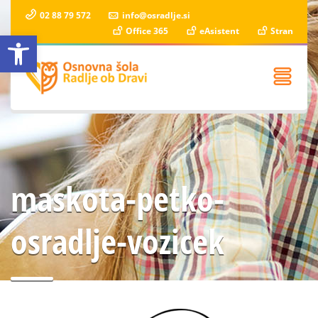
02 88 79 572
info@osradlje.si
Office 365
eAsistent
Stran
Open toolbar
maskota-petko-
osradlje-vozicek