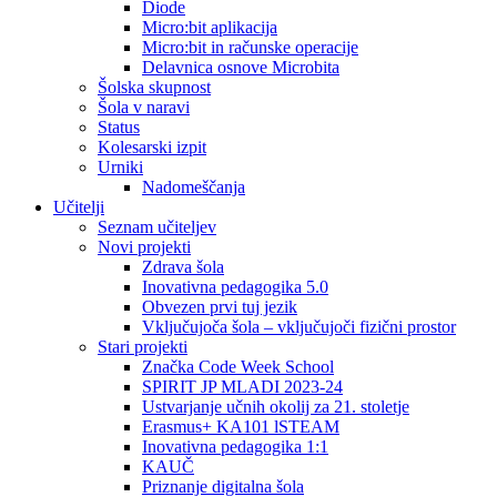
Diode
Micro:bit aplikacija
Micro:bit in računske operacije
Delavnica osnove Microbita
Šolska skupnost
Šola v naravi
Status
Kolesarski izpit
Urniki
Nadomeščanja
Učitelji
Seznam učiteljev
Novi projekti
Zdrava šola
Inovativna pedagogika 5.0
Obvezen prvi tuj jezik
Vključujoča šola – vključujoči fizični prostor
Stari projekti
Značka Code Week School
SPIRIT JP MLADI 2023-24
Ustvarjanje učnih okolij za 21. stoletje
Erasmus+ KA101 lSTEAM
Inovativna pedagogika 1:1
KAUČ
Priznanje digitalna šola