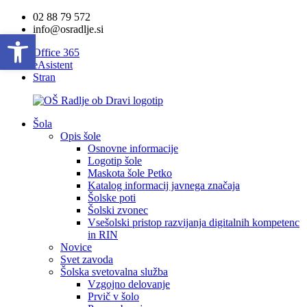
02 88 79 572
info@osradlje.si
Open toolbar
Office 365
eAsistent
Stran
Šola
Opis šole
Osnovne informacije
Logotip šole
Maskota šole Petko
Katalog informacij javnega značaja
Šolske poti
Šolski zvonec
Vsešolski pristop razvijanja digitalnih kompetenc
in RIN
Novice
Svet zavoda
Šolska svetovalna služba
Vzgojno delovanje
Prvič v šolo