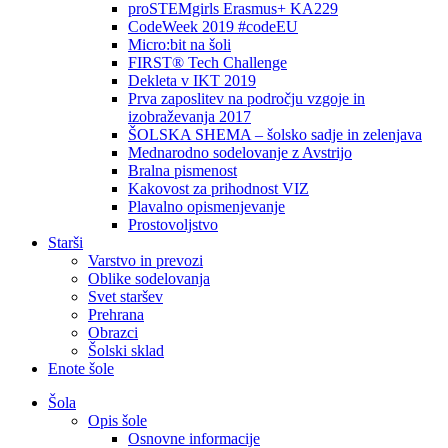
proSTEMgirls Erasmus+ KA229
CodeWeek 2019 #codeEU
Micro:bit na šoli
FIRST® Tech Challenge
Dekleta v IKT 2019
Prva zaposlitev na področju vzgoje in
izobraževanja 2017
ŠOLSKA SHEMA – šolsko sadje in zelenjava
Mednarodno sodelovanje z Avstrijo
Bralna pismenost
Kakovost za prihodnost VIZ
Plavalno opismenjevanje
Prostovoljstvo
Starši
Varstvo in prevozi
Oblike sodelovanja
Svet staršev
Prehrana
Obrazci
Šolski sklad
Enote šole
Šola
Opis šole
Osnovne informacije