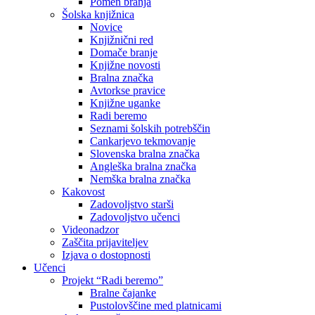
Pomen branja
Šolska knjižnica
Novice
Knjižnični red
Domače branje
Knjižne novosti
Bralna značka
Avtorkse pravice
Knjižne uganke
Radi beremo
Seznami šolskih potrebščin
Cankarjevo tekmovanje
Slovenska bralna značka
Angleška bralna značka
Nemška bralna značka
Kakovost
Zadovoljstvo starši
Zadovoljstvo učenci
Videonadzor
Zaščita prijaviteljev
Izjava o dostopnosti
Učenci
Projekt “Radi beremo”
Bralne čajanke
Pustolovščine med platnicami