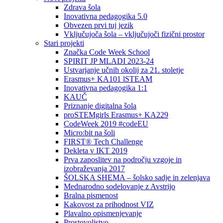
Zdrava šola
Inovativna pedagogika 5.0
Obvezen prvi tuj jezik
Vključujoča šola – vključujoči fizični prostor
Stari projekti
Značka Code Week School
SPIRIT JP MLADI 2023-24
Ustvarjanje učnih okolij za 21. stoletje
Erasmus+ KA101 lSTEAM
Inovativna pedagogika 1:1
KAUČ
Priznanje digitalna šola
proSTEMgirls Erasmus+ KA229
CodeWeek 2019 #codeEU
Micro:bit na šoli
FIRST® Tech Challenge
Dekleta v IKT 2019
Prva zaposlitev na področju vzgoje in
izobraževanja 2017
ŠOLSKA SHEMA – šolsko sadje in zelenjava
Mednarodno sodelovanje z Avstrijo
Bralna pismenost
Kakovost za prihodnost VIZ
Plavalno opismenjevanje
Prostovoljstvo