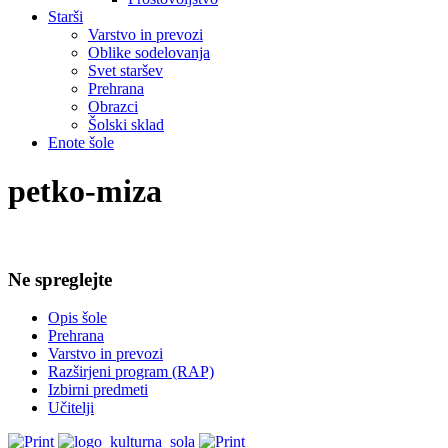
Starši
Varstvo in prevozi
Oblike sodelovanja
Svet staršev
Prehrana
Obrazci
Šolski sklad
Enote šole
petko-miza
Ne spreglejte
Opis šole
Prehrana
Varstvo in prevozi
Razširjeni program (RAP)
Izbirni predmeti
Učitelji