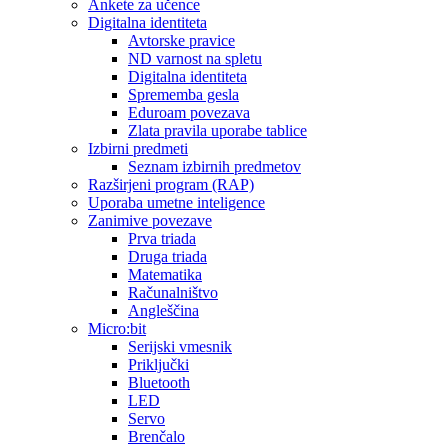
Ankete za učence
Digitalna identiteta
Avtorske pravice
ND varnost na spletu
Digitalna identiteta
Sprememba gesla
Eduroam povezava
Zlata pravila uporabe tablice
Izbirni predmeti
Seznam izbirnih predmetov
Razširjeni program (RAP)
Uporaba umetne inteligence
Zanimive povezave
Prva triada
Druga triada
Matematika
Računalništvo
Angleščina
Micro:bit
Serijski vmesnik
Priključki
Bluetooth
LED
Servo
Brenčalo