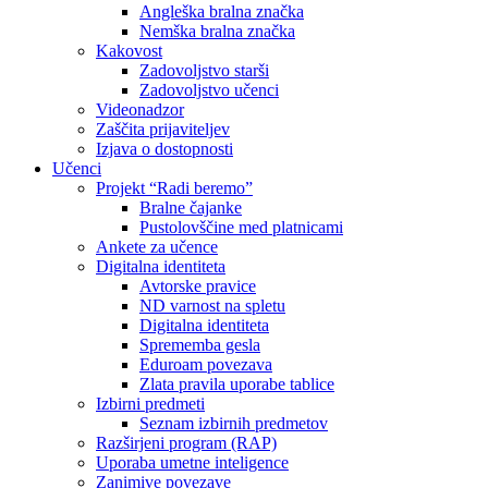
Angleška bralna značka
Nemška bralna značka
Kakovost
Zadovoljstvo starši
Zadovoljstvo učenci
Videonadzor
Zaščita prijaviteljev
Izjava o dostopnosti
Učenci
Projekt “Radi beremo”
Bralne čajanke
Pustolovščine med platnicami
Ankete za učence
Digitalna identiteta
Avtorske pravice
ND varnost na spletu
Digitalna identiteta
Sprememba gesla
Eduroam povezava
Zlata pravila uporabe tablice
Izbirni predmeti
Seznam izbirnih predmetov
Razširjeni program (RAP)
Uporaba umetne inteligence
Zanimive povezave