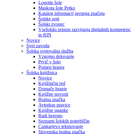
Logotip šole
Maskota šole Petko
Katalog informacij javnega značaja
Šolske poti
Šolski zvonec
Vsešolski pristop razvijanja digitalnih kompetenc
in RIN
Novice
Svet zavoda
Šolska svetovalna služba
Vzgojno delovanje
Prvič v šolo
Pomen branja
Šolska knjižnica
Novice
Knjižnični red
Domače branje
Knjižne novosti
Bralna značka
Avtorkse pravice
Knjižne uganke
Radi beremo
Seznami šolskih potrebščin
Cankarjevo tekmovanje
Slovenska bralna značka