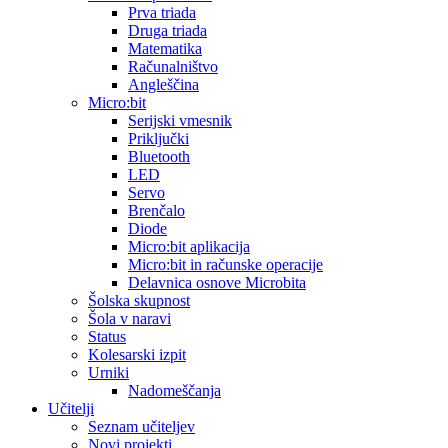
Prva triada
Druga triada
Matematika
Računalništvo
Angleščina
Micro:bit
Serijski vmesnik
Priključki
Bluetooth
LED
Servo
Brenčalo
Diode
Micro:bit aplikacija
Micro:bit in računske operacije
Delavnica osnove Microbita
Šolska skupnost
Šola v naravi
Status
Kolesarski izpit
Urniki
Nadomeščanja
Učitelji
Seznam učiteljev
Novi projekti