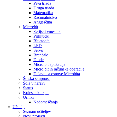
Prva triada
Druga triada
Matematika
Računalništvo
Angleščina
Micro:bit
Serijski vmesnik
Priključki
Bluetooth
LED
Servo
Brenčalo
Diode
Micro:bit aplikacija
Micro:bit in računske operacije
Delavnica osnove Microbita
Šolska skupnost
Šola v naravi
Status
Kolesarski izpit
Urniki
Nadomeščanja
Učitelji
Seznam učiteljev
Novi projekti