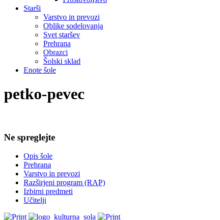
Starši
Varstvo in prevozi
Oblike sodelovanja
Svet staršev
Prehrana
Obrazci
Šolski sklad
Enote šole
petko-pevec
Ne spreglejte
Opis šole
Prehrana
Varstvo in prevozi
Razširjeni program (RAP)
Izbirni predmeti
Učitelji