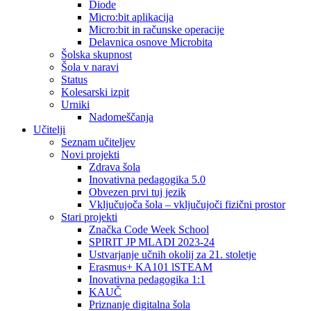
Diode
Micro:bit aplikacija
Micro:bit in računske operacije
Delavnica osnove Microbita
Šolska skupnost
Šola v naravi
Status
Kolesarski izpit
Urniki
Nadomeščanja
Učitelji
Seznam učiteljev
Novi projekti
Zdrava šola
Inovativna pedagogika 5.0
Obvezen prvi tuj jezik
Vključujoča šola – vključujoči fizični prostor
Stari projekti
Značka Code Week School
SPIRIT JP MLADI 2023-24
Ustvarjanje učnih okolij za 21. stoletje
Erasmus+ KA101 lSTEAM
Inovativna pedagogika 1:1
KAUČ
Priznanje digitalna šola