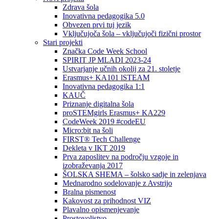
Zdrava šola
Inovativna pedagogika 5.0
Obvezen prvi tuj jezik
Vključujoča šola – vključujoči fizični prostor
Stari projekti
Značka Code Week School
SPIRIT JP MLADI 2023-24
Ustvarjanje učnih okolij za 21. stoletje
Erasmus+ KA101 lSTEAM
Inovativna pedagogika 1:1
KAUČ
Priznanje digitalna šola
proSTEMgirls Erasmus+ KA229
CodeWeek 2019 #codeEU
Micro:bit na šoli
FIRST® Tech Challenge
Dekleta v IKT 2019
Prva zaposlitev na področju vzgoje in
izobraževanja 2017
ŠOLSKA SHEMA – šolsko sadje in zelenjava
Mednarodno sodelovanje z Avstrijo
Bralna pismenost
Kakovost za prihodnost VIZ
Plavalno opismenjevanje
Prostovoljstvo