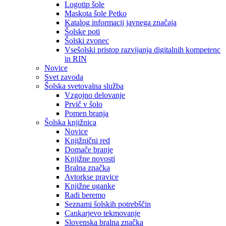
Logotip šole
Maskota šole Petko
Katalog informacij javnega značaja
Šolske poti
Šolski zvonec
Vsešolski pristop razvijanja digitalnih kompetenc
in RIN
Novice
Svet zavoda
Šolska svetovalna služba
Vzgojno delovanje
Prvič v šolo
Pomen branja
Šolska knjižnica
Novice
Knjižnični red
Domače branje
Knjižne novosti
Bralna značka
Avtorkse pravice
Knjižne uganke
Radi beremo
Seznami šolskih potrebščin
Cankarjevo tekmovanje
Slovenska bralna značka