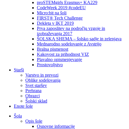
proSTEMgirls Erasmus+ KA229
CodeWeek 2019 #codeEU
Micro:bit na šoli
FIRST® Tech Challenge
Dekleta v IKT 2019
Prva zaposlitev na področju vzgoje in
izobraževanja 2017
ŠOLSKA SHEMA – šolsko sadje in zelenjava
Mednarodno sodelovanje z Avstrijo
Bralna pismenost
Kakovost za prihodnost VIZ
Plavalno opismenjevanje
Prostovoljstvo
Starši
Varstvo in prevozi
Oblike sodelovanja
Svet staršev
Prehrana
Obrazci
Šolski sklad
Enote šole
Šola
Opis šole
Osnovne informacije