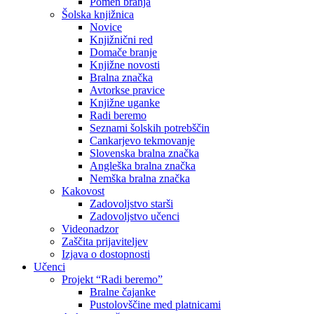
Pomen branja
Šolska knjižnica
Novice
Knjižnični red
Domače branje
Knjižne novosti
Bralna značka
Avtorkse pravice
Knjižne uganke
Radi beremo
Seznami šolskih potrebščin
Cankarjevo tekmovanje
Slovenska bralna značka
Angleška bralna značka
Nemška bralna značka
Kakovost
Zadovoljstvo starši
Zadovoljstvo učenci
Videonadzor
Zaščita prijaviteljev
Izjava o dostopnosti
Učenci
Projekt “Radi beremo”
Bralne čajanke
Pustolovščine med platnicami