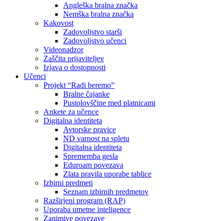
Angleška bralna značka
Nemška bralna značka
Kakovost
Zadovoljstvo starši
Zadovoljstvo učenci
Videonadzor
Zaščita prijaviteljev
Izjava o dostopnosti
Učenci
Projekt “Radi beremo”
Bralne čajanke
Pustolovščine med platnicami
Ankete za učence
Digitalna identiteta
Avtorske pravice
ND varnost na spletu
Digitalna identiteta
Sprememba gesla
Eduroam povezava
Zlata pravila uporabe tablice
Izbirni predmeti
Seznam izbirnih predmetov
Razširjeni program (RAP)
Uporaba umetne inteligence
Zanimive povezave