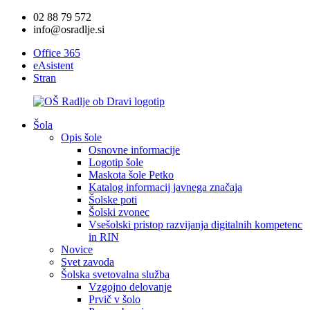
02 88 79 572
info@osradlje.si
Office 365
eAsistent
Stran
Šola
Opis šole
Osnovne informacije
Logotip šole
Maskota šole Petko
Katalog informacij javnega značaja
Šolske poti
Šolski zvonec
Vsešolski pristop razvijanja digitalnih kompetenc
in RIN
Novice
Svet zavoda
Šolska svetovalna služba
Vzgojno delovanje
Prvič v šolo