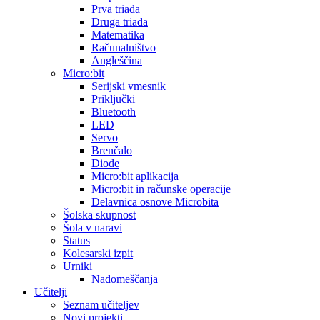
Prva triada
Druga triada
Matematika
Računalništvo
Angleščina
Micro:bit
Serijski vmesnik
Priključki
Bluetooth
LED
Servo
Brenčalo
Diode
Micro:bit aplikacija
Micro:bit in računske operacije
Delavnica osnove Microbita
Šolska skupnost
Šola v naravi
Status
Kolesarski izpit
Urniki
Nadomeščanja
Učitelji
Seznam učiteljev
Novi projekti