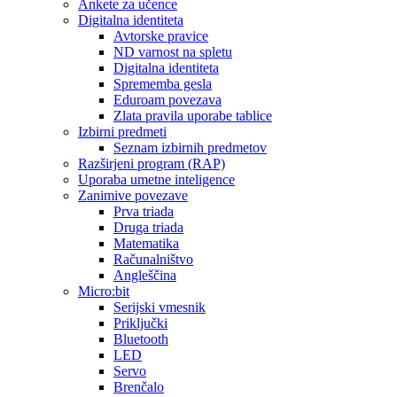
Ankete za učence
Digitalna identiteta
Avtorske pravice
ND varnost na spletu
Digitalna identiteta
Sprememba gesla
Eduroam povezava
Zlata pravila uporabe tablice
Izbirni predmeti
Seznam izbirnih predmetov
Razširjeni program (RAP)
Uporaba umetne inteligence
Zanimive povezave
Prva triada
Druga triada
Matematika
Računalništvo
Angleščina
Micro:bit
Serijski vmesnik
Priključki
Bluetooth
LED
Servo
Brenčalo