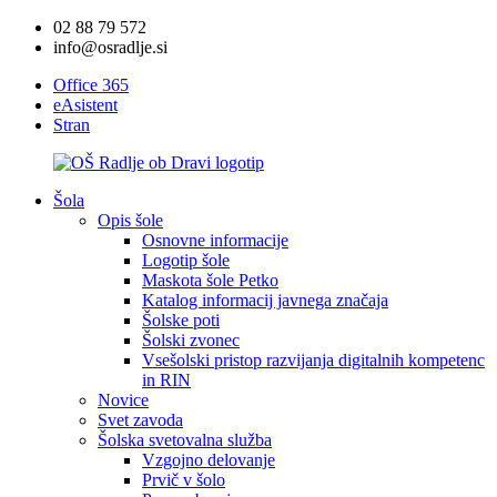
02 88 79 572
info@osradlje.si
Office 365
eAsistent
Stran
Šola
Opis šole
Osnovne informacije
Logotip šole
Maskota šole Petko
Katalog informacij javnega značaja
Šolske poti
Šolski zvonec
Vsešolski pristop razvijanja digitalnih kompetenc
in RIN
Novice
Svet zavoda
Šolska svetovalna služba
Vzgojno delovanje
Prvič v šolo