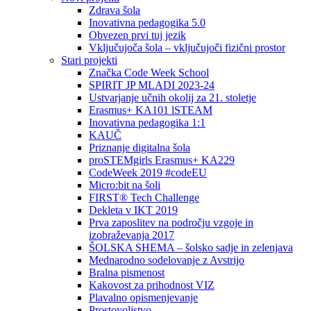
Zdrava šola
Inovativna pedagogika 5.0
Obvezen prvi tuj jezik
Vključujoča šola – vključujoči fizični prostor
Stari projekti
Značka Code Week School
SPIRIT JP MLADI 2023-24
Ustvarjanje učnih okolij za 21. stoletje
Erasmus+ KA101 lSTEAM
Inovativna pedagogika 1:1
KAUČ
Priznanje digitalna šola
proSTEMgirls Erasmus+ KA229
CodeWeek 2019 #codeEU
Micro:bit na šoli
FIRST® Tech Challenge
Dekleta v IKT 2019
Prva zaposlitev na področju vzgoje in
izobraževanja 2017
ŠOLSKA SHEMA – šolsko sadje in zelenjava
Mednarodno sodelovanje z Avstrijo
Bralna pismenost
Kakovost za prihodnost VIZ
Plavalno opismenjevanje
Prostovoljstvo