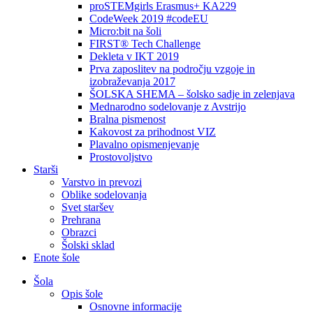
proSTEMgirls Erasmus+ KA229
CodeWeek 2019 #codeEU
Micro:bit na šoli
FIRST® Tech Challenge
Dekleta v IKT 2019
Prva zaposlitev na področju vzgoje in
izobraževanja 2017
ŠOLSKA SHEMA – šolsko sadje in zelenjava
Mednarodno sodelovanje z Avstrijo
Bralna pismenost
Kakovost za prihodnost VIZ
Plavalno opismenjevanje
Prostovoljstvo
Starši
Varstvo in prevozi
Oblike sodelovanja
Svet staršev
Prehrana
Obrazci
Šolski sklad
Enote šole
Šola
Opis šole
Osnovne informacije