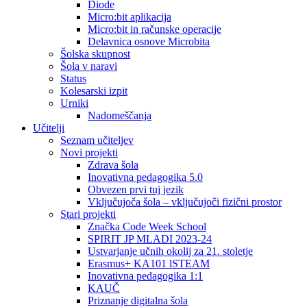
Diode
Micro:bit aplikacija
Micro:bit in računske operacije
Delavnica osnove Microbita
Šolska skupnost
Šola v naravi
Status
Kolesarski izpit
Urniki
Nadomeščanja
Učitelji
Seznam učiteljev
Novi projekti
Zdrava šola
Inovativna pedagogika 5.0
Obvezen prvi tuj jezik
Vključujoča šola – vključujoči fizični prostor
Stari projekti
Značka Code Week School
SPIRIT JP MLADI 2023-24
Ustvarjanje učnih okolij za 21. stoletje
Erasmus+ KA101 lSTEAM
Inovativna pedagogika 1:1
KAUČ
Priznanje digitalna šola