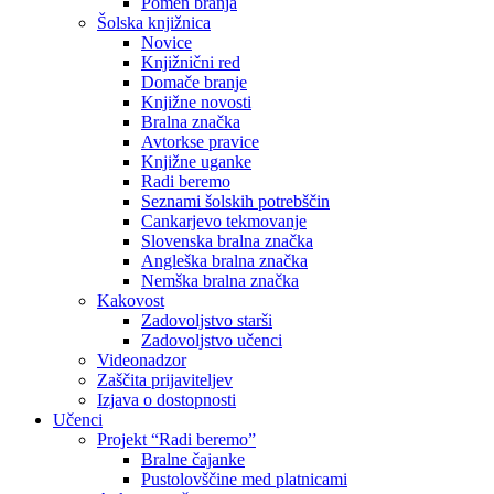
Pomen branja
Šolska knjižnica
Novice
Knjižnični red
Domače branje
Knjižne novosti
Bralna značka
Avtorkse pravice
Knjižne uganke
Radi beremo
Seznami šolskih potrebščin
Cankarjevo tekmovanje
Slovenska bralna značka
Angleška bralna značka
Nemška bralna značka
Kakovost
Zadovoljstvo starši
Zadovoljstvo učenci
Videonadzor
Zaščita prijaviteljev
Izjava o dostopnosti
Učenci
Projekt “Radi beremo”
Bralne čajanke
Pustolovščine med platnicami