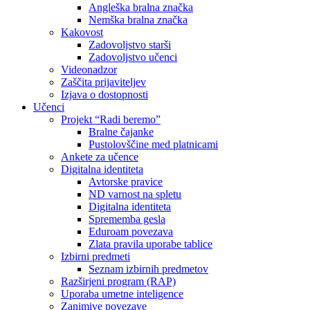
Angleška bralna značka
Nemška bralna značka
Kakovost
Zadovoljstvo starši
Zadovoljstvo učenci
Videonadzor
Zaščita prijaviteljev
Izjava o dostopnosti
Učenci
Projekt “Radi beremo”
Bralne čajanke
Pustolovščine med platnicami
Ankete za učence
Digitalna identiteta
Avtorske pravice
ND varnost na spletu
Digitalna identiteta
Sprememba gesla
Eduroam povezava
Zlata pravila uporabe tablice
Izbirni predmeti
Seznam izbirnih predmetov
Razširjeni program (RAP)
Uporaba umetne inteligence
Zanimive povezave