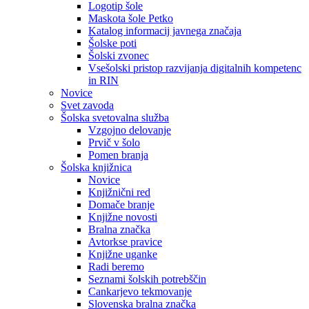
Logotip šole
Maskota šole Petko
Katalog informacij javnega značaja
Šolske poti
Šolski zvonec
Vsešolski pristop razvijanja digitalnih kompetenc
in RIN
Novice
Svet zavoda
Šolska svetovalna služba
Vzgojno delovanje
Prvič v šolo
Pomen branja
Šolska knjižnica
Novice
Knjižnični red
Domače branje
Knjižne novosti
Bralna značka
Avtorkse pravice
Knjižne uganke
Radi beremo
Seznami šolskih potrebščin
Cankarjevo tekmovanje
Slovenska bralna značka