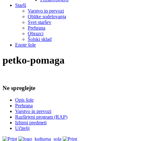
Starši
Varstvo in prevozi
Oblike sodelovanja
Svet staršev
Prehrana
Obrazci
Šolski sklad
Enote šole
petko-pomaga
Ne spreglejte
Opis šole
Prehrana
Varstvo in prevozi
Razširjeni program (RAP)
Izbirni predmeti
Učitelji