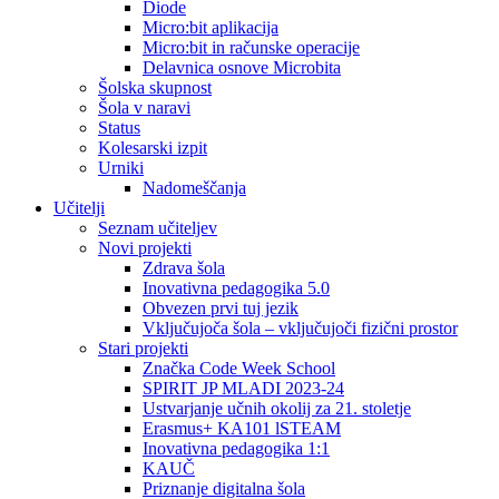
Diode
Micro:bit aplikacija
Micro:bit in računske operacije
Delavnica osnove Microbita
Šolska skupnost
Šola v naravi
Status
Kolesarski izpit
Urniki
Nadomeščanja
Učitelji
Seznam učiteljev
Novi projekti
Zdrava šola
Inovativna pedagogika 5.0
Obvezen prvi tuj jezik
Vključujoča šola – vključujoči fizični prostor
Stari projekti
Značka Code Week School
SPIRIT JP MLADI 2023-24
Ustvarjanje učnih okolij za 21. stoletje
Erasmus+ KA101 lSTEAM
Inovativna pedagogika 1:1
KAUČ
Priznanje digitalna šola