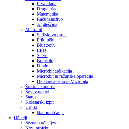
Prva triada
Druga triada
Matematika
Računalništvo
Angleščina
Micro:bit
Serijski vmesnik
Priključki
Bluetooth
LED
Servo
Brenčalo
Diode
Micro:bit aplikacija
Micro:bit in računske operacije
Delavnica osnove Microbita
Šolska skupnost
Šola v naravi
Status
Kolesarski izpit
Urniki
Nadomeščanja
Učitelji
Seznam učiteljev
Novi projekti