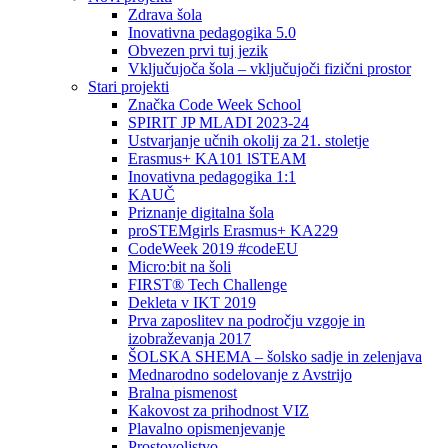
Zdrava šola
Inovativna pedagogika 5.0
Obvezen prvi tuj jezik
Vključujoča šola – vključujoči fizični prostor
Stari projekti
Značka Code Week School
SPIRIT JP MLADI 2023-24
Ustvarjanje učnih okolij za 21. stoletje
Erasmus+ KA101 lSTEAM
Inovativna pedagogika 1:1
KAUČ
Priznanje digitalna šola
proSTEMgirls Erasmus+ KA229
CodeWeek 2019 #codeEU
Micro:bit na šoli
FIRST® Tech Challenge
Dekleta v IKT 2019
Prva zaposlitev na področju vzgoje in
izobraževanja 2017
ŠOLSKA SHEMA – šolsko sadje in zelenjava
Mednarodno sodelovanje z Avstrijo
Bralna pismenost
Kakovost za prihodnost VIZ
Plavalno opismenjevanje
Prostovoljstvo