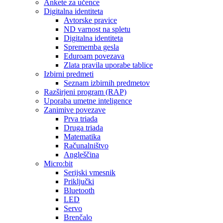
Ankete za učence
Digitalna identiteta
Avtorske pravice
ND varnost na spletu
Digitalna identiteta
Sprememba gesla
Eduroam povezava
Zlata pravila uporabe tablice
Izbirni predmeti
Seznam izbirnih predmetov
Razširjeni program (RAP)
Uporaba umetne inteligence
Zanimive povezave
Prva triada
Druga triada
Matematika
Računalništvo
Angleščina
Micro:bit
Serijski vmesnik
Priključki
Bluetooth
LED
Servo
Brenčalo