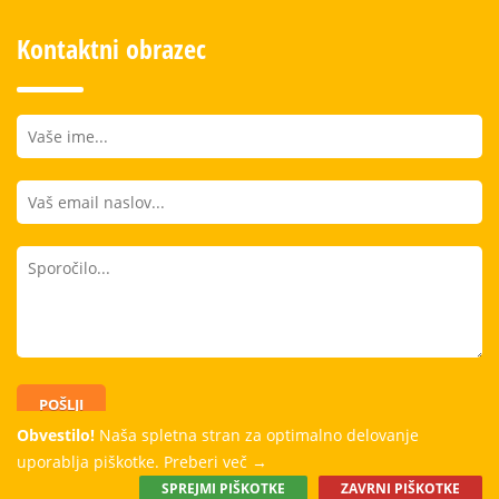
Kontaktni obrazec
POŠLJI
Obvestilo!
Naša spletna stran za optimalno delovanje
uporablja piškotke.
Preberi več →
SPREJMI PIŠKOTKE
ZAVRNI PIŠKOTKE
Dobro počutje, dobri odnosi in kvalitetno znanje