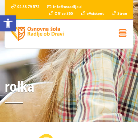
02 88 79 572
info@osradlje.si
Office 365
eAsistent
Stran
Open toolbar
rolka