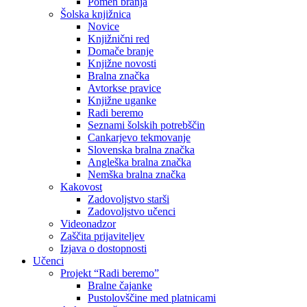
Pomen branja
Šolska knjižnica
Novice
Knjižnični red
Domače branje
Knjižne novosti
Bralna značka
Avtorkse pravice
Knjižne uganke
Radi beremo
Seznami šolskih potrebščin
Cankarjevo tekmovanje
Slovenska bralna značka
Angleška bralna značka
Nemška bralna značka
Kakovost
Zadovoljstvo starši
Zadovoljstvo učenci
Videonadzor
Zaščita prijaviteljev
Izjava o dostopnosti
Učenci
Projekt “Radi beremo”
Bralne čajanke
Pustolovščine med platnicami