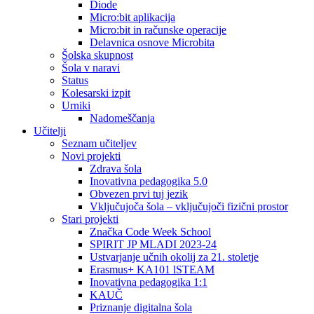
Diode
Micro:bit aplikacija
Micro:bit in računske operacije
Delavnica osnove Microbita
Šolska skupnost
Šola v naravi
Status
Kolesarski izpit
Urniki
Nadomeščanja
Učitelji
Seznam učiteljev
Novi projekti
Zdrava šola
Inovativna pedagogika 5.0
Obvezen prvi tuj jezik
Vključujoča šola – vključujoči fizični prostor
Stari projekti
Značka Code Week School
SPIRIT JP MLADI 2023-24
Ustvarjanje učnih okolij za 21. stoletje
Erasmus+ KA101 lSTEAM
Inovativna pedagogika 1:1
KAUČ
Priznanje digitalna šola