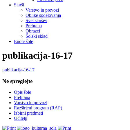
Starši
Varstvo in prevozi
Oblike sodelovanja
Svet staršev
Prehrana
Obrazci
Šolski sklad
Enote šole
publikacija-16-17
publikacija-16-17
Ne spreglejte
Opis šole
Prehrana
Varstvo in prevozi
Razširjeni program (RAP)
Izbirni predmeti
Učitelji