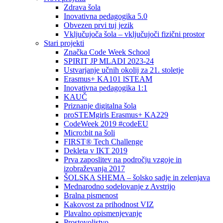
Zdrava šola
Inovativna pedagogika 5.0
Obvezen prvi tuj jezik
Vključujoča šola – vključujoči fizični prostor
Stari projekti
Značka Code Week School
SPIRIT JP MLADI 2023-24
Ustvarjanje učnih okolij za 21. stoletje
Erasmus+ KA101 lSTEAM
Inovativna pedagogika 1:1
KAUČ
Priznanje digitalna šola
proSTEMgirls Erasmus+ KA229
CodeWeek 2019 #codeEU
Micro:bit na šoli
FIRST® Tech Challenge
Dekleta v IKT 2019
Prva zaposlitev na področju vzgoje in
izobraževanja 2017
ŠOLSKA SHEMA – šolsko sadje in zelenjava
Mednarodno sodelovanje z Avstrijo
Bralna pismenost
Kakovost za prihodnost VIZ
Plavalno opismenjevanje
Prostovoljstvo