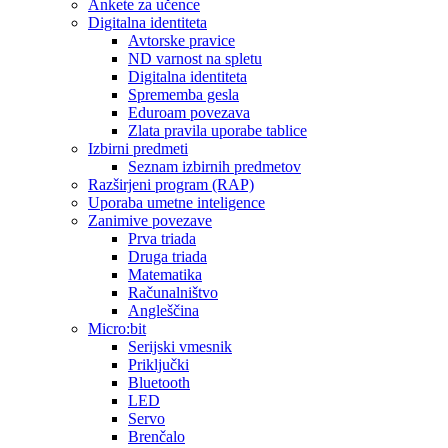
Ankete za učence
Digitalna identiteta
Avtorske pravice
ND varnost na spletu
Digitalna identiteta
Sprememba gesla
Eduroam povezava
Zlata pravila uporabe tablice
Izbirni predmeti
Seznam izbirnih predmetov
Razširjeni program (RAP)
Uporaba umetne inteligence
Zanimive povezave
Prva triada
Druga triada
Matematika
Računalništvo
Angleščina
Micro:bit
Serijski vmesnik
Priključki
Bluetooth
LED
Servo
Brenčalo