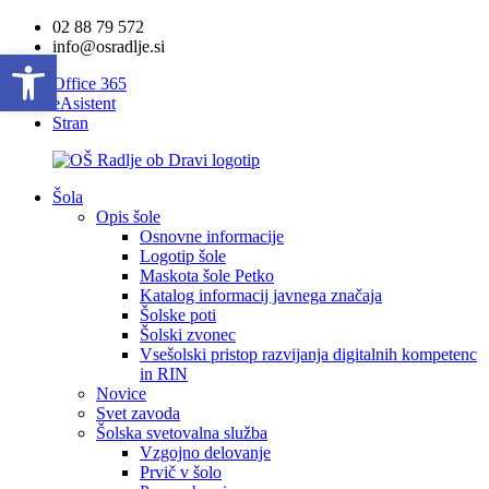
02 88 79 572
info@osradlje.si
Open toolbar
Office 365
eAsistent
Stran
Šola
Opis šole
Osnovne informacije
Logotip šole
Maskota šole Petko
Katalog informacij javnega značaja
Šolske poti
Šolski zvonec
Vsešolski pristop razvijanja digitalnih kompetenc
in RIN
Novice
Svet zavoda
Šolska svetovalna služba
Vzgojno delovanje
Prvič v šolo