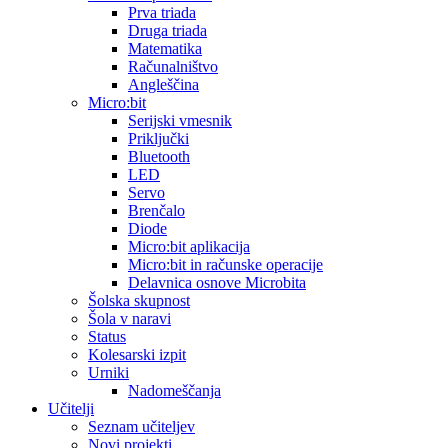
Prva triada
Druga triada
Matematika
Računalništvo
Angleščina
Micro:bit
Serijski vmesnik
Priključki
Bluetooth
LED
Servo
Brenčalo
Diode
Micro:bit aplikacija
Micro:bit in računske operacije
Delavnica osnove Microbita
Šolska skupnost
Šola v naravi
Status
Kolesarski izpit
Urniki
Nadomeščanja
Učitelji
Seznam učiteljev
Novi projekti