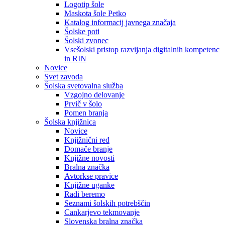
Logotip šole
Maskota šole Petko
Katalog informacij javnega značaja
Šolske poti
Šolski zvonec
Vsešolski pristop razvijanja digitalnih kompetenc
in RIN
Novice
Svet zavoda
Šolska svetovalna služba
Vzgojno delovanje
Prvič v šolo
Pomen branja
Šolska knjižnica
Novice
Knjižnični red
Domače branje
Knjižne novosti
Bralna značka
Avtorkse pravice
Knjižne uganke
Radi beremo
Seznami šolskih potrebščin
Cankarjevo tekmovanje
Slovenska bralna značka