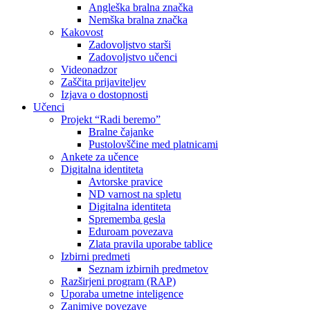
Angleška bralna značka
Nemška bralna značka
Kakovost
Zadovoljstvo starši
Zadovoljstvo učenci
Videonadzor
Zaščita prijaviteljev
Izjava o dostopnosti
Učenci
Projekt “Radi beremo”
Bralne čajanke
Pustolovščine med platnicami
Ankete za učence
Digitalna identiteta
Avtorske pravice
ND varnost na spletu
Digitalna identiteta
Sprememba gesla
Eduroam povezava
Zlata pravila uporabe tablice
Izbirni predmeti
Seznam izbirnih predmetov
Razširjeni program (RAP)
Uporaba umetne inteligence
Zanimive povezave