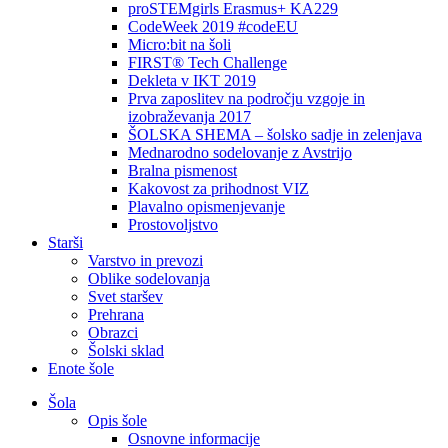
proSTEMgirls Erasmus+ KA229
CodeWeek 2019 #codeEU
Micro:bit na šoli
FIRST® Tech Challenge
Dekleta v IKT 2019
Prva zaposlitev na področju vzgoje in
izobraževanja 2017
ŠOLSKA SHEMA – šolsko sadje in zelenjava
Mednarodno sodelovanje z Avstrijo
Bralna pismenost
Kakovost za prihodnost VIZ
Plavalno opismenjevanje
Prostovoljstvo
Starši
Varstvo in prevozi
Oblike sodelovanja
Svet staršev
Prehrana
Obrazci
Šolski sklad
Enote šole
Šola
Opis šole
Osnovne informacije