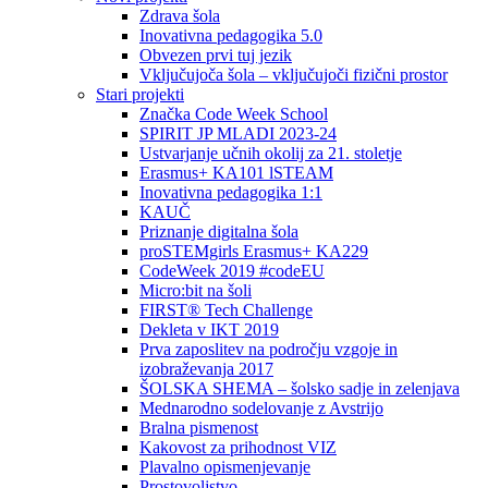
Zdrava šola
Inovativna pedagogika 5.0
Obvezen prvi tuj jezik
Vključujoča šola – vključujoči fizični prostor
Stari projekti
Značka Code Week School
SPIRIT JP MLADI 2023-24
Ustvarjanje učnih okolij za 21. stoletje
Erasmus+ KA101 lSTEAM
Inovativna pedagogika 1:1
KAUČ
Priznanje digitalna šola
proSTEMgirls Erasmus+ KA229
CodeWeek 2019 #codeEU
Micro:bit na šoli
FIRST® Tech Challenge
Dekleta v IKT 2019
Prva zaposlitev na področju vzgoje in
izobraževanja 2017
ŠOLSKA SHEMA – šolsko sadje in zelenjava
Mednarodno sodelovanje z Avstrijo
Bralna pismenost
Kakovost za prihodnost VIZ
Plavalno opismenjevanje
Prostovoljstvo