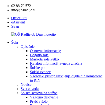
02 88 79 572
info@osradlje.si
Office 365
eAsistent
Stran
Šola
Opis šole
Osnovne informacije
Logotip šole
Maskota šole Petko
Katalog informacij javnega značaja
Šolske poti
Šolski zvonec
Vsešolski pristop razvijanja digitalnih kompetenc
in RIN
Novice
Svet zavoda
Šolska svetovalna služba
Vzgojno delovanje
Prvič v šolo