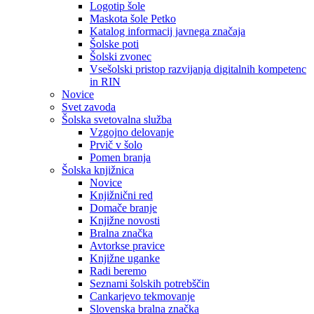
Logotip šole
Maskota šole Petko
Katalog informacij javnega značaja
Šolske poti
Šolski zvonec
Vsešolski pristop razvijanja digitalnih kompetenc
in RIN
Novice
Svet zavoda
Šolska svetovalna služba
Vzgojno delovanje
Prvič v šolo
Pomen branja
Šolska knjižnica
Novice
Knjižnični red
Domače branje
Knjižne novosti
Bralna značka
Avtorkse pravice
Knjižne uganke
Radi beremo
Seznami šolskih potrebščin
Cankarjevo tekmovanje
Slovenska bralna značka