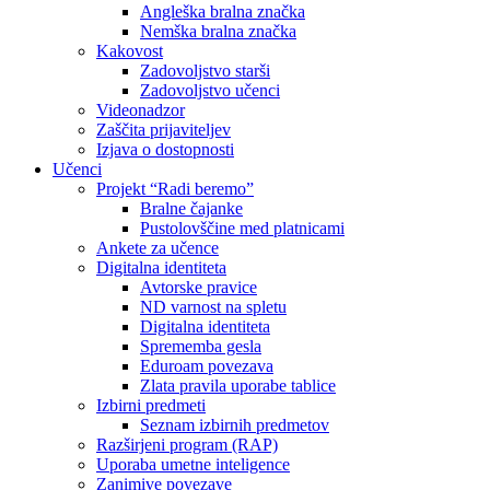
Angleška bralna značka
Nemška bralna značka
Kakovost
Zadovoljstvo starši
Zadovoljstvo učenci
Videonadzor
Zaščita prijaviteljev
Izjava o dostopnosti
Učenci
Projekt “Radi beremo”
Bralne čajanke
Pustolovščine med platnicami
Ankete za učence
Digitalna identiteta
Avtorske pravice
ND varnost na spletu
Digitalna identiteta
Sprememba gesla
Eduroam povezava
Zlata pravila uporabe tablice
Izbirni predmeti
Seznam izbirnih predmetov
Razširjeni program (RAP)
Uporaba umetne inteligence
Zanimive povezave