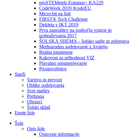
proSTEMgirls Erasmus+ KA229
CodeWeek 2019 #codeEU
Micro:bit na šoli
FIRST® Tech Challenge
Dekleta v IKT 2019
Prva zaposlitev na področju vzgoje in
izobraževanja 2017
ŠOLSKA SHEMA – šolsko sadje in zelenjava
Mednarodno sodelovanje z Avstrijo
Bralna pismenost
Kakovost za prihodnost VIZ
Plavalno opismenjevanje
Prostovoljstvo
Starši
Varstvo in prevozi
Oblike sodelovanja
Svet staršev
Prehrana
Obrazci
Šolski sklad
Enote šole
Šola
Opis šole
Osnovne informacije