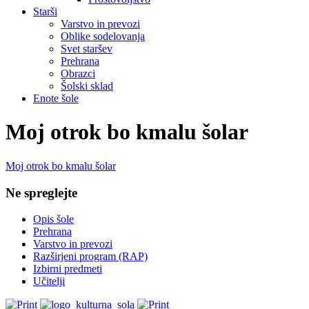
Starši
Varstvo in prevozi
Oblike sodelovanja
Svet staršev
Prehrana
Obrazci
Šolski sklad
Enote šole
Moj otrok bo kmalu šolar
Moj otrok bo kmalu šolar
Ne spreglejte
Opis šole
Prehrana
Varstvo in prevozi
Razširjeni program (RAP)
Izbirni predmeti
Učitelji