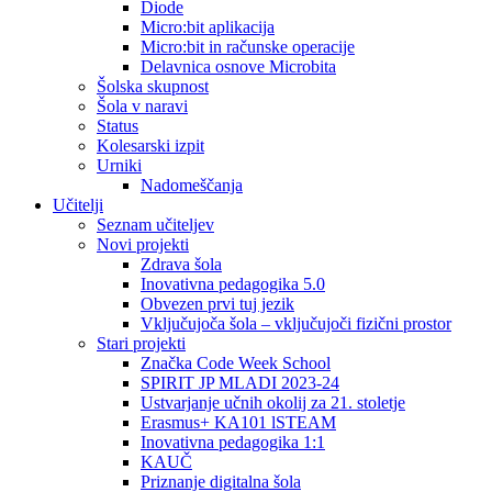
Diode
Micro:bit aplikacija
Micro:bit in računske operacije
Delavnica osnove Microbita
Šolska skupnost
Šola v naravi
Status
Kolesarski izpit
Urniki
Nadomeščanja
Učitelji
Seznam učiteljev
Novi projekti
Zdrava šola
Inovativna pedagogika 5.0
Obvezen prvi tuj jezik
Vključujoča šola – vključujoči fizični prostor
Stari projekti
Značka Code Week School
SPIRIT JP MLADI 2023-24
Ustvarjanje učnih okolij za 21. stoletje
Erasmus+ KA101 lSTEAM
Inovativna pedagogika 1:1
KAUČ
Priznanje digitalna šola