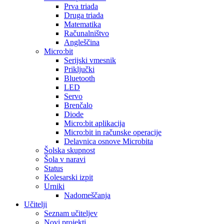
Prva triada
Druga triada
Matematika
Računalništvo
Angleščina
Micro:bit
Serijski vmesnik
Priključki
Bluetooth
LED
Servo
Brenčalo
Diode
Micro:bit aplikacija
Micro:bit in računske operacije
Delavnica osnove Microbita
Šolska skupnost
Šola v naravi
Status
Kolesarski izpit
Urniki
Nadomeščanja
Učitelji
Seznam učiteljev
Novi projekti