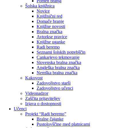
Pomen branja
Šolska knjižnica
Novice
Knjižnični red
Domače branje
Knjižne novosti
Bralna značka
Avtorkse pravice
Knjižne uganke
Radi beremo
Seznami šolskih potrebščin
Cankarjevo tekmovanje
Slovenska bralna značka
Angleška bralna značka
Nemška bralna značka
Kakovost
Zadovoljstvo starši
Zadovoljstvo učenci
Videonadzor
Zaščita prijaviteljev
Izjava o dostopnosti
Učenci
Projekt “Radi beremo”
Bralne čajanke
Pustolovščine med platnicami