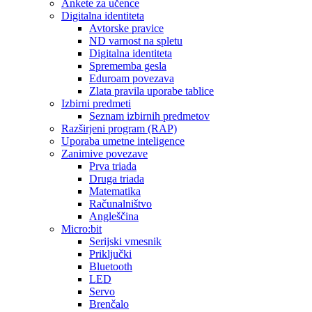
Ankete za učence
Digitalna identiteta
Avtorske pravice
ND varnost na spletu
Digitalna identiteta
Sprememba gesla
Eduroam povezava
Zlata pravila uporabe tablice
Izbirni predmeti
Seznam izbirnih predmetov
Razširjeni program (RAP)
Uporaba umetne inteligence
Zanimive povezave
Prva triada
Druga triada
Matematika
Računalništvo
Angleščina
Micro:bit
Serijski vmesnik
Priključki
Bluetooth
LED
Servo
Brenčalo