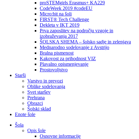
proSTEMgirls Erasmus+ KA229
CodeWeek 2019 #codeEU
Micro:bit na šoli
FIRST® Tech Challenge
Dekleta v IKT 2019
Prva zaposlitev na področju vzgoje in
izobraževanja 2017
ŠOLSKA SHEMA – šolsko sadje in zelenjava
Mednarodno sodelovanje z Avstrijo
Bralna pismenost
Kakovost za prihodnost VIZ
Plavalno opismenjevanje
Prostovoljstvo
Starši
Varstvo in prevozi
Oblike sodelovanja
Svet staršev
Prehrana
Obrazci
Šolski sklad
Enote šole
Šola
Opis šole
Osnovne informacije