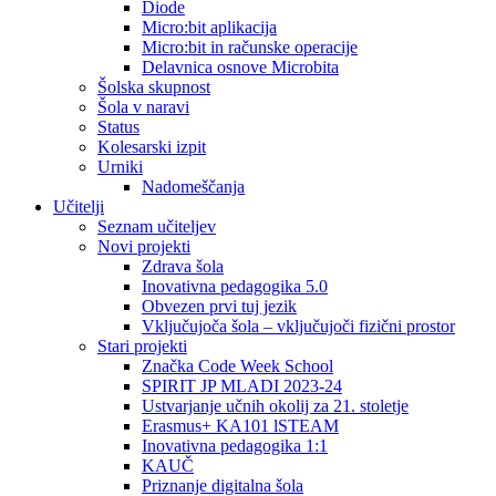
Diode
Micro:bit aplikacija
Micro:bit in računske operacije
Delavnica osnove Microbita
Šolska skupnost
Šola v naravi
Status
Kolesarski izpit
Urniki
Nadomeščanja
Učitelji
Seznam učiteljev
Novi projekti
Zdrava šola
Inovativna pedagogika 5.0
Obvezen prvi tuj jezik
Vključujoča šola – vključujoči fizični prostor
Stari projekti
Značka Code Week School
SPIRIT JP MLADI 2023-24
Ustvarjanje učnih okolij za 21. stoletje
Erasmus+ KA101 lSTEAM
Inovativna pedagogika 1:1
KAUČ
Priznanje digitalna šola