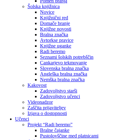
Pomen branja
Šolska knjižnica
Novice
Knjižnični red
Domače branje
Knjižne novosti
Bralna značka
Avtorkse pravice
Knjižne uganke
Radi beremo
Seznami šolskih potrebščin
Cankarjevo tekmovanje
Slovenska bralna značka
Angleška bralna značka
Nemška bralna značka
Kakovost
Zadovoljstvo starši
Zadovoljstvo učenci
Videonadzor
Zaščita prijaviteljev
Izjava o dostopnosti
Učenci
Projekt “Radi beremo”
Bralne čajanke
Pustolovščine med platnicami