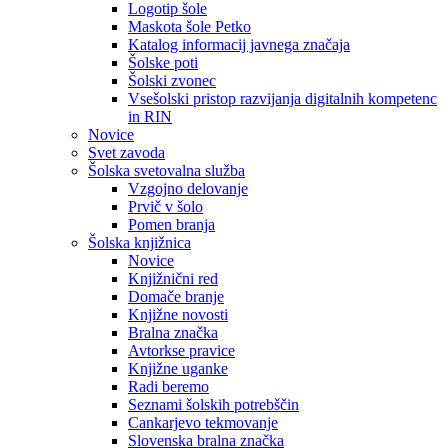
Logotip šole
Maskota šole Petko
Katalog informacij javnega značaja
Šolske poti
Šolski zvonec
Vsešolski pristop razvijanja digitalnih kompetenc
in RIN
Novice
Svet zavoda
Šolska svetovalna služba
Vzgojno delovanje
Prvič v šolo
Pomen branja
Šolska knjižnica
Novice
Knjižnični red
Domače branje
Knjižne novosti
Bralna značka
Avtorkse pravice
Knjižne uganke
Radi beremo
Seznami šolskih potrebščin
Cankarjevo tekmovanje
Slovenska bralna značka