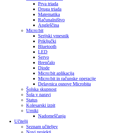
Prva triada
Druga triada
Matematika
Računalništvo
Angleščina
Micro:bit
Serijski vmesnik
Priključki
Bluetooth
LED
Servo
Brenčalo
Diode
Micro:bit aplikacija
Micro:bit in računske operacije
Delavnica osnove Microbita
Šolska skupnost
Šola v naravi
Status
Kolesarski izpit
Urniki
Nadomeščanja
Učitelji
Seznam učiteljev
Novi projekti