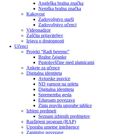
Angleška bralna značka
Nemška bralna značka
Kakovost
Zadovoljstvo starši
Zadovoljstvo učenci
Videonadzor
Zaščita prijaviteljev
Izjava o dostopnosti
Učenci
Projekt “Radi beremo”
Bralne čajanke
Pustolovščine med platnicami
Ankete za učence
Digitalna identiteta
Avtorske pravice
ND varnost na spletu
Digitalna identiteta
Sprememba gesla
Eduroam povezava
Zlata pravila uporabe tablice
Izbirni predmeti
Seznam izbirnih predmetov
Razširjeni program (RAP)
Uporaba umetne inteligence
Zanimive povezave