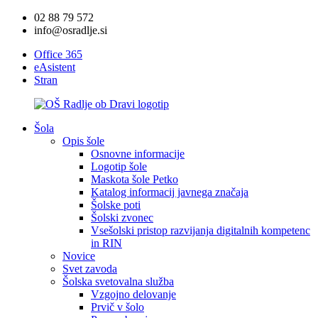
02 88 79 572
info@osradlje.si
Office 365
eAsistent
Stran
Šola
Opis šole
Osnovne informacije
Logotip šole
Maskota šole Petko
Katalog informacij javnega značaja
Šolske poti
Šolski zvonec
Vsešolski pristop razvijanja digitalnih kompetenc
in RIN
Novice
Svet zavoda
Šolska svetovalna služba
Vzgojno delovanje
Prvič v šolo