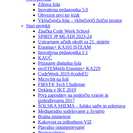
Zdrava šola
Inovativna pedagogika 5.0
Obvezen prvi tuj jezik
Vključujoča šola – vključujoči fizični prostor
Stari projekti
Značka Code Week School
SPIRIT JP MLADI 2023-24
Ustvarjanje učnih okolij za 21. stoletje
Erasmus+ KA101 lSTEAM
Inovativna pedagogika 1:1
KAUČ
Priznanje digitalna šola
proSTEMgirls Erasmus+ KA229
CodeWeek 2019 #codeEU
Micro:bit na šoli
FIRST® Tech Challenge
Dekleta v IKT 2019
Prva zaposlitev na področju vzgoje in
izobraževanja 2017
ŠOLSKA SHEMA – šolsko sadje in zelenjava
Mednarodno sodelovanje z Avstrijo
Bralna pismenost
Kakovost za prihodnost VIZ
Plavalno opismenjevanje
Prostovoljstvo