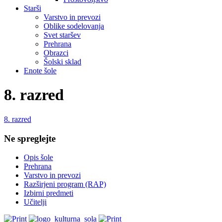
Starši
Varstvo in prevozi
Oblike sodelovanja
Svet staršev
Prehrana
Obrazci
Šolski sklad
Enote šole
8. razred
8. razred
Ne spreglejte
Opis šole
Prehrana
Varstvo in prevozi
Razširjeni program (RAP)
Izbirni predmeti
Učitelji