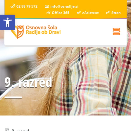
02 88 79 572
info@osradlje.si
Office 365
eAsistent
Stran
Open toolbar
9. razred
9. razred