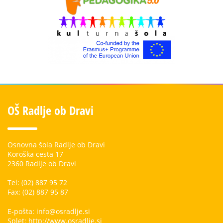
OŠ Radlje ob Dravi
Osnovna šola Radlje ob Dravi
Koroška cesta 17
2360 Radlje ob Dravi
Tel: (02) 887 95 72
Fax: (02) 887 95 87
E-pošta: info@osradlje.si
Splet: http://www.osradlje.si