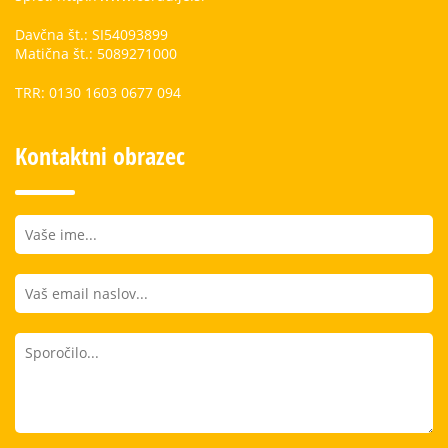
Davčna št.: SI54093899
Matična št.: 5089271000
TRR: 0130 1603 0677 094
Kontaktni obrazec