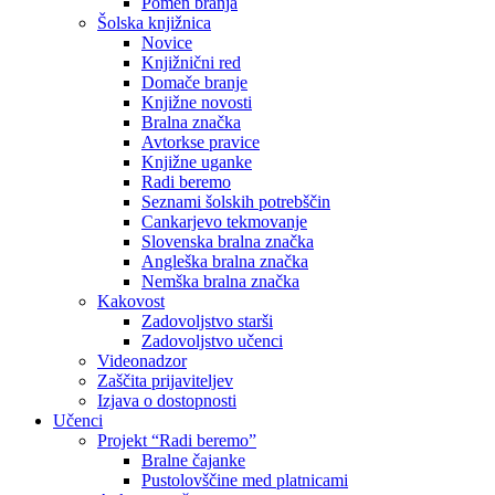
Pomen branja
Šolska knjižnica
Novice
Knjižnični red
Domače branje
Knjižne novosti
Bralna značka
Avtorkse pravice
Knjižne uganke
Radi beremo
Seznami šolskih potrebščin
Cankarjevo tekmovanje
Slovenska bralna značka
Angleška bralna značka
Nemška bralna značka
Kakovost
Zadovoljstvo starši
Zadovoljstvo učenci
Videonadzor
Zaščita prijaviteljev
Izjava o dostopnosti
Učenci
Projekt “Radi beremo”
Bralne čajanke
Pustolovščine med platnicami