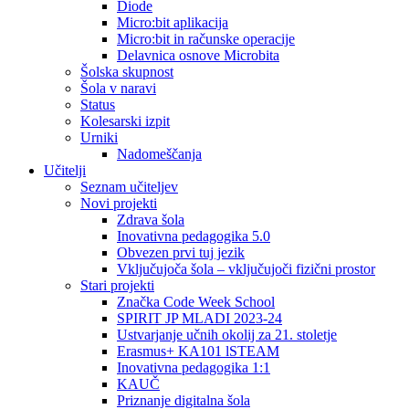
Diode
Micro:bit aplikacija
Micro:bit in računske operacije
Delavnica osnove Microbita
Šolska skupnost
Šola v naravi
Status
Kolesarski izpit
Urniki
Nadomeščanja
Učitelji
Seznam učiteljev
Novi projekti
Zdrava šola
Inovativna pedagogika 5.0
Obvezen prvi tuj jezik
Vključujoča šola – vključujoči fizični prostor
Stari projekti
Značka Code Week School
SPIRIT JP MLADI 2023-24
Ustvarjanje učnih okolij za 21. stoletje
Erasmus+ KA101 lSTEAM
Inovativna pedagogika 1:1
KAUČ
Priznanje digitalna šola