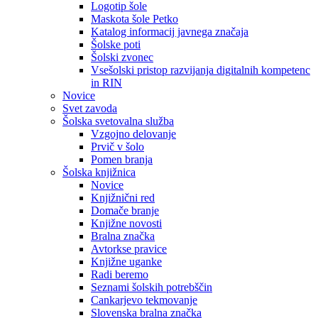
Logotip šole
Maskota šole Petko
Katalog informacij javnega značaja
Šolske poti
Šolski zvonec
Vsešolski pristop razvijanja digitalnih kompetenc
in RIN
Novice
Svet zavoda
Šolska svetovalna služba
Vzgojno delovanje
Prvič v šolo
Pomen branja
Šolska knjižnica
Novice
Knjižnični red
Domače branje
Knjižne novosti
Bralna značka
Avtorkse pravice
Knjižne uganke
Radi beremo
Seznami šolskih potrebščin
Cankarjevo tekmovanje
Slovenska bralna značka