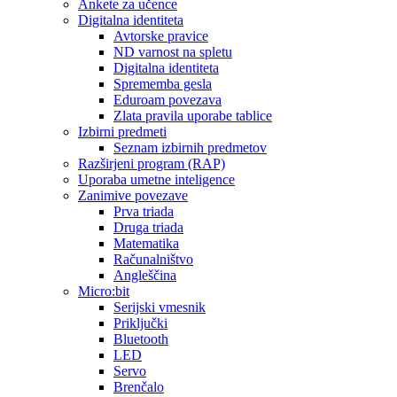
Ankete za učence
Digitalna identiteta
Avtorske pravice
ND varnost na spletu
Digitalna identiteta
Sprememba gesla
Eduroam povezava
Zlata pravila uporabe tablice
Izbirni predmeti
Seznam izbirnih predmetov
Razširjeni program (RAP)
Uporaba umetne inteligence
Zanimive povezave
Prva triada
Druga triada
Matematika
Računalništvo
Angleščina
Micro:bit
Serijski vmesnik
Priključki
Bluetooth
LED
Servo
Brenčalo