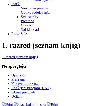
Starši
Varstvo in prevozi
Oblike sodelovanja
Svet staršev
Prehrana
Obrazci
Šolski sklad
Enote šole
1. razred (seznam knjig)
1. razred (seznam knjig)
Ne spreglejte
Opis šole
Prehrana
Varstvo in prevozi
Razširjeni program (RAP)
Izbirni predmeti
Učitelji