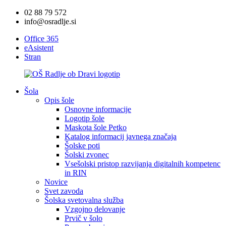
02 88 79 572
info@osradlje.si
Office 365
eAsistent
Stran
Šola
Opis šole
Osnovne informacije
Logotip šole
Maskota šole Petko
Katalog informacij javnega značaja
Šolske poti
Šolski zvonec
Vsešolski pristop razvijanja digitalnih kompetenc
in RIN
Novice
Svet zavoda
Šolska svetovalna služba
Vzgojno delovanje
Prvič v šolo