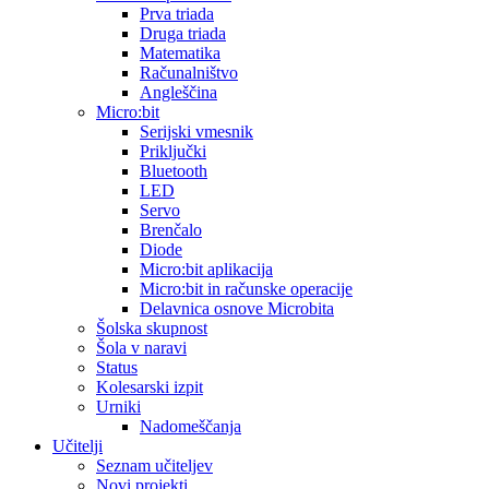
Prva triada
Druga triada
Matematika
Računalništvo
Angleščina
Micro:bit
Serijski vmesnik
Priključki
Bluetooth
LED
Servo
Brenčalo
Diode
Micro:bit aplikacija
Micro:bit in računske operacije
Delavnica osnove Microbita
Šolska skupnost
Šola v naravi
Status
Kolesarski izpit
Urniki
Nadomeščanja
Učitelji
Seznam učiteljev
Novi projekti