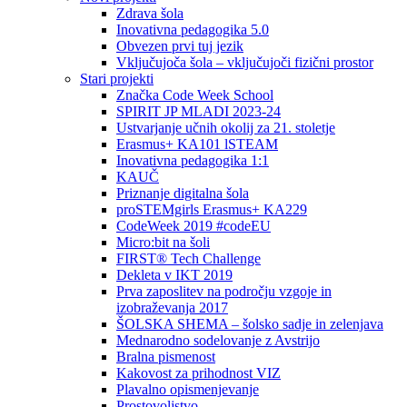
Zdrava šola
Inovativna pedagogika 5.0
Obvezen prvi tuj jezik
Vključujoča šola – vključujoči fizični prostor
Stari projekti
Značka Code Week School
SPIRIT JP MLADI 2023-24
Ustvarjanje učnih okolij za 21. stoletje
Erasmus+ KA101 lSTEAM
Inovativna pedagogika 1:1
KAUČ
Priznanje digitalna šola
proSTEMgirls Erasmus+ KA229
CodeWeek 2019 #codeEU
Micro:bit na šoli
FIRST® Tech Challenge
Dekleta v IKT 2019
Prva zaposlitev na področju vzgoje in
izobraževanja 2017
ŠOLSKA SHEMA – šolsko sadje in zelenjava
Mednarodno sodelovanje z Avstrijo
Bralna pismenost
Kakovost za prihodnost VIZ
Plavalno opismenjevanje
Prostovoljstvo