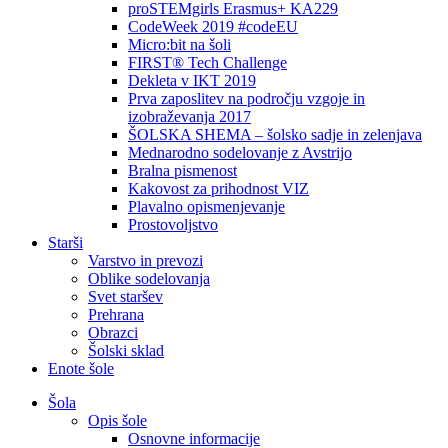
proSTEMgirls Erasmus+ KA229
CodeWeek 2019 #codeEU
Micro:bit na šoli
FIRST® Tech Challenge
Dekleta v IKT 2019
Prva zaposlitev na področju vzgoje in
izobraževanja 2017
ŠOLSKA SHEMA – šolsko sadje in zelenjava
Mednarodno sodelovanje z Avstrijo
Bralna pismenost
Kakovost za prihodnost VIZ
Plavalno opismenjevanje
Prostovoljstvo
Starši
Varstvo in prevozi
Oblike sodelovanja
Svet staršev
Prehrana
Obrazci
Šolski sklad
Enote šole
Šola
Opis šole
Osnovne informacije