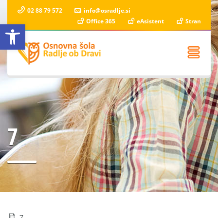
02 88 79 572
info@osradlje.si
Office 365
eAsistent
Stran
Open toolbar
7
7