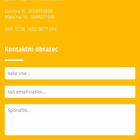
Davčna št.: SI54093899
Matična št.: 5089271000
TRR: 0130 1603 0677 094
Kontaktni obrazec