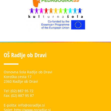
OŠ Radlje ob Dravi
Osnovna šola Radlje ob Dravi
Koroška cesta 17
2360 Radlje ob Dravi
Tel: (02) 887 95 72
Fax: (02) 887 95 87
E-pošta: info@osradlje.si
Splet: http://www.osradlje.si