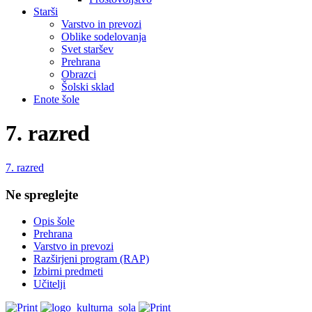
Starši
Varstvo in prevozi
Oblike sodelovanja
Svet staršev
Prehrana
Obrazci
Šolski sklad
Enote šole
7. razred
7. razred
Ne spreglejte
Opis šole
Prehrana
Varstvo in prevozi
Razširjeni program (RAP)
Izbirni predmeti
Učitelji