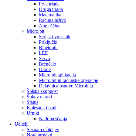
Prva triada
Druga triada
Matematika
Računalništvo
Angleščina
Micro:bit
Serijski vmesnik
Priključki
Bluetooth
LED
Servo
Brenčalo
Diode
Micro:bit aplikacija
Micro:bit in računske operacije
Delavnica osnove Microbita
Šolska skupnost
Šola v naravi
Status
Kolesarski izpit
Urniki
Nadomeščanja
Učitelji
Seznam učiteljev
Novi projekti