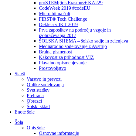
proSTEMgirls Erasmus+ KA229
CodeWeek 2019 #codeEU
Micro:bit na šoli
FIRST® Tech Challenge
Dekleta v IKT 2019
Prva zaposlitev na področju vzgoje in
izobraževanja 2017
ŠOLSKA SHEMA – šolsko sadje in zelenjava
Mednarodno sodelovanje z Avstrijo
Bralna pismenost
Kakovost za prihodnost VIZ
Plavalno opismenjevanje
Prostovoljstvo
Starši
Varstvo in prevozi
Oblike sodelovanja
Svet staršev
Prehrana
Obrazci
Šolski sklad
Enote šole
Šola
Opis šole
Osnovne informacije