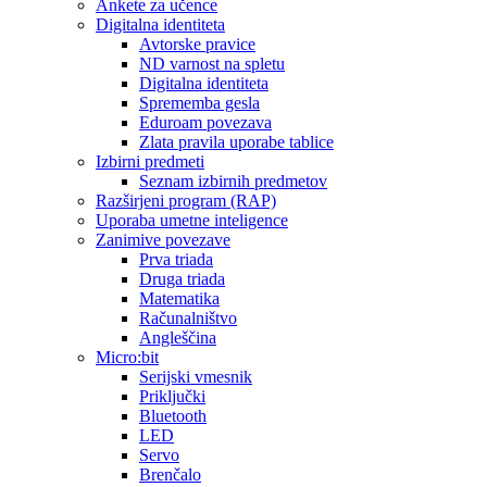
Ankete za učence
Digitalna identiteta
Avtorske pravice
ND varnost na spletu
Digitalna identiteta
Sprememba gesla
Eduroam povezava
Zlata pravila uporabe tablice
Izbirni predmeti
Seznam izbirnih predmetov
Razširjeni program (RAP)
Uporaba umetne inteligence
Zanimive povezave
Prva triada
Druga triada
Matematika
Računalništvo
Angleščina
Micro:bit
Serijski vmesnik
Priključki
Bluetooth
LED
Servo
Brenčalo