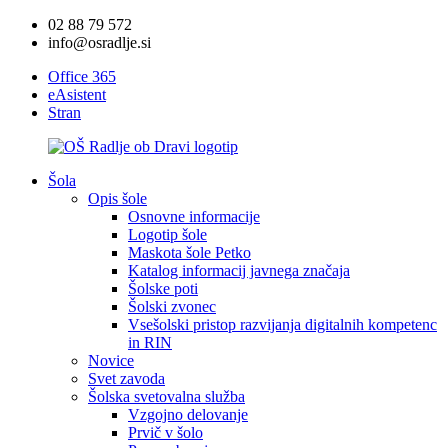
02 88 79 572
info@osradlje.si
Office 365
eAsistent
Stran
Šola
Opis šole
Osnovne informacije
Logotip šole
Maskota šole Petko
Katalog informacij javnega značaja
Šolske poti
Šolski zvonec
Vsešolski pristop razvijanja digitalnih kompetenc
in RIN
Novice
Svet zavoda
Šolska svetovalna služba
Vzgojno delovanje
Prvič v šolo