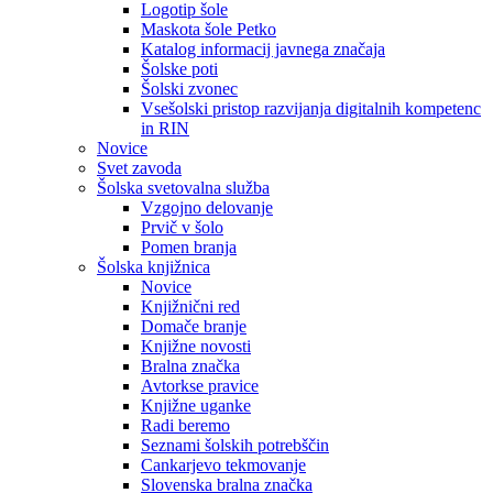
Logotip šole
Maskota šole Petko
Katalog informacij javnega značaja
Šolske poti
Šolski zvonec
Vsešolski pristop razvijanja digitalnih kompetenc
in RIN
Novice
Svet zavoda
Šolska svetovalna služba
Vzgojno delovanje
Prvič v šolo
Pomen branja
Šolska knjižnica
Novice
Knjižnični red
Domače branje
Knjižne novosti
Bralna značka
Avtorkse pravice
Knjižne uganke
Radi beremo
Seznami šolskih potrebščin
Cankarjevo tekmovanje
Slovenska bralna značka