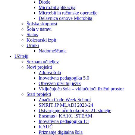
Diode
Micro:bit aplikacija
Micro:bit in računske operacije
Delavnica osnove Microbita
Šolska skupnost
Šola v naravi
Status
Kolesarski izpit
Urniki
Nadomeščanja
Učitelji
Seznam učiteljev
Novi projekti
Zdrava šola
Inovativna pedagogika 5.0
Obvezen prvi tuj jezik
Vključujoča šola – vključujoči fizični prostor
Stari projekti
Značka Code Week School
SPIRIT JP MLADI 2023-24
Ustvarjanje učnih okolij za 21. stoletje
Erasmus+ KA101 lSTEAM
Inovativna pedagogika 1:1
KAUČ
Priznanje digitalna šola