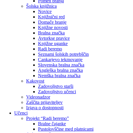
Pomen branja
Šolska knjižnica
Novice
Knjižnični red
Domače branje
Knjižne novosti
Bralna značka
Avtorkse pravice
Knjižne uganke
Radi beremo
Seznami šolskih potrebščin
Cankarjevo tekmovanje
Slovenska bralna značka
Angleška bralna značka
Nemška bralna značka
Kakovost
Zadovoljstvo starši
Zadovoljstvo učenci
Videonadzor
Zaščita prijaviteljev
Izjava o dostopnosti
Učenci
Projekt “Radi beremo”
Bralne čajanke
Pustolovščine med platnicami