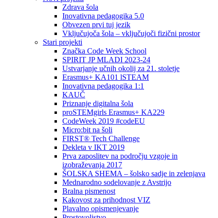
Zdrava šola
Inovativna pedagogika 5.0
Obvezen prvi tuj jezik
Vključujoča šola – vključujoči fizični prostor
Stari projekti
Značka Code Week School
SPIRIT JP MLADI 2023-24
Ustvarjanje učnih okolij za 21. stoletje
Erasmus+ KA101 lSTEAM
Inovativna pedagogika 1:1
KAUČ
Priznanje digitalna šola
proSTEMgirls Erasmus+ KA229
CodeWeek 2019 #codeEU
Micro:bit na šoli
FIRST® Tech Challenge
Dekleta v IKT 2019
Prva zaposlitev na področju vzgoje in
izobraževanja 2017
ŠOLSKA SHEMA – šolsko sadje in zelenjava
Mednarodno sodelovanje z Avstrijo
Bralna pismenost
Kakovost za prihodnost VIZ
Plavalno opismenjevanje
Prostovoljstvo