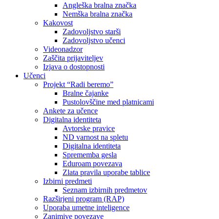
Angleška bralna značka
Nemška bralna značka
Kakovost
Zadovoljstvo starši
Zadovoljstvo učenci
Videonadzor
Zaščita prijaviteljev
Izjava o dostopnosti
Učenci
Projekt “Radi beremo”
Bralne čajanke
Pustolovščine med platnicami
Ankete za učence
Digitalna identiteta
Avtorske pravice
ND varnost na spletu
Digitalna identiteta
Sprememba gesla
Eduroam povezava
Zlata pravila uporabe tablice
Izbirni predmeti
Seznam izbirnih predmetov
Razširjeni program (RAP)
Uporaba umetne inteligence
Zanimive povezave