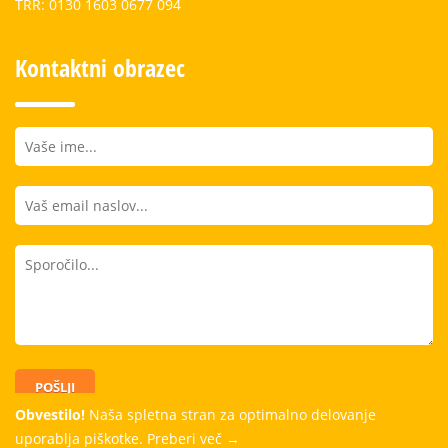
TRR: 0130 1603 0677 094
Kontaktni obrazec
POŠLJI
Obvestilo!
Naša spletna stran za optimalno delovanje
uporablja piškotke.
Preberi več →