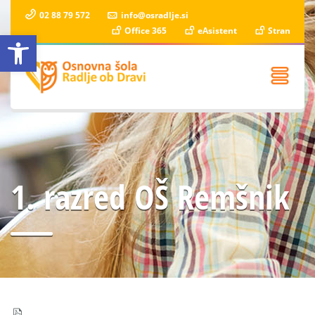
02 88 79 572
info@osradlje.si
Office 365
eAsistent
Stran
Open toolbar
1. razred OŠ Remšnik