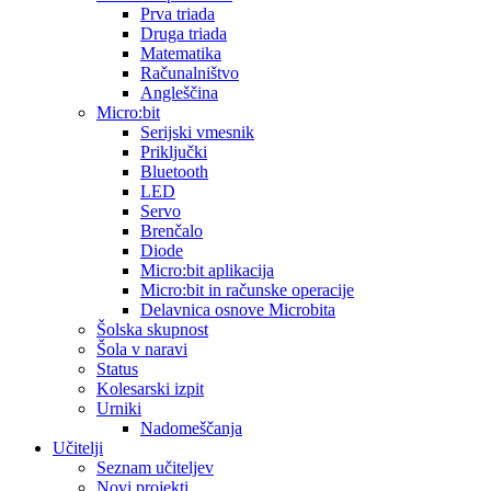
Prva triada
Druga triada
Matematika
Računalništvo
Angleščina
Micro:bit
Serijski vmesnik
Priključki
Bluetooth
LED
Servo
Brenčalo
Diode
Micro:bit aplikacija
Micro:bit in računske operacije
Delavnica osnove Microbita
Šolska skupnost
Šola v naravi
Status
Kolesarski izpit
Urniki
Nadomeščanja
Učitelji
Seznam učiteljev
Novi projekti