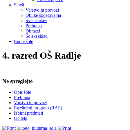
Starši
Varstvo in prevozi
Oblike sodelovanja
Svet staršev
Prehrana
Obrazci
Šolski sklad
Enote šole
4. razred OŠ Radlje
Ne spreglejte
Opis šole
Prehrana
Varstvo in prevozi
Razširjeni program (RAP)
Izbirni predmeti
Učitelji