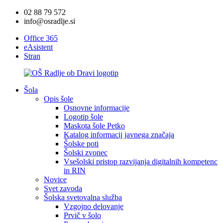
02 88 79 572
info@osradlje.si
Office 365
eAsistent
Stran
Šola
Opis šole
Osnovne informacije
Logotip šole
Maskota šole Petko
Katalog informacij javnega značaja
Šolske poti
Šolski zvonec
Vsešolski pristop razvijanja digitalnih kompetenc
in RIN
Novice
Svet zavoda
Šolska svetovalna služba
Vzgojno delovanje
Prvič v šolo