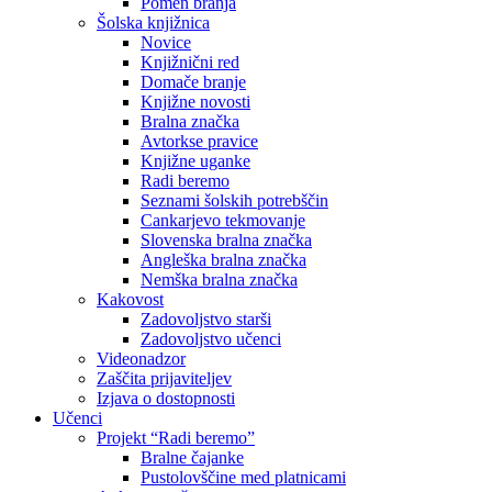
Pomen branja
Šolska knjižnica
Novice
Knjižnični red
Domače branje
Knjižne novosti
Bralna značka
Avtorkse pravice
Knjižne uganke
Radi beremo
Seznami šolskih potrebščin
Cankarjevo tekmovanje
Slovenska bralna značka
Angleška bralna značka
Nemška bralna značka
Kakovost
Zadovoljstvo starši
Zadovoljstvo učenci
Videonadzor
Zaščita prijaviteljev
Izjava o dostopnosti
Učenci
Projekt “Radi beremo”
Bralne čajanke
Pustolovščine med platnicami