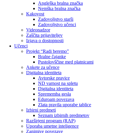
Angleška bralna značka
Nemška bralna značka
Kakovost
Zadovoljstvo starši
Zadovoljstvo učenci
Videonadzor
Zaščita prijaviteljev
Izjava o dostopnosti
Učenci
Projekt “Radi beremo”
Bralne čajanke
Pustolovščine med platnicami
Ankete za učence
Digitalna identiteta
Avtorske pravice
ND varnost na spletu
Digitalna identiteta
Sprememba gesla
Eduroam povezava
Zlata pravila uporabe tablice
Izbirni predmeti
Seznam izbirnih predmetov
Razširjeni program (RAP)
Uporaba umetne inteligence
Zanimive povezave