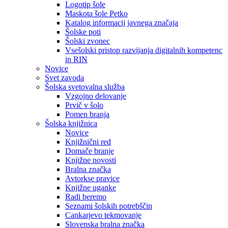
Logotip šole
Maskota šole Petko
Katalog informacij javnega značaja
Šolske poti
Šolski zvonec
Vsešolski pristop razvijanja digitalnih kompetenc
in RIN
Novice
Svet zavoda
Šolska svetovalna služba
Vzgojno delovanje
Prvič v šolo
Pomen branja
Šolska knjižnica
Novice
Knjižnični red
Domače branje
Knjižne novosti
Bralna značka
Avtorkse pravice
Knjižne uganke
Radi beremo
Seznami šolskih potrebščin
Cankarjevo tekmovanje
Slovenska bralna značka