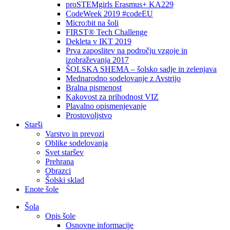
proSTEMgirls Erasmus+ KA229
CodeWeek 2019 #codeEU
Micro:bit na šoli
FIRST® Tech Challenge
Dekleta v IKT 2019
Prva zaposlitev na področju vzgoje in
izobraževanja 2017
ŠOLSKA SHEMA – šolsko sadje in zelenjava
Mednarodno sodelovanje z Avstrijo
Bralna pismenost
Kakovost za prihodnost VIZ
Plavalno opismenjevanje
Prostovoljstvo
Starši
Varstvo in prevozi
Oblike sodelovanja
Svet staršev
Prehrana
Obrazci
Šolski sklad
Enote šole
Šola
Opis šole
Osnovne informacije