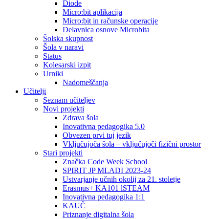
Diode
Micro:bit aplikacija
Micro:bit in računske operacije
Delavnica osnove Microbita
Šolska skupnost
Šola v naravi
Status
Kolesarski izpit
Urniki
Nadomeščanja
Učitelji
Seznam učiteljev
Novi projekti
Zdrava šola
Inovativna pedagogika 5.0
Obvezen prvi tuj jezik
Vključujoča šola – vključujoči fizični prostor
Stari projekti
Značka Code Week School
SPIRIT JP MLADI 2023-24
Ustvarjanje učnih okolij za 21. stoletje
Erasmus+ KA101 lSTEAM
Inovativna pedagogika 1:1
KAUČ
Priznanje digitalna šola