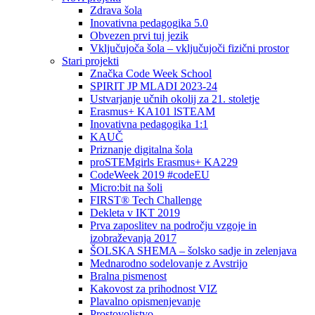
Zdrava šola
Inovativna pedagogika 5.0
Obvezen prvi tuj jezik
Vključujoča šola – vključujoči fizični prostor
Stari projekti
Značka Code Week School
SPIRIT JP MLADI 2023-24
Ustvarjanje učnih okolij za 21. stoletje
Erasmus+ KA101 lSTEAM
Inovativna pedagogika 1:1
KAUČ
Priznanje digitalna šola
proSTEMgirls Erasmus+ KA229
CodeWeek 2019 #codeEU
Micro:bit na šoli
FIRST® Tech Challenge
Dekleta v IKT 2019
Prva zaposlitev na področju vzgoje in
izobraževanja 2017
ŠOLSKA SHEMA – šolsko sadje in zelenjava
Mednarodno sodelovanje z Avstrijo
Bralna pismenost
Kakovost za prihodnost VIZ
Plavalno opismenjevanje
Prostovoljstvo