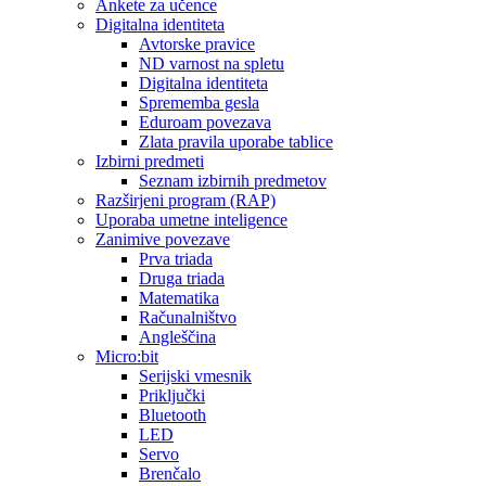
Ankete za učence
Digitalna identiteta
Avtorske pravice
ND varnost na spletu
Digitalna identiteta
Sprememba gesla
Eduroam povezava
Zlata pravila uporabe tablice
Izbirni predmeti
Seznam izbirnih predmetov
Razširjeni program (RAP)
Uporaba umetne inteligence
Zanimive povezave
Prva triada
Druga triada
Matematika
Računalništvo
Angleščina
Micro:bit
Serijski vmesnik
Priključki
Bluetooth
LED
Servo
Brenčalo