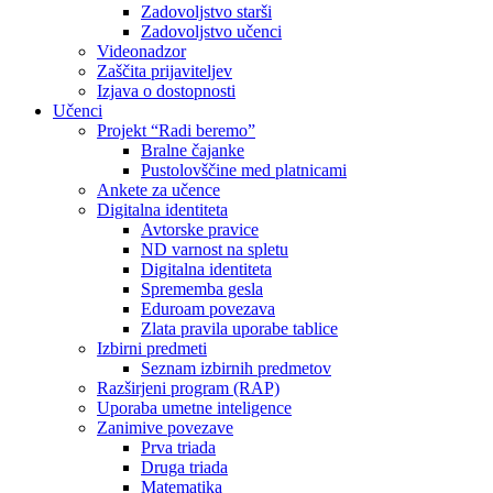
Zadovoljstvo starši
Zadovoljstvo učenci
Videonadzor
Zaščita prijaviteljev
Izjava o dostopnosti
Učenci
Projekt “Radi beremo”
Bralne čajanke
Pustolovščine med platnicami
Ankete za učence
Digitalna identiteta
Avtorske pravice
ND varnost na spletu
Digitalna identiteta
Sprememba gesla
Eduroam povezava
Zlata pravila uporabe tablice
Izbirni predmeti
Seznam izbirnih predmetov
Razširjeni program (RAP)
Uporaba umetne inteligence
Zanimive povezave
Prva triada
Druga triada
Matematika