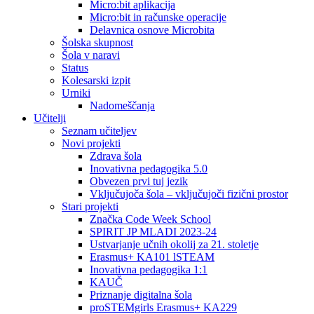
Micro:bit aplikacija
Micro:bit in računske operacije
Delavnica osnove Microbita
Šolska skupnost
Šola v naravi
Status
Kolesarski izpit
Urniki
Nadomeščanja
Učitelji
Seznam učiteljev
Novi projekti
Zdrava šola
Inovativna pedagogika 5.0
Obvezen prvi tuj jezik
Vključujoča šola – vključujoči fizični prostor
Stari projekti
Značka Code Week School
SPIRIT JP MLADI 2023-24
Ustvarjanje učnih okolij za 21. stoletje
Erasmus+ KA101 lSTEAM
Inovativna pedagogika 1:1
KAUČ
Priznanje digitalna šola
proSTEMgirls Erasmus+ KA229