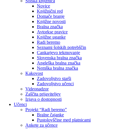
Šolska knjižnica
Novice
Knjižnični red
Domače branje
Knjižne novosti
Bralna značka
Avtorkse pravice
Knjižne uganke
Radi beremo
Seznami šolskih potrebščin
Cankarjevo tekmovanje
Slovenska bralna značka
Angleška bralna značka
Nemška bralna značka
Kakovost
Zadovoljstvo starši
Zadovoljstvo učenci
Videonadzor
Zaščita prijaviteljev
Izjava o dostopnosti
Učenci
Projekt “Radi beremo”
Bralne čajanke
Pustolovščine med platnicami
Ankete za učence