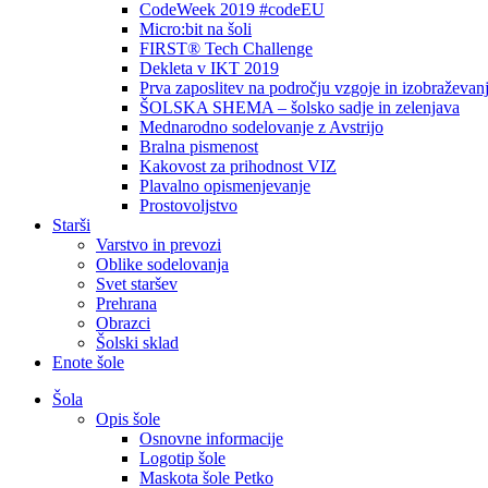
CodeWeek 2019 #codeEU
Micro:bit na šoli
FIRST® Tech Challenge
Dekleta v IKT 2019
Prva zaposlitev na področju vzgoje in izobraževan
ŠOLSKA SHEMA – šolsko sadje in zelenjava
Mednarodno sodelovanje z Avstrijo
Bralna pismenost
Kakovost za prihodnost VIZ
Plavalno opismenjevanje
Prostovoljstvo
Starši
Varstvo in prevozi
Oblike sodelovanja
Svet staršev
Prehrana
Obrazci
Šolski sklad
Enote šole
Šola
Opis šole
Osnovne informacije
Logotip šole
Maskota šole Petko