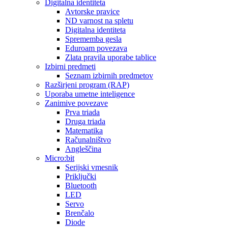
Digitalna identiteta
Avtorske pravice
ND varnost na spletu
Digitalna identiteta
Sprememba gesla
Eduroam povezava
Zlata pravila uporabe tablice
Izbirni predmeti
Seznam izbirnih predmetov
Razširjeni program (RAP)
Uporaba umetne inteligence
Zanimive povezave
Prva triada
Druga triada
Matematika
Računalništvo
Angleščina
Micro:bit
Serijski vmesnik
Priključki
Bluetooth
LED
Servo
Brenčalo
Diode