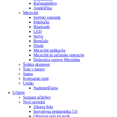
Računalništvo
Angleščina
Micro:bit
Serijski vmesnik
Priključki
Bluetooth
LED
Servo
Brenčalo
Diode
Micro:bit aplikacija
Micro:bit in računske operacije
Delavnica osnove Microbita
Šolska skupnost
Šola v naravi
Status
Kolesarski izpit
Urniki
Nadomeščanja
Učitelji
Seznam učiteljev
Novi projekti
Zdrava šola
Inovativna pedagogika 5.0
Obvezen prvi tuj jezik