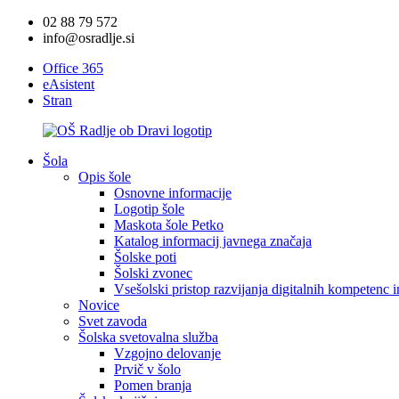
02 88 79 572
info@osradlje.si
Office 365
eAsistent
Stran
Šola
Opis šole
Osnovne informacije
Logotip šole
Maskota šole Petko
Katalog informacij javnega značaja
Šolske poti
Šolski zvonec
Vsešolski pristop razvijanja digitalnih kompetenc 
Novice
Svet zavoda
Šolska svetovalna služba
Vzgojno delovanje
Prvič v šolo
Pomen branja