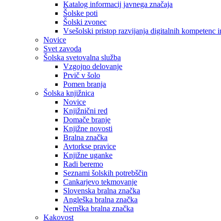
Katalog informacij javnega značaja
Šolske poti
Šolski zvonec
Vsešolski pristop razvijanja digitalnih kompetenc 
Novice
Svet zavoda
Šolska svetovalna služba
Vzgojno delovanje
Prvič v šolo
Pomen branja
Šolska knjižnica
Novice
Knjižnični red
Domače branje
Knjižne novosti
Bralna značka
Avtorkse pravice
Knjižne uganke
Radi beremo
Seznami šolskih potrebščin
Cankarjevo tekmovanje
Slovenska bralna značka
Angleška bralna značka
Nemška bralna značka
Kakovost