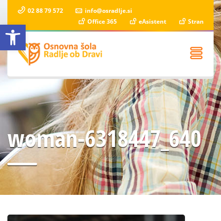
02 88 79 572
info@osradlje.si
Office 365
eAsistent
Stran
Open toolbar
woman-6318447_640