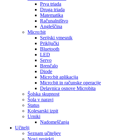
Prva triada
Druga triada
Matematika
Računalništvo
Angleščina
Micro:bit
Serijski vmesnik
Priključki
Bluetooth
LED
Servo
Brenčalo
Diode
Micro:bit aplikacija
Micro:bit in računske operacije
Delavnica osnove Microbita
Šolska skupnost
Šola v naravi
Status
Kolesarski izpit
Urniki
Nadomeščanja
Učitelji
Seznam učiteljev
Novi projekti