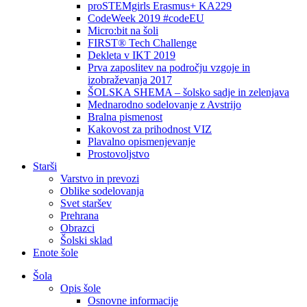
proSTEMgirls Erasmus+ KA229
CodeWeek 2019 #codeEU
Micro:bit na šoli
FIRST® Tech Challenge
Dekleta v IKT 2019
Prva zaposlitev na področju vzgoje in
izobraževanja 2017
ŠOLSKA SHEMA – šolsko sadje in zelenjava
Mednarodno sodelovanje z Avstrijo
Bralna pismenost
Kakovost za prihodnost VIZ
Plavalno opismenjevanje
Prostovoljstvo
Starši
Varstvo in prevozi
Oblike sodelovanja
Svet staršev
Prehrana
Obrazci
Šolski sklad
Enote šole
Šola
Opis šole
Osnovne informacije