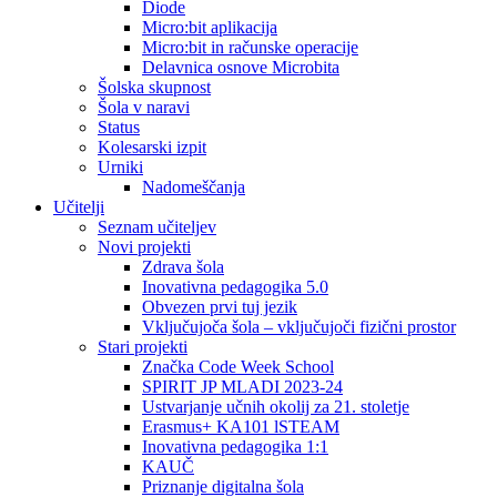
Diode
Micro:bit aplikacija
Micro:bit in računske operacije
Delavnica osnove Microbita
Šolska skupnost
Šola v naravi
Status
Kolesarski izpit
Urniki
Nadomeščanja
Učitelji
Seznam učiteljev
Novi projekti
Zdrava šola
Inovativna pedagogika 5.0
Obvezen prvi tuj jezik
Vključujoča šola – vključujoči fizični prostor
Stari projekti
Značka Code Week School
SPIRIT JP MLADI 2023-24
Ustvarjanje učnih okolij za 21. stoletje
Erasmus+ KA101 lSTEAM
Inovativna pedagogika 1:1
KAUČ
Priznanje digitalna šola