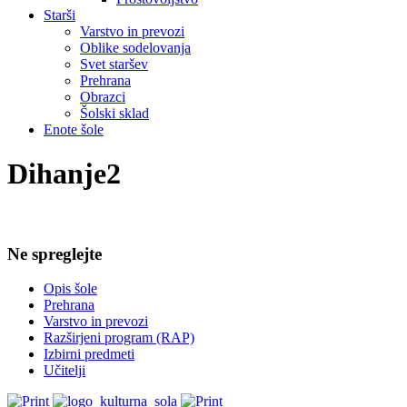
Starši
Varstvo in prevozi
Oblike sodelovanja
Svet staršev
Prehrana
Obrazci
Šolski sklad
Enote šole
Dihanje2
Ne spreglejte
Opis šole
Prehrana
Varstvo in prevozi
Razširjeni program (RAP)
Izbirni predmeti
Učitelji