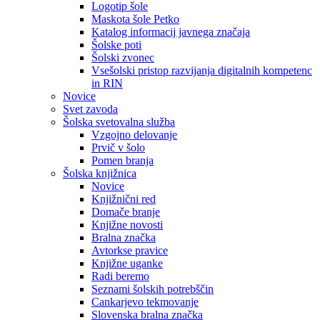
Logotip šole
Maskota šole Petko
Katalog informacij javnega značaja
Šolske poti
Šolski zvonec
Vsešolski pristop razvijanja digitalnih kompetenc
in RIN
Novice
Svet zavoda
Šolska svetovalna služba
Vzgojno delovanje
Prvič v šolo
Pomen branja
Šolska knjižnica
Novice
Knjižnični red
Domače branje
Knjižne novosti
Bralna značka
Avtorkse pravice
Knjižne uganke
Radi beremo
Seznami šolskih potrebščin
Cankarjevo tekmovanje
Slovenska bralna značka