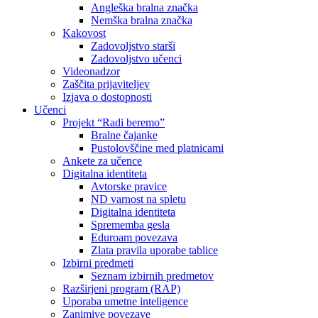
Angleška bralna značka
Nemška bralna značka
Kakovost
Zadovoljstvo starši
Zadovoljstvo učenci
Videonadzor
Zaščita prijaviteljev
Izjava o dostopnosti
Učenci
Projekt “Radi beremo”
Bralne čajanke
Pustolovščine med platnicami
Ankete za učence
Digitalna identiteta
Avtorske pravice
ND varnost na spletu
Digitalna identiteta
Sprememba gesla
Eduroam povezava
Zlata pravila uporabe tablice
Izbirni predmeti
Seznam izbirnih predmetov
Razširjeni program (RAP)
Uporaba umetne inteligence
Zanimive povezave