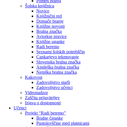
Pomen branja
Šolska knjižnica
Novice
Knjižnični red
Domače branje
Knjižne novosti
Bralna značka
Avtorkse pravice
Knjižne uganke
Radi beremo
Seznami šolskih potrebščin
Cankarjevo tekmovanje
Slovenska bralna značka
Angleška bralna značka
Nemška bralna značka
Kakovost
Zadovoljstvo starši
Zadovoljstvo učenci
Videonadzor
Zaščita prijaviteljev
Izjava o dostopnosti
Učenci
Projekt “Radi beremo”
Bralne čajanke
Pustolovščine med platnicami