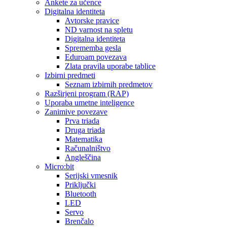
Ankete za učence
Digitalna identiteta
Avtorske pravice
ND varnost na spletu
Digitalna identiteta
Sprememba gesla
Eduroam povezava
Zlata pravila uporabe tablice
Izbirni predmeti
Seznam izbirnih predmetov
Razširjeni program (RAP)
Uporaba umetne inteligence
Zanimive povezave
Prva triada
Druga triada
Matematika
Računalništvo
Angleščina
Micro:bit
Serijski vmesnik
Priključki
Bluetooth
LED
Servo
Brenčalo