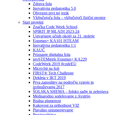
Zdrava šola
Inovativna pedagogika 5.0
Obvezen prvi tuj jezik
Vključujoča šola – vključujoči fizični prostor
Stari projekti
Značka Code Week School
SPIRIT JP MLADI 2023-24
Ustvarjanje učnih okolij za 21. stoletje
Erasmus+ KA101 lSTEAM
Inovativna pedagogika 1:1
KAUČ
Priznanje digitalna šola
proSTEMgirls Erasmus+ KA229
CodeWeek 2019 #codeEU
Micro:bit na šoli
FIRST® Tech Challenge
Dekleta v IKT 2019
Prva zaposlitev na področju vzgoje in
izobraževanja 2017
ŠOLSKA SHEMA – šolsko sadje in zelenjava
Mednarodno sodelovanje z Avstrijo
Bralna pismenost
Kakovost za prihodnost VIZ
Plavalno opismenjevanje
Prostovoljstvo