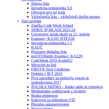
Zdrava šola
Inovativna pedagogika 5.0
Obvezen prvi tuj jezik
Vključujoča šola – vključujoči fizični prostor
Stari projekti
Značka Code Week School
SPIRIT JP MLADI 2023-24
Ustvarjanje učnih okolij za 21. stoletje
Erasmus+ KA101 lSTEAM
Inovativna pedagogika 1:1
KAUČ
Priznanje digitalna šola
proSTEMgirls Erasmus+ KA229
CodeWeek 2019 #codeEU
Micro:bit na šoli
FIRST® Tech Challenge
Dekleta v IKT 2019
Prva zaposlitev na področju vzgoje in
izobraževanja 2017
ŠOLSKA SHEMA – šolsko sadje in zelenjava
Mednarodno sodelovanje z Avstrijo
Bralna pismenost
Kakovost za prihodnost VIZ
Plavalno opismenjevanje
Prostovoljstvo