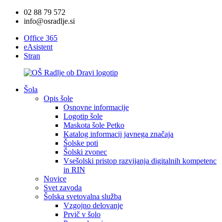
02 88 79 572
info@osradlje.si
Office 365
eAsistent
Stran
Šola
Opis šole
Osnovne informacije
Logotip šole
Maskota šole Petko
Katalog informacij javnega značaja
Šolske poti
Šolski zvonec
Vsešolski pristop razvijanja digitalnih kompetenc
in RIN
Novice
Svet zavoda
Šolska svetovalna služba
Vzgojno delovanje
Prvič v šolo