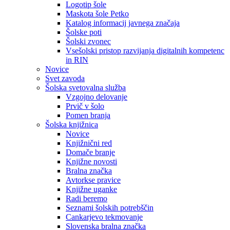
Logotip šole
Maskota šole Petko
Katalog informacij javnega značaja
Šolske poti
Šolski zvonec
Vsešolski pristop razvijanja digitalnih kompetenc
in RIN
Novice
Svet zavoda
Šolska svetovalna služba
Vzgojno delovanje
Prvič v šolo
Pomen branja
Šolska knjižnica
Novice
Knjižnični red
Domače branje
Knjižne novosti
Bralna značka
Avtorkse pravice
Knjižne uganke
Radi beremo
Seznami šolskih potrebščin
Cankarjevo tekmovanje
Slovenska bralna značka