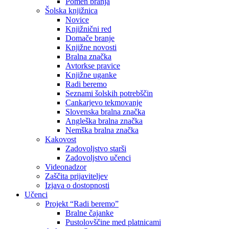
Pomen branja
Šolska knjižnica
Novice
Knjižnični red
Domače branje
Knjižne novosti
Bralna značka
Avtorkse pravice
Knjižne uganke
Radi beremo
Seznami šolskih potrebščin
Cankarjevo tekmovanje
Slovenska bralna značka
Angleška bralna značka
Nemška bralna značka
Kakovost
Zadovoljstvo starši
Zadovoljstvo učenci
Videonadzor
Zaščita prijaviteljev
Izjava o dostopnosti
Učenci
Projekt “Radi beremo”
Bralne čajanke
Pustolovščine med platnicami