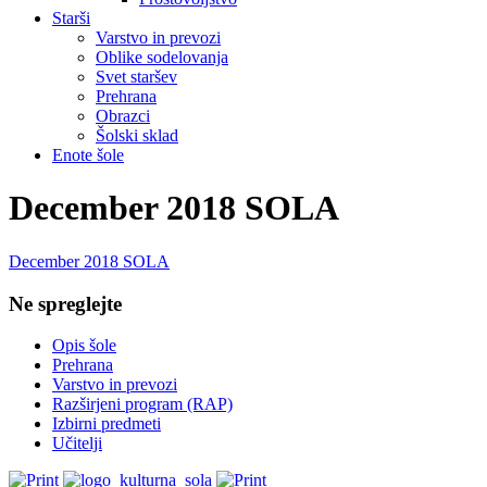
Starši
Varstvo in prevozi
Oblike sodelovanja
Svet staršev
Prehrana
Obrazci
Šolski sklad
Enote šole
December 2018 SOLA
December 2018 SOLA
Ne spreglejte
Opis šole
Prehrana
Varstvo in prevozi
Razširjeni program (RAP)
Izbirni predmeti
Učitelji