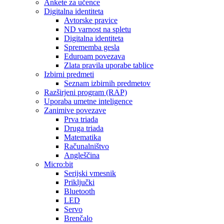
Ankete za učence
Digitalna identiteta
Avtorske pravice
ND varnost na spletu
Digitalna identiteta
Sprememba gesla
Eduroam povezava
Zlata pravila uporabe tablice
Izbirni predmeti
Seznam izbirnih predmetov
Razširjeni program (RAP)
Uporaba umetne inteligence
Zanimive povezave
Prva triada
Druga triada
Matematika
Računalništvo
Angleščina
Micro:bit
Serijski vmesnik
Priključki
Bluetooth
LED
Servo
Brenčalo