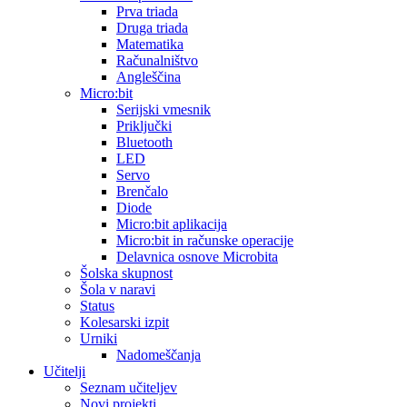
Prva triada
Druga triada
Matematika
Računalništvo
Angleščina
Micro:bit
Serijski vmesnik
Priključki
Bluetooth
LED
Servo
Brenčalo
Diode
Micro:bit aplikacija
Micro:bit in računske operacije
Delavnica osnove Microbita
Šolska skupnost
Šola v naravi
Status
Kolesarski izpit
Urniki
Nadomeščanja
Učitelji
Seznam učiteljev
Novi projekti