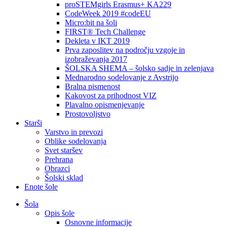
proSTEMgirls Erasmus+ KA229
CodeWeek 2019 #codeEU
Micro:bit na šoli
FIRST® Tech Challenge
Dekleta v IKT 2019
Prva zaposlitev na področju vzgoje in
izobraževanja 2017
ŠOLSKA SHEMA – šolsko sadje in zelenjava
Mednarodno sodelovanje z Avstrijo
Bralna pismenost
Kakovost za prihodnost VIZ
Plavalno opismenjevanje
Prostovoljstvo
Starši
Varstvo in prevozi
Oblike sodelovanja
Svet staršev
Prehrana
Obrazci
Šolski sklad
Enote šole
Šola
Opis šole
Osnovne informacije