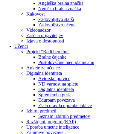
Angleška bralna značka
Nemška bralna značka
Kakovost
Zadovoljstvo starši
Zadovoljstvo učenci
Videonadzor
Zaščita prijaviteljev
Izjava o dostopnosti
Učenci
Projekt “Radi beremo”
Bralne čajanke
Pustolovščine med platnicami
Ankete za učence
Digitalna identiteta
Avtorske pravice
ND varnost na spletu
Digitalna identiteta
Sprememba gesla
Eduroam povezava
Zlata pravila uporabe tablice
Izbirni predmeti
Seznam izbirnih predmetov
Razširjeni program (RAP)
Uporaba umetne inteligence
Zanimive povezave