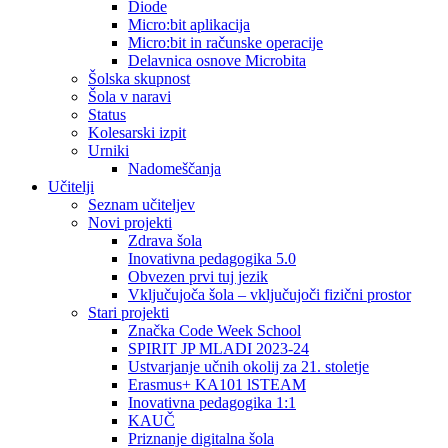
Diode
Micro:bit aplikacija
Micro:bit in računske operacije
Delavnica osnove Microbita
Šolska skupnost
Šola v naravi
Status
Kolesarski izpit
Urniki
Nadomeščanja
Učitelji
Seznam učiteljev
Novi projekti
Zdrava šola
Inovativna pedagogika 5.0
Obvezen prvi tuj jezik
Vključujoča šola – vključujoči fizični prostor
Stari projekti
Značka Code Week School
SPIRIT JP MLADI 2023-24
Ustvarjanje učnih okolij za 21. stoletje
Erasmus+ KA101 lSTEAM
Inovativna pedagogika 1:1
KAUČ
Priznanje digitalna šola