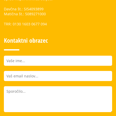
Davčna št.: SI54093899
Matična št.: 5089271000
TRR: 0130 1603 0677 094
Kontaktni obrazec