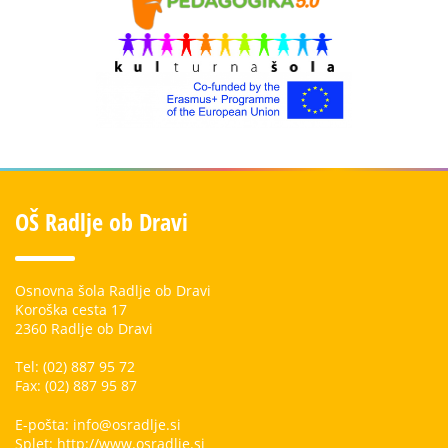
OŠ Radlje ob Dravi
Osnovna šola Radlje ob Dravi
Koroška cesta 17
2360 Radlje ob Dravi
Tel: (02) 887 95 72
Fax: (02) 887 95 87
E-pošta: info@osradlje.si
Splet: http://www.osradlje.si