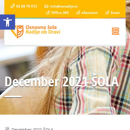
02 88 79 572
info@osradlje.si
Office 365
eAsistent
Stran
Open toolbar
December 2021 ŠOLA
December 2021 ŠOLA