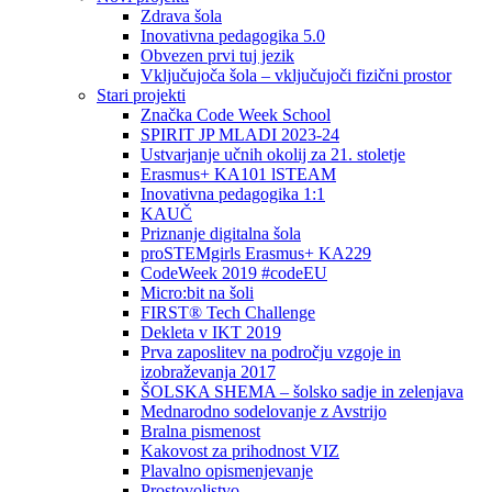
Zdrava šola
Inovativna pedagogika 5.0
Obvezen prvi tuj jezik
Vključujoča šola – vključujoči fizični prostor
Stari projekti
Značka Code Week School
SPIRIT JP MLADI 2023-24
Ustvarjanje učnih okolij za 21. stoletje
Erasmus+ KA101 lSTEAM
Inovativna pedagogika 1:1
KAUČ
Priznanje digitalna šola
proSTEMgirls Erasmus+ KA229
CodeWeek 2019 #codeEU
Micro:bit na šoli
FIRST® Tech Challenge
Dekleta v IKT 2019
Prva zaposlitev na področju vzgoje in
izobraževanja 2017
ŠOLSKA SHEMA – šolsko sadje in zelenjava
Mednarodno sodelovanje z Avstrijo
Bralna pismenost
Kakovost za prihodnost VIZ
Plavalno opismenjevanje
Prostovoljstvo