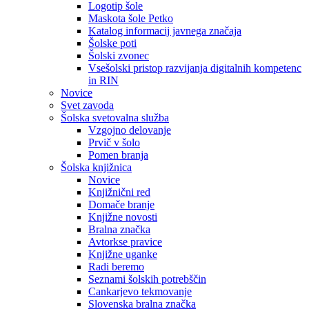
Logotip šole
Maskota šole Petko
Katalog informacij javnega značaja
Šolske poti
Šolski zvonec
Vsešolski pristop razvijanja digitalnih kompetenc
in RIN
Novice
Svet zavoda
Šolska svetovalna služba
Vzgojno delovanje
Prvič v šolo
Pomen branja
Šolska knjižnica
Novice
Knjižnični red
Domače branje
Knjižne novosti
Bralna značka
Avtorkse pravice
Knjižne uganke
Radi beremo
Seznami šolskih potrebščin
Cankarjevo tekmovanje
Slovenska bralna značka