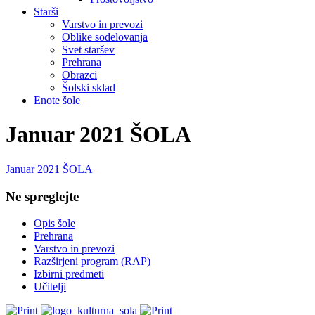
Starši
Varstvo in prevozi
Oblike sodelovanja
Svet staršev
Prehrana
Obrazci
Šolski sklad
Enote šole
Januar 2021 ŠOLA
Januar 2021 ŠOLA
Ne spreglejte
Opis šole
Prehrana
Varstvo in prevozi
Razširjeni program (RAP)
Izbirni predmeti
Učitelji