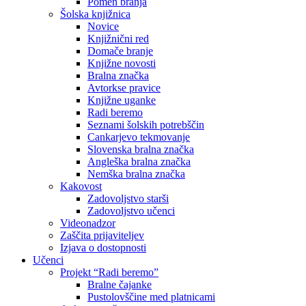
Pomen branja
Šolska knjižnica
Novice
Knjižnični red
Domače branje
Knjižne novosti
Bralna značka
Avtorkse pravice
Knjižne uganke
Radi beremo
Seznami šolskih potrebščin
Cankarjevo tekmovanje
Slovenska bralna značka
Angleška bralna značka
Nemška bralna značka
Kakovost
Zadovoljstvo starši
Zadovoljstvo učenci
Videonadzor
Zaščita prijaviteljev
Izjava o dostopnosti
Učenci
Projekt “Radi beremo”
Bralne čajanke
Pustolovščine med platnicami