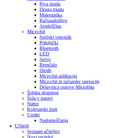
Prva triada
Druga triada
Matematika
Računalništvo
Angleščina
Micro:bit
Serijski vmesnik
Priključki
Bluetooth
LED
Servo
Brenčalo
Diode
Micro:bit aplikacija
Micro:bit in računske operacije
Delavnica osnove Microbita
Šolska skupnost
Šola v naravi
Status
Kolesarski izpit
Urniki
Nadomeščanja
Učitelji
Seznam učiteljev
Novi projekti