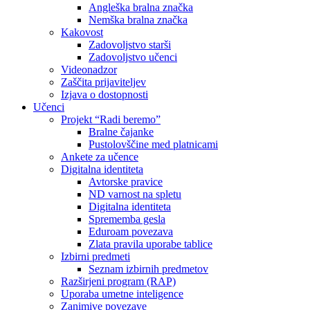
Angleška bralna značka
Nemška bralna značka
Kakovost
Zadovoljstvo starši
Zadovoljstvo učenci
Videonadzor
Zaščita prijaviteljev
Izjava o dostopnosti
Učenci
Projekt “Radi beremo”
Bralne čajanke
Pustolovščine med platnicami
Ankete za učence
Digitalna identiteta
Avtorske pravice
ND varnost na spletu
Digitalna identiteta
Sprememba gesla
Eduroam povezava
Zlata pravila uporabe tablice
Izbirni predmeti
Seznam izbirnih predmetov
Razširjeni program (RAP)
Uporaba umetne inteligence
Zanimive povezave