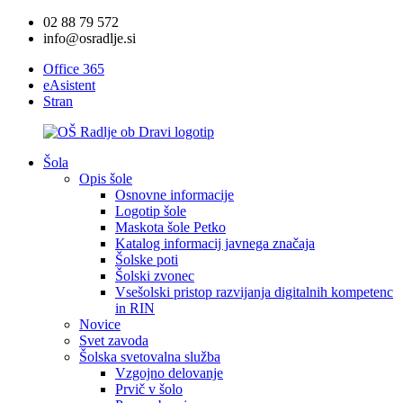
02 88 79 572
info@osradlje.si
Office 365
eAsistent
Stran
Šola
Opis šole
Osnovne informacije
Logotip šole
Maskota šole Petko
Katalog informacij javnega značaja
Šolske poti
Šolski zvonec
Vsešolski pristop razvijanja digitalnih kompetenc
in RIN
Novice
Svet zavoda
Šolska svetovalna služba
Vzgojno delovanje
Prvič v šolo