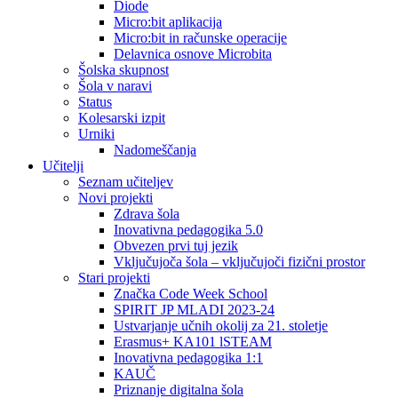
Diode
Micro:bit aplikacija
Micro:bit in računske operacije
Delavnica osnove Microbita
Šolska skupnost
Šola v naravi
Status
Kolesarski izpit
Urniki
Nadomeščanja
Učitelji
Seznam učiteljev
Novi projekti
Zdrava šola
Inovativna pedagogika 5.0
Obvezen prvi tuj jezik
Vključujoča šola – vključujoči fizični prostor
Stari projekti
Značka Code Week School
SPIRIT JP MLADI 2023-24
Ustvarjanje učnih okolij za 21. stoletje
Erasmus+ KA101 lSTEAM
Inovativna pedagogika 1:1
KAUČ
Priznanje digitalna šola