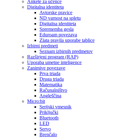
Ankete za učence
Digitalna identiteta
Avtorske pravice
ND varnost na spletu
Digitalna identiteta
Sprememba gesla
Eduroam povezava
Zlata pravila uporabe tablice
Izbirni predmeti
Seznam izbirnih predmetov
Razširjeni program (RAP)
Uporaba umetne inteligence
Zanimive povezave
Prva triada
Druga triada
Matematika
Računalništvo
Angleščina
Micro:bit
Serijski vmesnik
Priključki
Bluetooth
LED
Servo
Brenčalo