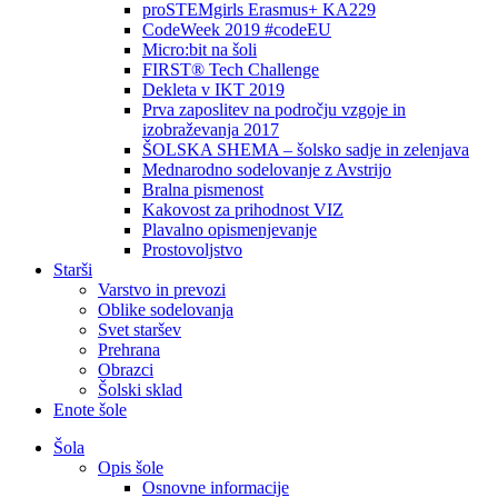
proSTEMgirls Erasmus+ KA229
CodeWeek 2019 #codeEU
Micro:bit na šoli
FIRST® Tech Challenge
Dekleta v IKT 2019
Prva zaposlitev na področju vzgoje in
izobraževanja 2017
ŠOLSKA SHEMA – šolsko sadje in zelenjava
Mednarodno sodelovanje z Avstrijo
Bralna pismenost
Kakovost za prihodnost VIZ
Plavalno opismenjevanje
Prostovoljstvo
Starši
Varstvo in prevozi
Oblike sodelovanja
Svet staršev
Prehrana
Obrazci
Šolski sklad
Enote šole
Šola
Opis šole
Osnovne informacije