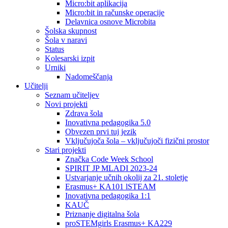
Micro:bit aplikacija
Micro:bit in računske operacije
Delavnica osnove Microbita
Šolska skupnost
Šola v naravi
Status
Kolesarski izpit
Urniki
Nadomeščanja
Učitelji
Seznam učiteljev
Novi projekti
Zdrava šola
Inovativna pedagogika 5.0
Obvezen prvi tuj jezik
Vključujoča šola – vključujoči fizični prostor
Stari projekti
Značka Code Week School
SPIRIT JP MLADI 2023-24
Ustvarjanje učnih okolij za 21. stoletje
Erasmus+ KA101 lSTEAM
Inovativna pedagogika 1:1
KAUČ
Priznanje digitalna šola
proSTEMgirls Erasmus+ KA229