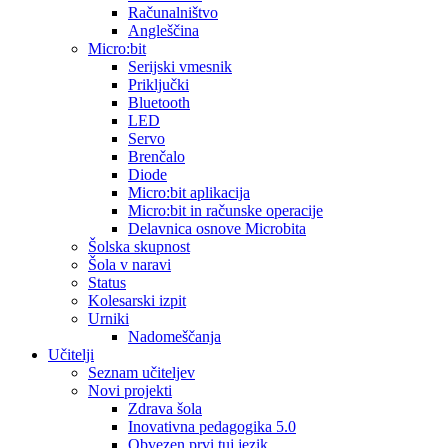
Računalništvo
Angleščina
Micro:bit
Serijski vmesnik
Priključki
Bluetooth
LED
Servo
Brenčalo
Diode
Micro:bit aplikacija
Micro:bit in računske operacije
Delavnica osnove Microbita
Šolska skupnost
Šola v naravi
Status
Kolesarski izpit
Urniki
Nadomeščanja
Učitelji
Seznam učiteljev
Novi projekti
Zdrava šola
Inovativna pedagogika 5.0
Obvezen prvi tuj jezik