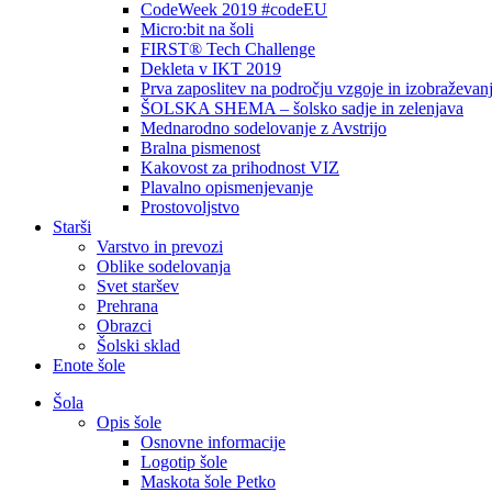
CodeWeek 2019 #codeEU
Micro:bit na šoli
FIRST® Tech Challenge
Dekleta v IKT 2019
Prva zaposlitev na področju vzgoje in izobraževan
ŠOLSKA SHEMA – šolsko sadje in zelenjava
Mednarodno sodelovanje z Avstrijo
Bralna pismenost
Kakovost za prihodnost VIZ
Plavalno opismenjevanje
Prostovoljstvo
Starši
Varstvo in prevozi
Oblike sodelovanja
Svet staršev
Prehrana
Obrazci
Šolski sklad
Enote šole
Šola
Opis šole
Osnovne informacije
Logotip šole
Maskota šole Petko