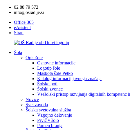
02 88 79 572
info@osradlje.si
Office 365
eAsistent
Stran
Šola
Opis šole
Osnovne informacije
Logotip šole
Maskota šole Petko
Katalog informacij javnega značaja
Šolske poti
Šolski zvonec
Vsešolski pristop razvijanja digitalnih kompetenc 
Novice
Svet zavoda
Šolska svetovalna služba
Vzgojno delovanje
Prvič v šolo
Pomen branja