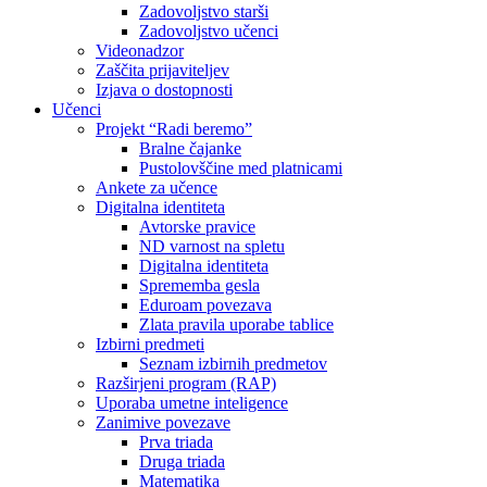
Zadovoljstvo starši
Zadovoljstvo učenci
Videonadzor
Zaščita prijaviteljev
Izjava o dostopnosti
Učenci
Projekt “Radi beremo”
Bralne čajanke
Pustolovščine med platnicami
Ankete za učence
Digitalna identiteta
Avtorske pravice
ND varnost na spletu
Digitalna identiteta
Sprememba gesla
Eduroam povezava
Zlata pravila uporabe tablice
Izbirni predmeti
Seznam izbirnih predmetov
Razširjeni program (RAP)
Uporaba umetne inteligence
Zanimive povezave
Prva triada
Druga triada
Matematika