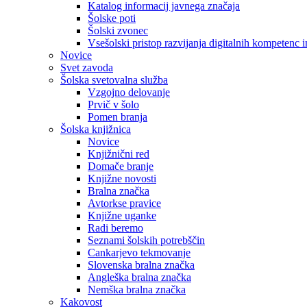
Katalog informacij javnega značaja
Šolske poti
Šolski zvonec
Vsešolski pristop razvijanja digitalnih kompetenc 
Novice
Svet zavoda
Šolska svetovalna služba
Vzgojno delovanje
Prvič v šolo
Pomen branja
Šolska knjižnica
Novice
Knjižnični red
Domače branje
Knjižne novosti
Bralna značka
Avtorkse pravice
Knjižne uganke
Radi beremo
Seznami šolskih potrebščin
Cankarjevo tekmovanje
Slovenska bralna značka
Angleška bralna značka
Nemška bralna značka
Kakovost