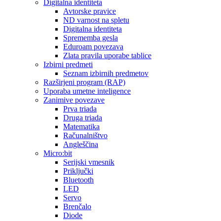
Digitalna identiteta
Avtorske pravice
ND varnost na spletu
Digitalna identiteta
Sprememba gesla
Eduroam povezava
Zlata pravila uporabe tablice
Izbirni predmeti
Seznam izbirnih predmetov
Razširjeni program (RAP)
Uporaba umetne inteligence
Zanimive povezave
Prva triada
Druga triada
Matematika
Računalništvo
Angleščina
Micro:bit
Serijski vmesnik
Priključki
Bluetooth
LED
Servo
Brenčalo
Diode