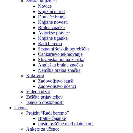
Šolska knjižnica
Novice
Knjižnični red
Domače branje
Knjižne novosti
Bralna značka
Avtorkse pravice
Knjižne uganke
Radi beremo
Seznami šolskih potrebščin
Cankarjevo tekmovanje
Slovenska bralna značka
Angleška bralna značka
Nemška bralna značka
Kakovost
Zadovoljstvo starši
Zadovoljstvo učenci
Videonadzor
Zaščita prijaviteljev
Izjava o dostopnosti
Učenci
Projekt “Radi beremo”
Bralne čajanke
Pustolovščine med platnicami
Ankete za učence