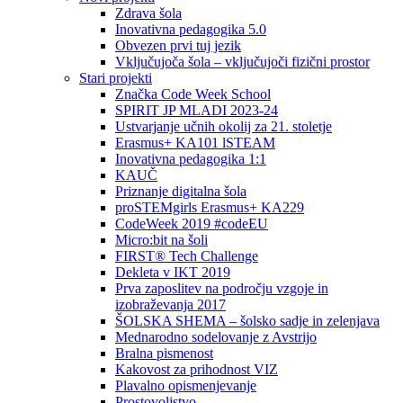
Zdrava šola
Inovativna pedagogika 5.0
Obvezen prvi tuj jezik
Vključujoča šola – vključujoči fizični prostor
Stari projekti
Značka Code Week School
SPIRIT JP MLADI 2023-24
Ustvarjanje učnih okolij za 21. stoletje
Erasmus+ KA101 lSTEAM
Inovativna pedagogika 1:1
KAUČ
Priznanje digitalna šola
proSTEMgirls Erasmus+ KA229
CodeWeek 2019 #codeEU
Micro:bit na šoli
FIRST® Tech Challenge
Dekleta v IKT 2019
Prva zaposlitev na področju vzgoje in
izobraževanja 2017
ŠOLSKA SHEMA – šolsko sadje in zelenjava
Mednarodno sodelovanje z Avstrijo
Bralna pismenost
Kakovost za prihodnost VIZ
Plavalno opismenjevanje
Prostovoljstvo