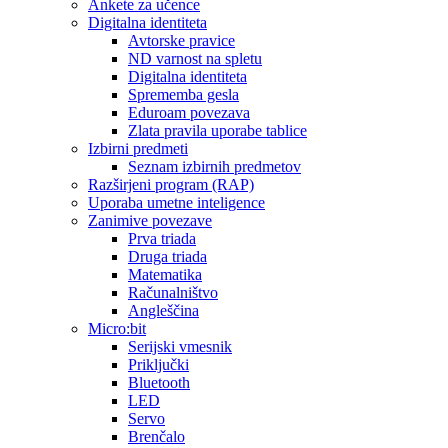
Ankete za učence
Digitalna identiteta
Avtorske pravice
ND varnost na spletu
Digitalna identiteta
Sprememba gesla
Eduroam povezava
Zlata pravila uporabe tablice
Izbirni predmeti
Seznam izbirnih predmetov
Razširjeni program (RAP)
Uporaba umetne inteligence
Zanimive povezave
Prva triada
Druga triada
Matematika
Računalništvo
Angleščina
Micro:bit
Serijski vmesnik
Priključki
Bluetooth
LED
Servo
Brenčalo