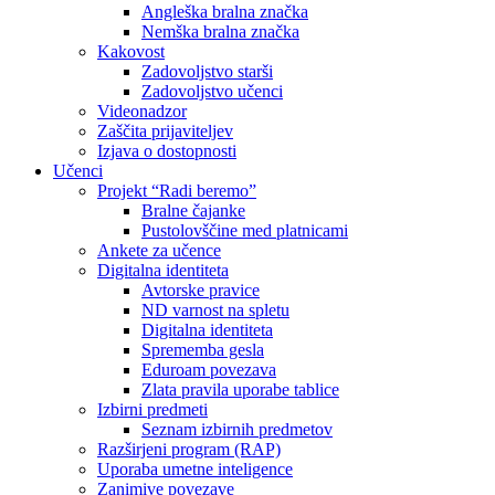
Angleška bralna značka
Nemška bralna značka
Kakovost
Zadovoljstvo starši
Zadovoljstvo učenci
Videonadzor
Zaščita prijaviteljev
Izjava o dostopnosti
Učenci
Projekt “Radi beremo”
Bralne čajanke
Pustolovščine med platnicami
Ankete za učence
Digitalna identiteta
Avtorske pravice
ND varnost na spletu
Digitalna identiteta
Sprememba gesla
Eduroam povezava
Zlata pravila uporabe tablice
Izbirni predmeti
Seznam izbirnih predmetov
Razširjeni program (RAP)
Uporaba umetne inteligence
Zanimive povezave