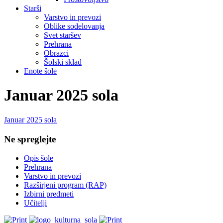
Starši
Varstvo in prevozi
Oblike sodelovanja
Svet staršev
Prehrana
Obrazci
Šolski sklad
Enote šole
Januar 2025 sola
Januar 2025 sola
Ne spreglejte
Opis šole
Prehrana
Varstvo in prevozi
Razširjeni program (RAP)
Izbirni predmeti
Učitelji