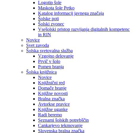
Logotip šole
Maskota šole Petko
Katalog informacij javnega značaja
Šolske poti
Šolski zvonec
Vsešolski pristop razvijanja digitalnih kompetenc
in RIN
Novice
Svet zavoda
Šolska svetovalna služba
Vzgojno delovanje
Prvič v šolo
Pomen branja
Šolska knjižnica
Novice
Knjižnični red
Domače branje
Knjižne novosti
Bralna značka
Avtorkse pravice
Knjižne uganke
Radi beremo
Seznami šolskih potrebščin
Cankarjevo tekmovanje
Slovenska bralna značka