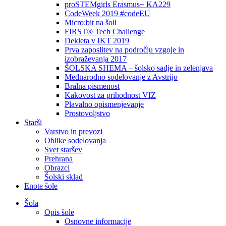
proSTEMgirls Erasmus+ KA229
CodeWeek 2019 #codeEU
Micro:bit na šoli
FIRST® Tech Challenge
Dekleta v IKT 2019
Prva zaposlitev na področju vzgoje in
izobraževanja 2017
ŠOLSKA SHEMA – šolsko sadje in zelenjava
Mednarodno sodelovanje z Avstrijo
Bralna pismenost
Kakovost za prihodnost VIZ
Plavalno opismenjevanje
Prostovoljstvo
Starši
Varstvo in prevozi
Oblike sodelovanja
Svet staršev
Prehrana
Obrazci
Šolski sklad
Enote šole
Šola
Opis šole
Osnovne informacije