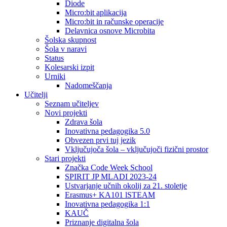
Diode
Micro:bit aplikacija
Micro:bit in računske operacije
Delavnica osnove Microbita
Šolska skupnost
Šola v naravi
Status
Kolesarski izpit
Urniki
Nadomeščanja
Učitelji
Seznam učiteljev
Novi projekti
Zdrava šola
Inovativna pedagogika 5.0
Obvezen prvi tuj jezik
Vključujoča šola – vključujoči fizični prostor
Stari projekti
Značka Code Week School
SPIRIT JP MLADI 2023-24
Ustvarjanje učnih okolij za 21. stoletje
Erasmus+ KA101 lSTEAM
Inovativna pedagogika 1:1
KAUČ
Priznanje digitalna šola