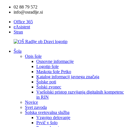
02 88 79 572
info@osradlje.si
Office 365
eAsistent
Stran
Šola
Opis šole
Osnovne informacije
Logotip šole
Maskota šole Petko
Katalog informacij javnega značaja
Šolske poti
Šolski zvonec
Vsešolski pristop razvijanja digitalnih kompetenc
in RIN
Novice
Svet zavoda
Šolska svetovalna služba
Vzgojno delovanje
Prvič v šolo