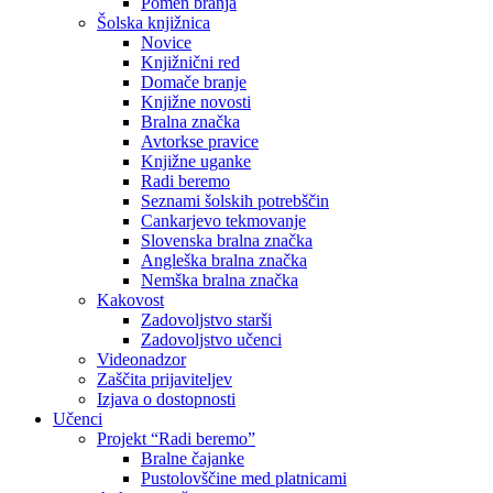
Pomen branja
Šolska knjižnica
Novice
Knjižnični red
Domače branje
Knjižne novosti
Bralna značka
Avtorkse pravice
Knjižne uganke
Radi beremo
Seznami šolskih potrebščin
Cankarjevo tekmovanje
Slovenska bralna značka
Angleška bralna značka
Nemška bralna značka
Kakovost
Zadovoljstvo starši
Zadovoljstvo učenci
Videonadzor
Zaščita prijaviteljev
Izjava o dostopnosti
Učenci
Projekt “Radi beremo”
Bralne čajanke
Pustolovščine med platnicami