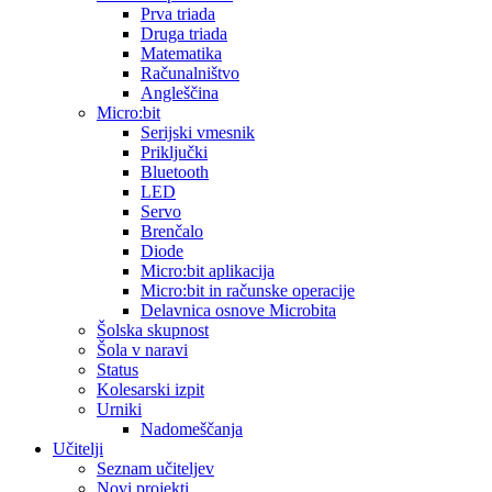
Prva triada
Druga triada
Matematika
Računalništvo
Angleščina
Micro:bit
Serijski vmesnik
Priključki
Bluetooth
LED
Servo
Brenčalo
Diode
Micro:bit aplikacija
Micro:bit in računske operacije
Delavnica osnove Microbita
Šolska skupnost
Šola v naravi
Status
Kolesarski izpit
Urniki
Nadomeščanja
Učitelji
Seznam učiteljev
Novi projekti