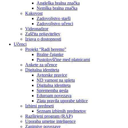
Angleška bralna značka
Nemška bralna značka
Kakovost
Zadovoljstvo starši
Zadovoljstvo učenci
Videonadzor
Zaščita prijaviteljev
Izjava o dostopnosti
Učenci
Projekt “Radi beremo”
Bralne čajanke
Pustolovščine med platnicami
Ankete za učence
Digitalna identiteta
Avtorske pravice
ND varnost na spletu
Digitalna identiteta
Sprememba gesla
Eduroam povezava
Zlata pravila uporabe tablice
Izbirni predmeti
Seznam izbirnih predmetov
Razširjeni program (RAP)
Uporaba umetne inteligence
Zanimive povezave