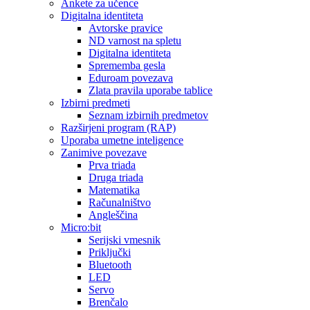
Ankete za učence
Digitalna identiteta
Avtorske pravice
ND varnost na spletu
Digitalna identiteta
Sprememba gesla
Eduroam povezava
Zlata pravila uporabe tablice
Izbirni predmeti
Seznam izbirnih predmetov
Razširjeni program (RAP)
Uporaba umetne inteligence
Zanimive povezave
Prva triada
Druga triada
Matematika
Računalništvo
Angleščina
Micro:bit
Serijski vmesnik
Priključki
Bluetooth
LED
Servo
Brenčalo