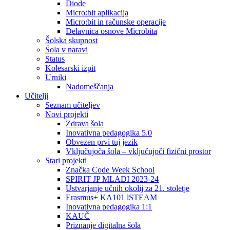
Diode
Micro:bit aplikacija
Micro:bit in računske operacije
Delavnica osnove Microbita
Šolska skupnost
Šola v naravi
Status
Kolesarski izpit
Urniki
Nadomeščanja
Učitelji
Seznam učiteljev
Novi projekti
Zdrava šola
Inovativna pedagogika 5.0
Obvezen prvi tuj jezik
Vključujoča šola – vključujoči fizični prostor
Stari projekti
Značka Code Week School
SPIRIT JP MLADI 2023-24
Ustvarjanje učnih okolij za 21. stoletje
Erasmus+ KA101 lSTEAM
Inovativna pedagogika 1:1
KAUČ
Priznanje digitalna šola