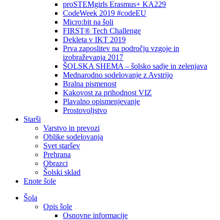
proSTEMgirls Erasmus+ KA229
CodeWeek 2019 #codeEU
Micro:bit na šoli
FIRST® Tech Challenge
Dekleta v IKT 2019
Prva zaposlitev na področju vzgoje in
izobraževanja 2017
ŠOLSKA SHEMA – šolsko sadje in zelenjava
Mednarodno sodelovanje z Avstrijo
Bralna pismenost
Kakovost za prihodnost VIZ
Plavalno opismenjevanje
Prostovoljstvo
Starši
Varstvo in prevozi
Oblike sodelovanja
Svet staršev
Prehrana
Obrazci
Šolski sklad
Enote šole
Šola
Opis šole
Osnovne informacije