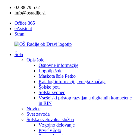
02 88 79 572
info@osradlje.si
Office 365
eAsistent
Stran
Šola
Opis šole
Osnovne informacije
Logotip šole
Maskota šole Petko
Katalog informacij javnega značaja
Šolske poti
Šolski zvonec
Vsešolski pristop razvijanja digitalnih kompetenc
in RIN
Novice
Svet zavoda
Šolska svetovalna služba
Vzgojno delovanje
Prvič v šolo