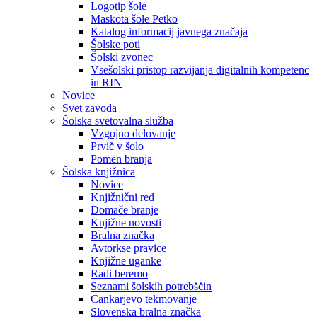
Logotip šole
Maskota šole Petko
Katalog informacij javnega značaja
Šolske poti
Šolski zvonec
Vsešolski pristop razvijanja digitalnih kompetenc
in RIN
Novice
Svet zavoda
Šolska svetovalna služba
Vzgojno delovanje
Prvič v šolo
Pomen branja
Šolska knjižnica
Novice
Knjižnični red
Domače branje
Knjižne novosti
Bralna značka
Avtorkse pravice
Knjižne uganke
Radi beremo
Seznami šolskih potrebščin
Cankarjevo tekmovanje
Slovenska bralna značka