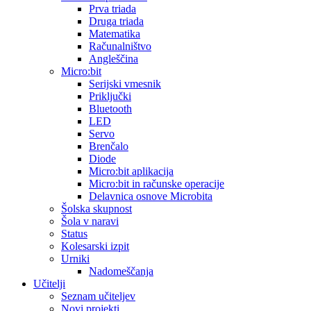
Prva triada
Druga triada
Matematika
Računalništvo
Angleščina
Micro:bit
Serijski vmesnik
Priključki
Bluetooth
LED
Servo
Brenčalo
Diode
Micro:bit aplikacija
Micro:bit in računske operacije
Delavnica osnove Microbita
Šolska skupnost
Šola v naravi
Status
Kolesarski izpit
Urniki
Nadomeščanja
Učitelji
Seznam učiteljev
Novi projekti