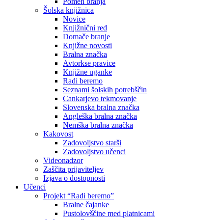
Pomen branja
Šolska knjižnica
Novice
Knjižnični red
Domače branje
Knjižne novosti
Bralna značka
Avtorkse pravice
Knjižne uganke
Radi beremo
Seznami šolskih potrebščin
Cankarjevo tekmovanje
Slovenska bralna značka
Angleška bralna značka
Nemška bralna značka
Kakovost
Zadovoljstvo starši
Zadovoljstvo učenci
Videonadzor
Zaščita prijaviteljev
Izjava o dostopnosti
Učenci
Projekt “Radi beremo”
Bralne čajanke
Pustolovščine med platnicami