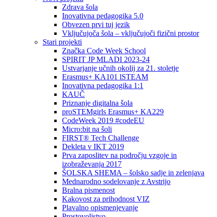
Zdrava šola
Inovativna pedagogika 5.0
Obvezen prvi tuj jezik
Vključujoča šola – vključujoči fizični prostor
Stari projekti
Značka Code Week School
SPIRIT JP MLADI 2023-24
Ustvarjanje učnih okolij za 21. stoletje
Erasmus+ KA101 lSTEAM
Inovativna pedagogika 1:1
KAUČ
Priznanje digitalna šola
proSTEMgirls Erasmus+ KA229
CodeWeek 2019 #codeEU
Micro:bit na šoli
FIRST® Tech Challenge
Dekleta v IKT 2019
Prva zaposlitev na področju vzgoje in
izobraževanja 2017
ŠOLSKA SHEMA – šolsko sadje in zelenjava
Mednarodno sodelovanje z Avstrijo
Bralna pismenost
Kakovost za prihodnost VIZ
Plavalno opismenjevanje
Prostovoljstvo