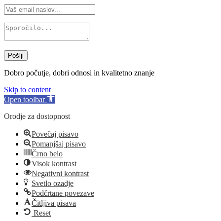
Pošlji
Dobro počutje, dobri odnosi in kvalitetno znanje
Skip to content
Open toolbar
Orodje za dostopnost
Povečaj pisavo
Pomanjšaj pisavo
Črno belo
Visok kontrast
Negativni kontrast
Svetlo ozadje
Podčrtane povezave
Čitljiva pisava
Reset