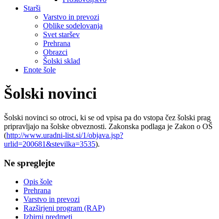
Starši
Varstvo in prevozi
Oblike sodelovanja
Svet staršev
Prehrana
Obrazci
Šolski sklad
Enote šole
Šolski novinci
Šolski novinci so otroci, ki se od vpisa pa do vstopa čez šolski prag
pripravljajo na šolske obveznosti. Zakonska podlaga je Zakon o OŠ
(
http://www.uradni-list.si/1/objava.jsp?
urlid=200681&stevilka=3535
).
Ne spreglejte
Opis šole
Prehrana
Varstvo in prevozi
Razširjeni program (RAP)
Izbirni predmeti