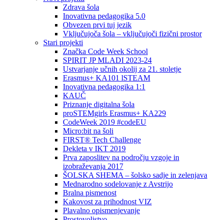
Zdrava šola
Inovativna pedagogika 5.0
Obvezen prvi tuj jezik
Vključujoča šola – vključujoči fizični prostor
Stari projekti
Značka Code Week School
SPIRIT JP MLADI 2023-24
Ustvarjanje učnih okolij za 21. stoletje
Erasmus+ KA101 lSTEAM
Inovativna pedagogika 1:1
KAUČ
Priznanje digitalna šola
proSTEMgirls Erasmus+ KA229
CodeWeek 2019 #codeEU
Micro:bit na šoli
FIRST® Tech Challenge
Dekleta v IKT 2019
Prva zaposlitev na področju vzgoje in
izobraževanja 2017
ŠOLSKA SHEMA – šolsko sadje in zelenjava
Mednarodno sodelovanje z Avstrijo
Bralna pismenost
Kakovost za prihodnost VIZ
Plavalno opismenjevanje
Prostovoljstvo