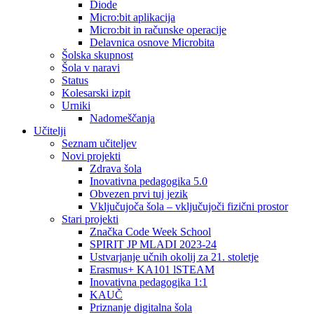
Diode
Micro:bit aplikacija
Micro:bit in računske operacije
Delavnica osnove Microbita
Šolska skupnost
Šola v naravi
Status
Kolesarski izpit
Urniki
Nadomeščanja
Učitelji
Seznam učiteljev
Novi projekti
Zdrava šola
Inovativna pedagogika 5.0
Obvezen prvi tuj jezik
Vključujoča šola – vključujoči fizični prostor
Stari projekti
Značka Code Week School
SPIRIT JP MLADI 2023-24
Ustvarjanje učnih okolij za 21. stoletje
Erasmus+ KA101 lSTEAM
Inovativna pedagogika 1:1
KAUČ
Priznanje digitalna šola