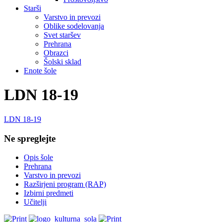
Starši
Varstvo in prevozi
Oblike sodelovanja
Svet staršev
Prehrana
Obrazci
Šolski sklad
Enote šole
LDN 18-19
LDN 18-19
Ne spreglejte
Opis šole
Prehrana
Varstvo in prevozi
Razširjeni program (RAP)
Izbirni predmeti
Učitelji