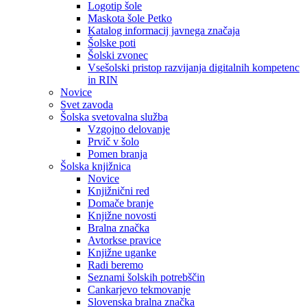
Logotip šole
Maskota šole Petko
Katalog informacij javnega značaja
Šolske poti
Šolski zvonec
Vsešolski pristop razvijanja digitalnih kompetenc
in RIN
Novice
Svet zavoda
Šolska svetovalna služba
Vzgojno delovanje
Prvič v šolo
Pomen branja
Šolska knjižnica
Novice
Knjižnični red
Domače branje
Knjižne novosti
Bralna značka
Avtorkse pravice
Knjižne uganke
Radi beremo
Seznami šolskih potrebščin
Cankarjevo tekmovanje
Slovenska bralna značka