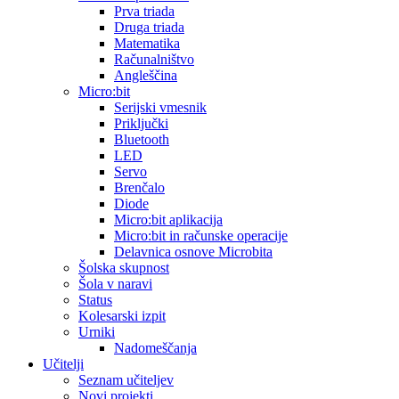
Prva triada
Druga triada
Matematika
Računalništvo
Angleščina
Micro:bit
Serijski vmesnik
Priključki
Bluetooth
LED
Servo
Brenčalo
Diode
Micro:bit aplikacija
Micro:bit in računske operacije
Delavnica osnove Microbita
Šolska skupnost
Šola v naravi
Status
Kolesarski izpit
Urniki
Nadomeščanja
Učitelji
Seznam učiteljev
Novi projekti