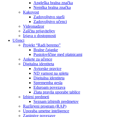
Angleška bralna značka
Nemška bralna značka
Kakovost
Zadovoljstvo starši
Zadovoljstvo učenci
Videonadzor
Zaščita prijaviteljev
Izjava o dostopnosti
Učenci
Projekt “Radi beremo”
Bralne čajanke
Pustolovščine med platnicami
Ankete za učence
Digitalna identiteta
Avtorske pravice
ND varnost na spletu
Digitalna identiteta
Sprememba gesla
Eduroam povezava
Zlata pravila uporabe tablice
Izbirni predmeti
Seznam izbirnih predmetov
Razširjeni program (RAP)
Uporaba umetne inteligence
Zanimive povezave