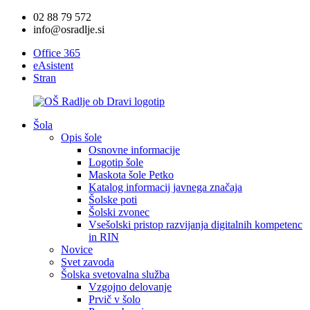
02 88 79 572
info@osradlje.si
Office 365
eAsistent
Stran
Šola
Opis šole
Osnovne informacije
Logotip šole
Maskota šole Petko
Katalog informacij javnega značaja
Šolske poti
Šolski zvonec
Vsešolski pristop razvijanja digitalnih kompetenc
in RIN
Novice
Svet zavoda
Šolska svetovalna služba
Vzgojno delovanje
Prvič v šolo