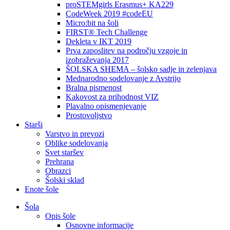
proSTEMgirls Erasmus+ KA229
CodeWeek 2019 #codeEU
Micro:bit na šoli
FIRST® Tech Challenge
Dekleta v IKT 2019
Prva zaposlitev na področju vzgoje in
izobraževanja 2017
ŠOLSKA SHEMA – šolsko sadje in zelenjava
Mednarodno sodelovanje z Avstrijo
Bralna pismenost
Kakovost za prihodnost VIZ
Plavalno opismenjevanje
Prostovoljstvo
Starši
Varstvo in prevozi
Oblike sodelovanja
Svet staršev
Prehrana
Obrazci
Šolski sklad
Enote šole
Šola
Opis šole
Osnovne informacije