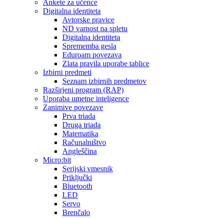
Ankete za učence
Digitalna identiteta
Avtorske pravice
ND varnost na spletu
Digitalna identiteta
Sprememba gesla
Eduroam povezava
Zlata pravila uporabe tablice
Izbirni predmeti
Seznam izbirnih predmetov
Razširjeni program (RAP)
Uporaba umetne inteligence
Zanimive povezave
Prva triada
Druga triada
Matematika
Računalništvo
Angleščina
Micro:bit
Serijski vmesnik
Priključki
Bluetooth
LED
Servo
Brenčalo