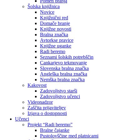
Pomen branja
Šolska knjižnica
Novice
Knjižnični red
Domače branje
Knjižne novosti
Bralna značka
Avtorkse pravice
Knjižne uganke
Radi beremo
Seznami šolskih potrebščin
Cankarjevo tekmovanje
Slovenska bralna značka
Angleška bralna značka
Nemška bralna značka
Kakovost
Zadovoljstvo starši
Zadovoljstvo učenci
Videonadzor
Zaščita prijaviteljev
Izjava o dostopnosti
Učenci
Projekt “Radi beremo”
Bralne čajanke
Pustolovščine med platnicami