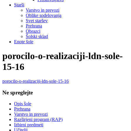
Starši
Varstvo in prevozi
Oblike sodelovanja
Svet staršev
Prehrana
Obrazci
Šolski sklad
Enote šole
porocilo-o-realizaciji-ldn-sole-
15-16
porocilo-o-realizaciji-ldn-sole-15-16
Ne spreglejte
Opis šole
Prehrana
Varstvo in prevozi
Razširjeni program (RAP)
Izbirni predmeti
Učitelji