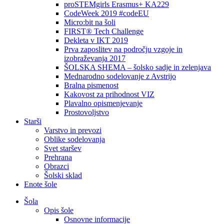
proSTEMgirls Erasmus+ KA229
CodeWeek 2019 #codeEU
Micro:bit na šoli
FIRST® Tech Challenge
Dekleta v IKT 2019
Prva zaposlitev na področju vzgoje in
izobraževanja 2017
ŠOLSKA SHEMA – šolsko sadje in zelenjava
Mednarodno sodelovanje z Avstrijo
Bralna pismenost
Kakovost za prihodnost VIZ
Plavalno opismenjevanje
Prostovoljstvo
Starši
Varstvo in prevozi
Oblike sodelovanja
Svet staršev
Prehrana
Obrazci
Šolski sklad
Enote šole
Šola
Opis šole
Osnovne informacije