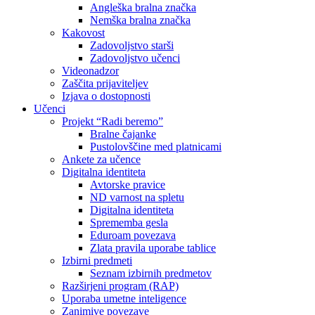
Angleška bralna značka
Nemška bralna značka
Kakovost
Zadovoljstvo starši
Zadovoljstvo učenci
Videonadzor
Zaščita prijaviteljev
Izjava o dostopnosti
Učenci
Projekt “Radi beremo”
Bralne čajanke
Pustolovščine med platnicami
Ankete za učence
Digitalna identiteta
Avtorske pravice
ND varnost na spletu
Digitalna identiteta
Sprememba gesla
Eduroam povezava
Zlata pravila uporabe tablice
Izbirni predmeti
Seznam izbirnih predmetov
Razširjeni program (RAP)
Uporaba umetne inteligence
Zanimive povezave