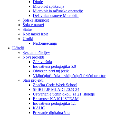
Diode
Micro:bit aplikacija
Micro:bit in računske operacije
Delavnica osnove Microbita
Šolska skupnost
Šola v naravi
Status
Kolesarski izpit
Urniki
Nadomeščanja
Učitelji
Seznam učiteljev
Novi projekti
Zdrava šola
Inovativna pedagogika 5.0
Obvezen prvi tuj jezik
Vključujoča šola – vključujoči fizični prostor
Stari projekti
Značka Code Week School
SPIRIT JP MLADI 2023-24
Ustvarjanje učnih okolij za 21. stoletje
Erasmus+ KA101 lSTEAM
Inovativna pedagogika 1:1
KAUČ
Priznanje digitalna šola