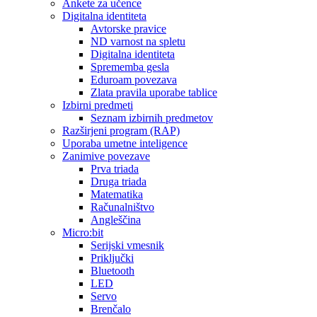
Ankete za učence
Digitalna identiteta
Avtorske pravice
ND varnost na spletu
Digitalna identiteta
Sprememba gesla
Eduroam povezava
Zlata pravila uporabe tablice
Izbirni predmeti
Seznam izbirnih predmetov
Razširjeni program (RAP)
Uporaba umetne inteligence
Zanimive povezave
Prva triada
Druga triada
Matematika
Računalništvo
Angleščina
Micro:bit
Serijski vmesnik
Priključki
Bluetooth
LED
Servo
Brenčalo