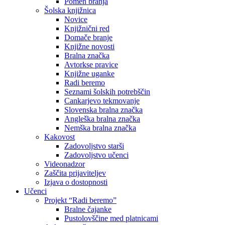
Pomen branja
Šolska knjižnica
Novice
Knjižnični red
Domače branje
Knjižne novosti
Bralna značka
Avtorkse pravice
Knjižne uganke
Radi beremo
Seznami šolskih potrebščin
Cankarjevo tekmovanje
Slovenska bralna značka
Angleška bralna značka
Nemška bralna značka
Kakovost
Zadovoljstvo starši
Zadovoljstvo učenci
Videonadzor
Zaščita prijaviteljev
Izjava o dostopnosti
Učenci
Projekt “Radi beremo”
Bralne čajanke
Pustolovščine med platnicami