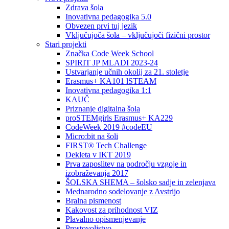
Zdrava šola
Inovativna pedagogika 5.0
Obvezen prvi tuj jezik
Vključujoča šola – vključujoči fizični prostor
Stari projekti
Značka Code Week School
SPIRIT JP MLADI 2023-24
Ustvarjanje učnih okolij za 21. stoletje
Erasmus+ KA101 lSTEAM
Inovativna pedagogika 1:1
KAUČ
Priznanje digitalna šola
proSTEMgirls Erasmus+ KA229
CodeWeek 2019 #codeEU
Micro:bit na šoli
FIRST® Tech Challenge
Dekleta v IKT 2019
Prva zaposlitev na področju vzgoje in
izobraževanja 2017
ŠOLSKA SHEMA – šolsko sadje in zelenjava
Mednarodno sodelovanje z Avstrijo
Bralna pismenost
Kakovost za prihodnost VIZ
Plavalno opismenjevanje
Prostovoljstvo