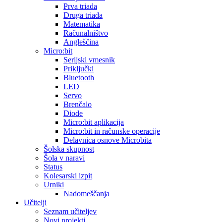
Prva triada
Druga triada
Matematika
Računalništvo
Angleščina
Micro:bit
Serijski vmesnik
Priključki
Bluetooth
LED
Servo
Brenčalo
Diode
Micro:bit aplikacija
Micro:bit in računske operacije
Delavnica osnove Microbita
Šolska skupnost
Šola v naravi
Status
Kolesarski izpit
Urniki
Nadomeščanja
Učitelji
Seznam učiteljev
Novi projekti