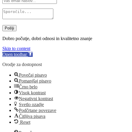
Pošlji
Dobro počutje, dobri odnosi in kvalitetno znanje
Skip to content
Open toolbar
Orodje za dostopnost
Povečaj pisavo
Pomanjšaj pisavo
Črno belo
Visok kontrast
Negativni kontrast
Svetlo ozadje
Podčrtane povezave
Čitljiva pisava
Reset