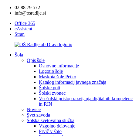
02 88 79 572
info@osradlje.si
Office 365
eAsistent
Stran
Šola
Opis šole
Osnovne informacije
Logotip šole
Maskota šole Petko
Katalog informacij javnega značaja
Šolske poti
Šolski zvonec
Vsešolski pristop razvijanja digitalnih kompetenc
in RIN
Novice
Svet zavoda
Šolska svetovalna služba
Vzgojno delovanje
Prvič v šolo