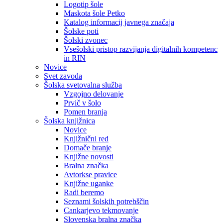
Logotip šole
Maskota šole Petko
Katalog informacij javnega značaja
Šolske poti
Šolski zvonec
Vsešolski pristop razvijanja digitalnih kompetenc
in RIN
Novice
Svet zavoda
Šolska svetovalna služba
Vzgojno delovanje
Prvič v šolo
Pomen branja
Šolska knjižnica
Novice
Knjižnični red
Domače branje
Knjižne novosti
Bralna značka
Avtorkse pravice
Knjižne uganke
Radi beremo
Seznami šolskih potrebščin
Cankarjevo tekmovanje
Slovenska bralna značka