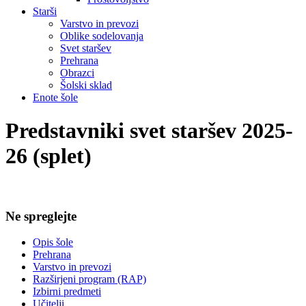
Starši
Varstvo in prevozi
Oblike sodelovanja
Svet staršev
Prehrana
Obrazci
Šolski sklad
Enote šole
Predstavniki svet staršev 2025-
26 (splet)
Ne spreglejte
Opis šole
Prehrana
Varstvo in prevozi
Razširjeni program (RAP)
Izbirni predmeti
Učitelji