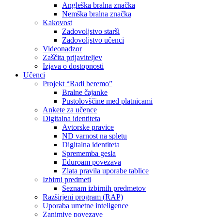
Angleška bralna značka
Nemška bralna značka
Kakovost
Zadovoljstvo starši
Zadovoljstvo učenci
Videonadzor
Zaščita prijaviteljev
Izjava o dostopnosti
Učenci
Projekt “Radi beremo”
Bralne čajanke
Pustolovščine med platnicami
Ankete za učence
Digitalna identiteta
Avtorske pravice
ND varnost na spletu
Digitalna identiteta
Sprememba gesla
Eduroam povezava
Zlata pravila uporabe tablice
Izbirni predmeti
Seznam izbirnih predmetov
Razširjeni program (RAP)
Uporaba umetne inteligence
Zanimive povezave