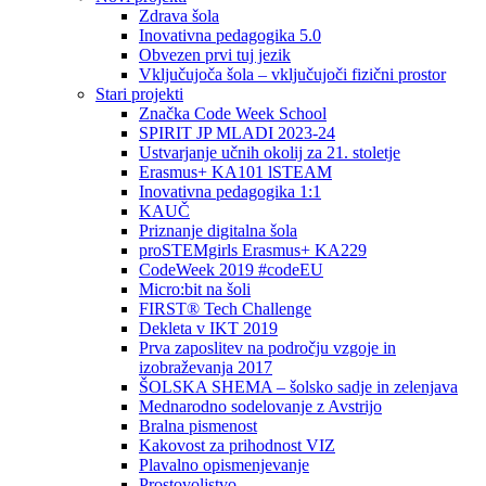
Zdrava šola
Inovativna pedagogika 5.0
Obvezen prvi tuj jezik
Vključujoča šola – vključujoči fizični prostor
Stari projekti
Značka Code Week School
SPIRIT JP MLADI 2023-24
Ustvarjanje učnih okolij za 21. stoletje
Erasmus+ KA101 lSTEAM
Inovativna pedagogika 1:1
KAUČ
Priznanje digitalna šola
proSTEMgirls Erasmus+ KA229
CodeWeek 2019 #codeEU
Micro:bit na šoli
FIRST® Tech Challenge
Dekleta v IKT 2019
Prva zaposlitev na področju vzgoje in
izobraževanja 2017
ŠOLSKA SHEMA – šolsko sadje in zelenjava
Mednarodno sodelovanje z Avstrijo
Bralna pismenost
Kakovost za prihodnost VIZ
Plavalno opismenjevanje
Prostovoljstvo