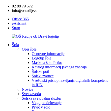
02 88 79 572
info@osradlje.si
Office 365
eAsistent
Stran
Šola
Opis šole
Osnovne informacije
Logotip šole
Maskota šole Petko
Katalog informacij javnega značaja
Šolske poti
Šolski zvonec
Vsešolski pristop razvijanja digitalnih kompetenc
in RIN
Novice
Svet zavoda
Šolska svetovalna služba
Vzgojno delovanje
Prvič v šolo