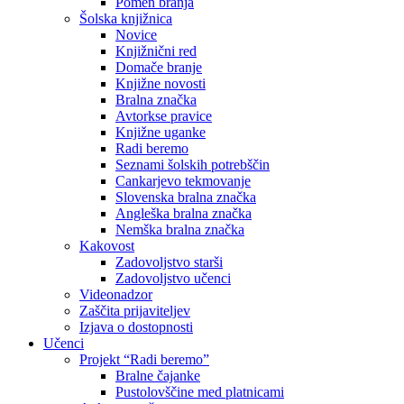
Pomen branja
Šolska knjižnica
Novice
Knjižnični red
Domače branje
Knjižne novosti
Bralna značka
Avtorkse pravice
Knjižne uganke
Radi beremo
Seznami šolskih potrebščin
Cankarjevo tekmovanje
Slovenska bralna značka
Angleška bralna značka
Nemška bralna značka
Kakovost
Zadovoljstvo starši
Zadovoljstvo učenci
Videonadzor
Zaščita prijaviteljev
Izjava o dostopnosti
Učenci
Projekt “Radi beremo”
Bralne čajanke
Pustolovščine med platnicami