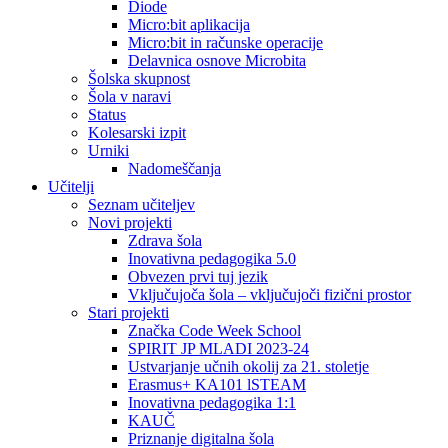
Diode
Micro:bit aplikacija
Micro:bit in računske operacije
Delavnica osnove Microbita
Šolska skupnost
Šola v naravi
Status
Kolesarski izpit
Urniki
Nadomeščanja
Učitelji
Seznam učiteljev
Novi projekti
Zdrava šola
Inovativna pedagogika 5.0
Obvezen prvi tuj jezik
Vključujoča šola – vključujoči fizični prostor
Stari projekti
Značka Code Week School
SPIRIT JP MLADI 2023-24
Ustvarjanje učnih okolij za 21. stoletje
Erasmus+ KA101 lSTEAM
Inovativna pedagogika 1:1
KAUČ
Priznanje digitalna šola