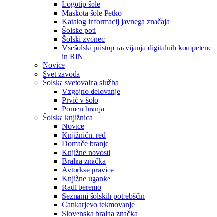
Logotip šole
Maskota šole Petko
Katalog informacij javnega značaja
Šolske poti
Šolski zvonec
Vsešolski pristop razvijanja digitalnih kompetenc
in RIN
Novice
Svet zavoda
Šolska svetovalna služba
Vzgojno delovanje
Prvič v šolo
Pomen branja
Šolska knjižnica
Novice
Knjižnični red
Domače branje
Knjižne novosti
Bralna značka
Avtorkse pravice
Knjižne uganke
Radi beremo
Seznami šolskih potrebščin
Cankarjevo tekmovanje
Slovenska bralna značka