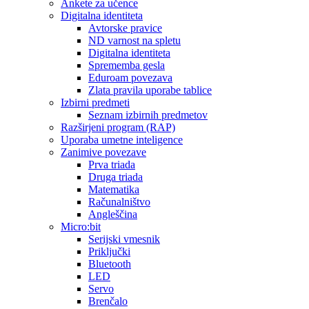
Ankete za učence
Digitalna identiteta
Avtorske pravice
ND varnost na spletu
Digitalna identiteta
Sprememba gesla
Eduroam povezava
Zlata pravila uporabe tablice
Izbirni predmeti
Seznam izbirnih predmetov
Razširjeni program (RAP)
Uporaba umetne inteligence
Zanimive povezave
Prva triada
Druga triada
Matematika
Računalništvo
Angleščina
Micro:bit
Serijski vmesnik
Priključki
Bluetooth
LED
Servo
Brenčalo