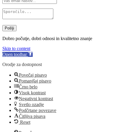
Pošlji
Dobro počutje, dobri odnosi in kvalitetno znanje
Skip to content
Open toolbar
Orodje za dostopnost
Povečaj pisavo
Pomanjšaj pisavo
Črno belo
Visok kontrast
Negativni kontrast
Svetlo ozadje
Podčrtane povezave
Čitljiva pisava
Reset