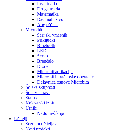
Prva triada
Druga triada
Matematika
Računalništvo
Angleščina
Micro:bit
Serijski vmesnik
Priključki
Bluetooth
LED
Servo
Brenčalo
Diode
Micro:bit aplikacija
Micro:bit in računske operacije
Delavnica osnove Microbita
Šolska skupnost
Šola v naravi
Status
Kolesarski izpit
Urniki
Nadomeščanja
Učitelji
Seznam učiteljev
Novi projekti