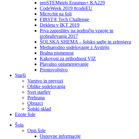
proSTEMgirls Erasmus+ KA229
CodeWeek 2019 #codeEU
Micro:bit na šoli
FIRST® Tech Challenge
Dekleta v IKT 2019
Prva zaposlitev na področju vzgoje in
izobraževanja 2017
ŠOLSKA SHEMA – šolsko sadje in zelenjava
Mednarodno sodelovanje z Avstrijo
Bralna pismenost
Kakovost za prihodnost VIZ
Plavalno opismenjevanje
Prostovoljstvo
Starši
Varstvo in prevozi
Oblike sodelovanja
Svet staršev
Prehrana
Obrazci
Šolski sklad
Enote šole
Šola
Opis šole
Osnovne informacije