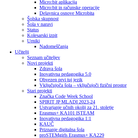
Micro:bit aplikacija
Micro:bit in računske operacije
Delavnica osnove Microbita
Šolska skupnost
Šola v naravi
Status
Kolesarski izpit
Urniki
Nadomeščanja
Učitelji
Seznam učiteljev
Novi projekti
Zdrava šola
Inovativna pedagogika 5.0
Obvezen prvi tuj jezik
Vključujoča šola – vključujoči fizični prostor
Stari projekti
Značka Code Week School
SPIRIT JP MLADI 2023-24
Ustvarjanje učnih okolij za 21. stoletje
Erasmus+ KA101 lSTEAM
Inovativna pedagogika 1:1
KAUČ
Priznanje digitalna šola
proSTEMgirls Erasmus+ KA229