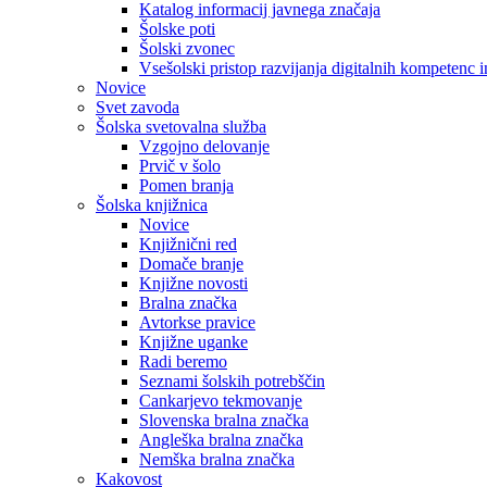
Katalog informacij javnega značaja
Šolske poti
Šolski zvonec
Vsešolski pristop razvijanja digitalnih kompetenc 
Novice
Svet zavoda
Šolska svetovalna služba
Vzgojno delovanje
Prvič v šolo
Pomen branja
Šolska knjižnica
Novice
Knjižnični red
Domače branje
Knjižne novosti
Bralna značka
Avtorkse pravice
Knjižne uganke
Radi beremo
Seznami šolskih potrebščin
Cankarjevo tekmovanje
Slovenska bralna značka
Angleška bralna značka
Nemška bralna značka
Kakovost