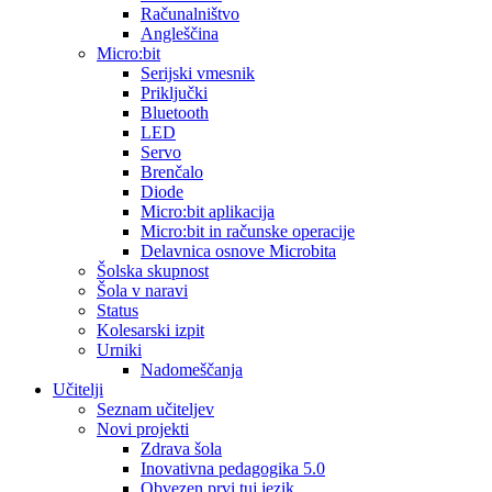
Računalništvo
Angleščina
Micro:bit
Serijski vmesnik
Priključki
Bluetooth
LED
Servo
Brenčalo
Diode
Micro:bit aplikacija
Micro:bit in računske operacije
Delavnica osnove Microbita
Šolska skupnost
Šola v naravi
Status
Kolesarski izpit
Urniki
Nadomeščanja
Učitelji
Seznam učiteljev
Novi projekti
Zdrava šola
Inovativna pedagogika 5.0
Obvezen prvi tuj jezik