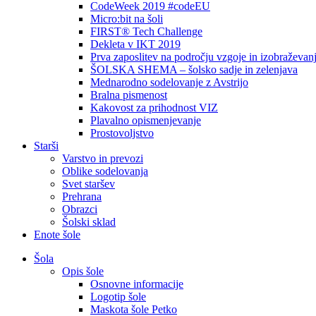
CodeWeek 2019 #codeEU
Micro:bit na šoli
FIRST® Tech Challenge
Dekleta v IKT 2019
Prva zaposlitev na področju vzgoje in izobraževan
ŠOLSKA SHEMA – šolsko sadje in zelenjava
Mednarodno sodelovanje z Avstrijo
Bralna pismenost
Kakovost za prihodnost VIZ
Plavalno opismenjevanje
Prostovoljstvo
Starši
Varstvo in prevozi
Oblike sodelovanja
Svet staršev
Prehrana
Obrazci
Šolski sklad
Enote šole
Šola
Opis šole
Osnovne informacije
Logotip šole
Maskota šole Petko