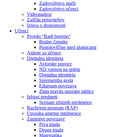
Zadovoljstvo starši
Zadovoljstvo učenci
Videonadzor
Zaščita prijaviteljev
Izjava o dostopnosti
Učenci
Projekt “Radi beremo”
Bralne čajanke
Pustolovščine med platnicami
Ankete za učence
Digitalna identiteta
Avtorske pravice
ND varnost na spletu
Digitalna identiteta
Sprememba gesla
Eduroam povezava
Zlata pravila uporabe tablice
Izbirni predmeti
Seznam izbirnih predmetov
Razširjeni program (RAP)
Uporaba umetne inteligence
Zanimive povezave
Prva triada
Druga triada
Matematika