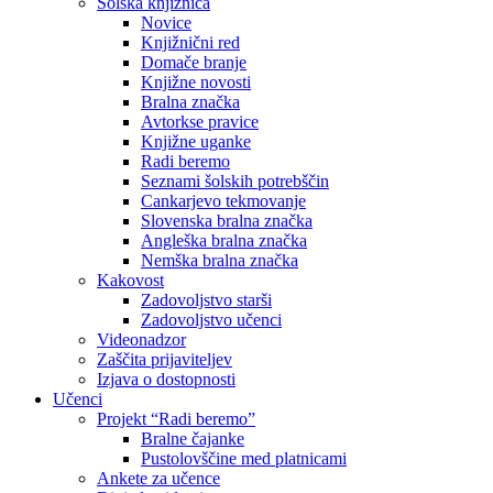
Šolska knjižnica
Novice
Knjižnični red
Domače branje
Knjižne novosti
Bralna značka
Avtorkse pravice
Knjižne uganke
Radi beremo
Seznami šolskih potrebščin
Cankarjevo tekmovanje
Slovenska bralna značka
Angleška bralna značka
Nemška bralna značka
Kakovost
Zadovoljstvo starši
Zadovoljstvo učenci
Videonadzor
Zaščita prijaviteljev
Izjava o dostopnosti
Učenci
Projekt “Radi beremo”
Bralne čajanke
Pustolovščine med platnicami
Ankete za učence