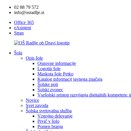
02 88 79 572
info@osradlje.si
Office 365
eAsistent
Stran
Šola
Opis šole
Osnovne informacije
Logotip šole
Maskota šole Petko
Katalog informacij javnega značaja
Šolske poti
Šolski zvonec
Vsešolski pristop razvijanja digitalnih kompetenc 
Novice
Svet zavoda
Šolska svetovalna služba
Vzgojno delovanje
Prvič v šolo
Pomen branja