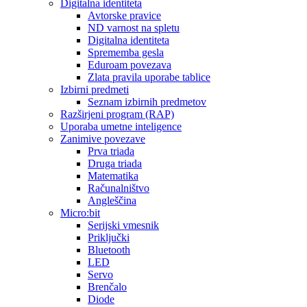
Digitalna identiteta
Avtorske pravice
ND varnost na spletu
Digitalna identiteta
Sprememba gesla
Eduroam povezava
Zlata pravila uporabe tablice
Izbirni predmeti
Seznam izbirnih predmetov
Razširjeni program (RAP)
Uporaba umetne inteligence
Zanimive povezave
Prva triada
Druga triada
Matematika
Računalništvo
Angleščina
Micro:bit
Serijski vmesnik
Priključki
Bluetooth
LED
Servo
Brenčalo
Diode