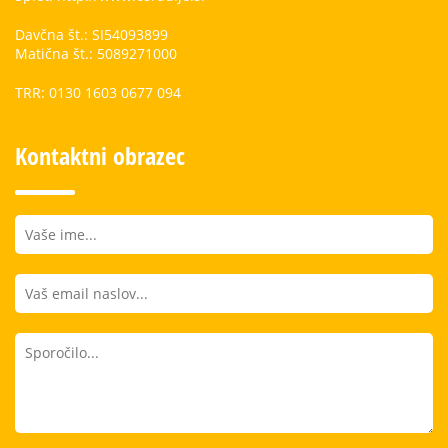
Davčna št.: SI54093899
Matična št.: 5089271000
TRR: 0130 1603 0677 094
Kontaktni obrazec