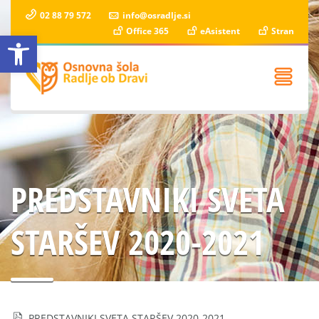
02 88 79 572
info@osradlje.si
Office 365
eAsistent
Stran
Open toolbar
PREDSTAVNIKI SVETA
STARŠEV 2020-2021
PREDSTAVNIKI SVETA STARŠEV 2020-2021