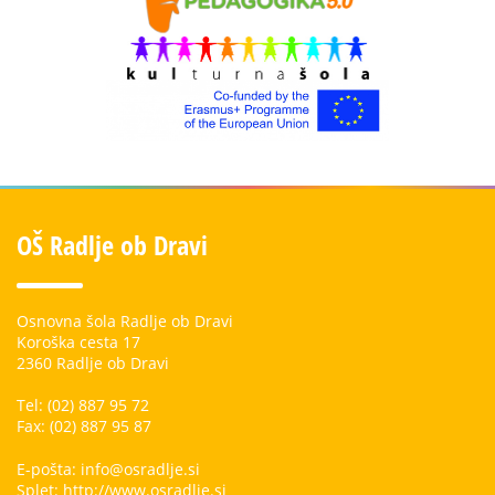
OŠ Radlje ob Dravi
Osnovna šola Radlje ob Dravi
Koroška cesta 17
2360 Radlje ob Dravi
Tel: (02) 887 95 72
Fax: (02) 887 95 87
E-pošta: info@osradlje.si
Splet: http://www.osradlje.si