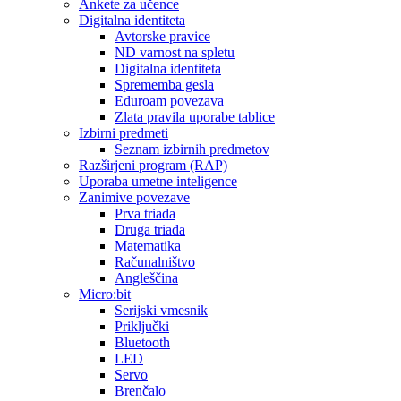
Ankete za učence
Digitalna identiteta
Avtorske pravice
ND varnost na spletu
Digitalna identiteta
Sprememba gesla
Eduroam povezava
Zlata pravila uporabe tablice
Izbirni predmeti
Seznam izbirnih predmetov
Razširjeni program (RAP)
Uporaba umetne inteligence
Zanimive povezave
Prva triada
Druga triada
Matematika
Računalništvo
Angleščina
Micro:bit
Serijski vmesnik
Priključki
Bluetooth
LED
Servo
Brenčalo