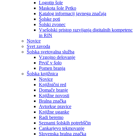
Logotip šole
Maskota šole Petko
Katalog informacij javnega značaja
Šolske poti
Šolski zvonec
Vsešolski pristop razvijanja digitalnih kompetenc
in RIN
Novice
Svet zavoda
Šolska svetovalna služba
Vzgojno delovanje
Prvič v šolo
Pomen branja
Šolska knjižnica
Novice
Knjižnični red
Domače branje
Knjižne novosti
Bralna značka
Avtorkse pravice
Knjižne uganke
Radi beremo
Seznami šolskih potrebščin
Cankarjevo tekmovanje
Slovenska bralna značka