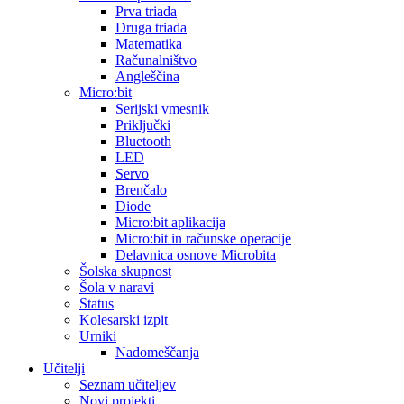
Prva triada
Druga triada
Matematika
Računalništvo
Angleščina
Micro:bit
Serijski vmesnik
Priključki
Bluetooth
LED
Servo
Brenčalo
Diode
Micro:bit aplikacija
Micro:bit in računske operacije
Delavnica osnove Microbita
Šolska skupnost
Šola v naravi
Status
Kolesarski izpit
Urniki
Nadomeščanja
Učitelji
Seznam učiteljev
Novi projekti