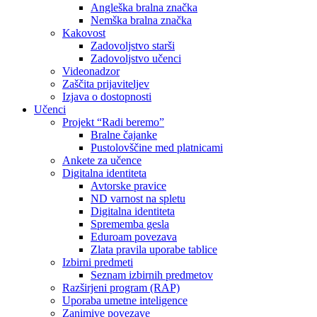
Angleška bralna značka
Nemška bralna značka
Kakovost
Zadovoljstvo starši
Zadovoljstvo učenci
Videonadzor
Zaščita prijaviteljev
Izjava o dostopnosti
Učenci
Projekt “Radi beremo”
Bralne čajanke
Pustolovščine med platnicami
Ankete za učence
Digitalna identiteta
Avtorske pravice
ND varnost na spletu
Digitalna identiteta
Sprememba gesla
Eduroam povezava
Zlata pravila uporabe tablice
Izbirni predmeti
Seznam izbirnih predmetov
Razširjeni program (RAP)
Uporaba umetne inteligence
Zanimive povezave