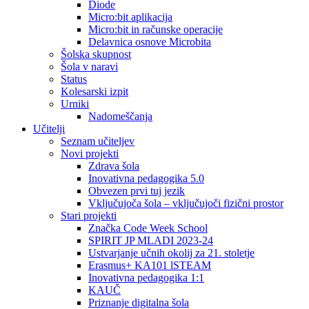
Diode
Micro:bit aplikacija
Micro:bit in računske operacije
Delavnica osnove Microbita
Šolska skupnost
Šola v naravi
Status
Kolesarski izpit
Urniki
Nadomeščanja
Učitelji
Seznam učiteljev
Novi projekti
Zdrava šola
Inovativna pedagogika 5.0
Obvezen prvi tuj jezik
Vključujoča šola – vključujoči fizični prostor
Stari projekti
Značka Code Week School
SPIRIT JP MLADI 2023-24
Ustvarjanje učnih okolij za 21. stoletje
Erasmus+ KA101 lSTEAM
Inovativna pedagogika 1:1
KAUČ
Priznanje digitalna šola