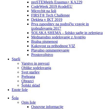
proSTEMgirls Erasmus+ KA229
CodeWeek 2019 #codeEU
Micro:bit na šoli
FIRST® Tech Challenge
Dekleta v IKT 2019
Prva zaposlitev na področju vzgoje in
izobraževanja 2017
ŠOLSKA SHEMA – šolsko sadje in zelenjava
Mednarodno sodelovanje z Avstrijo
Bralna pismenost
Kakovost za prihodnost VIZ
Plavalno opismenjevanje
Prostovoljstvo
Starši
Varstvo in prevozi
Oblike sodelovanja
Svet staršev
Prehrana
Obrazci
Šolski sklad
Enote šole
Šola
Opis šole
Osnovne informacije