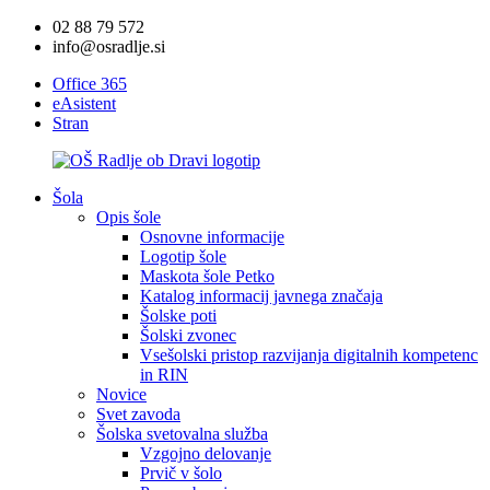
02 88 79 572
info@osradlje.si
Office 365
eAsistent
Stran
Šola
Opis šole
Osnovne informacije
Logotip šole
Maskota šole Petko
Katalog informacij javnega značaja
Šolske poti
Šolski zvonec
Vsešolski pristop razvijanja digitalnih kompetenc
in RIN
Novice
Svet zavoda
Šolska svetovalna služba
Vzgojno delovanje
Prvič v šolo