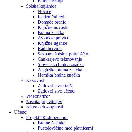
Pomen branja
Šolska knjižnica
Novice
Knjižnični red
Domače branje
Knjižne novosti
Bralna značka
Avtorkse pravice
Knjižne uganke
Radi beremo
Seznami šolskih potrebščin
Cankarjevo tekmovanje
Slovenska bralna značka
Angleška bralna značka
Nemška bralna značka
Kakovost
Zadovoljstvo starši
Zadovoljstvo učenci
Videonadzor
Zaščita prijaviteljev
Izjava o dostopnosti
Učenci
Projekt “Radi beremo”
Bralne čajanke
Pustolovščine med platnicami