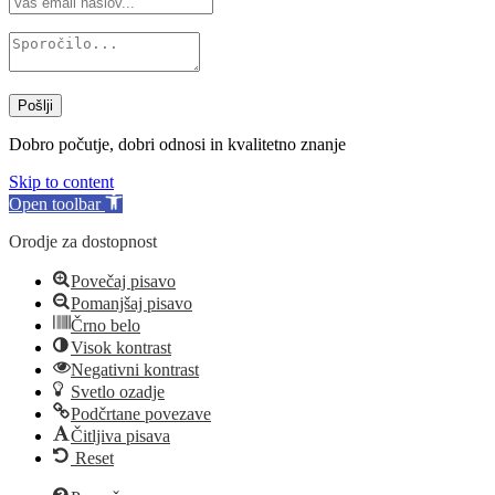
Pošlji
Dobro počutje, dobri odnosi in kvalitetno znanje
Skip to content
Open toolbar
Orodje za dostopnost
Povečaj pisavo
Pomanjšaj pisavo
Črno belo
Visok kontrast
Negativni kontrast
Svetlo ozadje
Podčrtane povezave
Čitljiva pisava
Reset