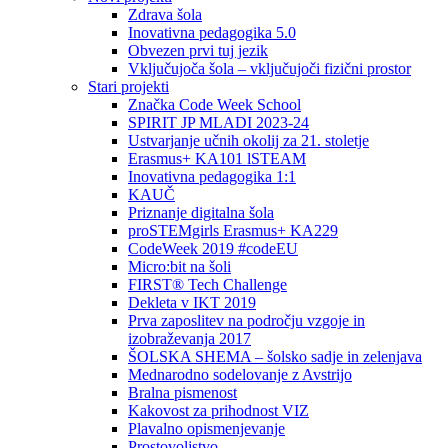
Zdrava šola
Inovativna pedagogika 5.0
Obvezen prvi tuj jezik
Vključujoča šola – vključujoči fizični prostor
Stari projekti
Značka Code Week School
SPIRIT JP MLADI 2023-24
Ustvarjanje učnih okolij za 21. stoletje
Erasmus+ KA101 lSTEAM
Inovativna pedagogika 1:1
KAUČ
Priznanje digitalna šola
proSTEMgirls Erasmus+ KA229
CodeWeek 2019 #codeEU
Micro:bit na šoli
FIRST® Tech Challenge
Dekleta v IKT 2019
Prva zaposlitev na področju vzgoje in
izobraževanja 2017
ŠOLSKA SHEMA – šolsko sadje in zelenjava
Mednarodno sodelovanje z Avstrijo
Bralna pismenost
Kakovost za prihodnost VIZ
Plavalno opismenjevanje
Prostovoljstvo