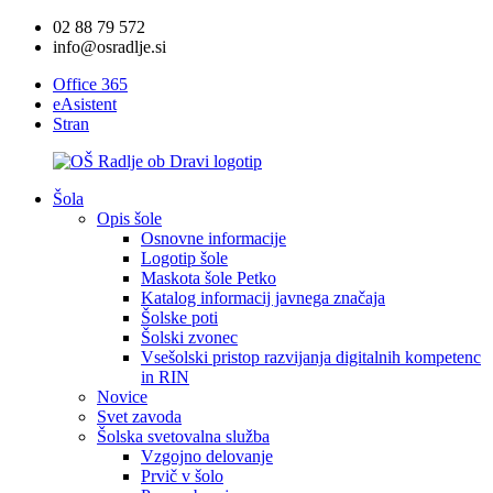
02 88 79 572
info@osradlje.si
Office 365
eAsistent
Stran
Šola
Opis šole
Osnovne informacije
Logotip šole
Maskota šole Petko
Katalog informacij javnega značaja
Šolske poti
Šolski zvonec
Vsešolski pristop razvijanja digitalnih kompetenc
in RIN
Novice
Svet zavoda
Šolska svetovalna služba
Vzgojno delovanje
Prvič v šolo