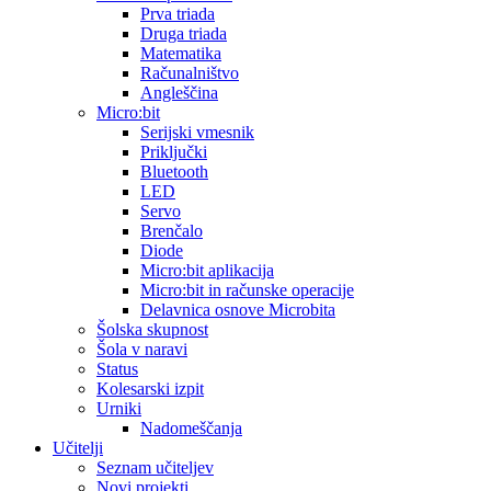
Prva triada
Druga triada
Matematika
Računalništvo
Angleščina
Micro:bit
Serijski vmesnik
Priključki
Bluetooth
LED
Servo
Brenčalo
Diode
Micro:bit aplikacija
Micro:bit in računske operacije
Delavnica osnove Microbita
Šolska skupnost
Šola v naravi
Status
Kolesarski izpit
Urniki
Nadomeščanja
Učitelji
Seznam učiteljev
Novi projekti