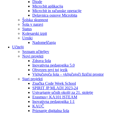
Diode
Micro:bit aplikacija
Micro:bit in računske operacije
Delavnica osnove Microbita
Šolska skupnost
Šola v naravi
Status
Kolesarski izpit
Urniki
Nadomeščanja
Učitelji
Seznam učiteljev
Novi projekti
Zdrava šola
Inovativna pedagogika 5.0
Obvezen prvi tuj jezik
Vključujoča šola – vključujoči fizični prostor
Stari projekti
Značka Code Week School
SPIRIT JP MLADI 2023-24
Ustvarjanje učnih okolij za 21. stoletje
Erasmus+ KA101 lSTEAM
Inovativna pedagogika 1:1
KAUČ
Priznanje digitalna šola