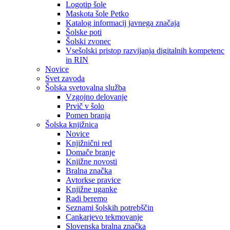
Logotip šole
Maskota šole Petko
Katalog informacij javnega značaja
Šolske poti
Šolski zvonec
Vsešolski pristop razvijanja digitalnih kompetenc
in RIN
Novice
Svet zavoda
Šolska svetovalna služba
Vzgojno delovanje
Prvič v šolo
Pomen branja
Šolska knjižnica
Novice
Knjižnični red
Domače branje
Knjižne novosti
Bralna značka
Avtorkse pravice
Knjižne uganke
Radi beremo
Seznami šolskih potrebščin
Cankarjevo tekmovanje
Slovenska bralna značka