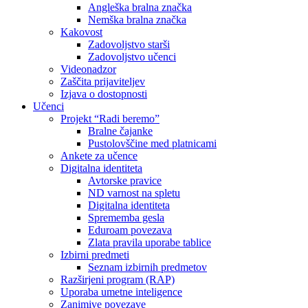
Angleška bralna značka
Nemška bralna značka
Kakovost
Zadovoljstvo starši
Zadovoljstvo učenci
Videonadzor
Zaščita prijaviteljev
Izjava o dostopnosti
Učenci
Projekt “Radi beremo”
Bralne čajanke
Pustolovščine med platnicami
Ankete za učence
Digitalna identiteta
Avtorske pravice
ND varnost na spletu
Digitalna identiteta
Sprememba gesla
Eduroam povezava
Zlata pravila uporabe tablice
Izbirni predmeti
Seznam izbirnih predmetov
Razširjeni program (RAP)
Uporaba umetne inteligence
Zanimive povezave