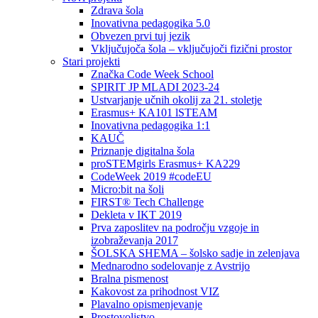
Zdrava šola
Inovativna pedagogika 5.0
Obvezen prvi tuj jezik
Vključujoča šola – vključujoči fizični prostor
Stari projekti
Značka Code Week School
SPIRIT JP MLADI 2023-24
Ustvarjanje učnih okolij za 21. stoletje
Erasmus+ KA101 lSTEAM
Inovativna pedagogika 1:1
KAUČ
Priznanje digitalna šola
proSTEMgirls Erasmus+ KA229
CodeWeek 2019 #codeEU
Micro:bit na šoli
FIRST® Tech Challenge
Dekleta v IKT 2019
Prva zaposlitev na področju vzgoje in
izobraževanja 2017
ŠOLSKA SHEMA – šolsko sadje in zelenjava
Mednarodno sodelovanje z Avstrijo
Bralna pismenost
Kakovost za prihodnost VIZ
Plavalno opismenjevanje
Prostovoljstvo