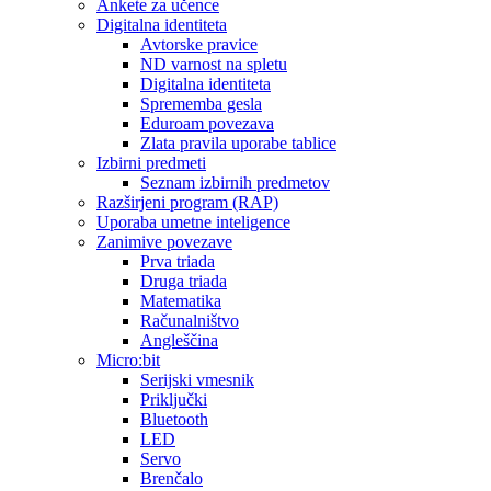
Ankete za učence
Digitalna identiteta
Avtorske pravice
ND varnost na spletu
Digitalna identiteta
Sprememba gesla
Eduroam povezava
Zlata pravila uporabe tablice
Izbirni predmeti
Seznam izbirnih predmetov
Razširjeni program (RAP)
Uporaba umetne inteligence
Zanimive povezave
Prva triada
Druga triada
Matematika
Računalništvo
Angleščina
Micro:bit
Serijski vmesnik
Priključki
Bluetooth
LED
Servo
Brenčalo