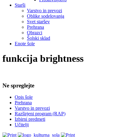
Starši
Varstvo in prevozi
Oblike sodelovanja
Svet staršev
Prehrana
Obrazci
Šolski sklad
Enote šole
funkcija brightness
Ne spreglejte
Opis šole
Prehrana
Varstvo in prevozi
Razširjeni program (RAP)
Izbirni predmeti
Učitelji