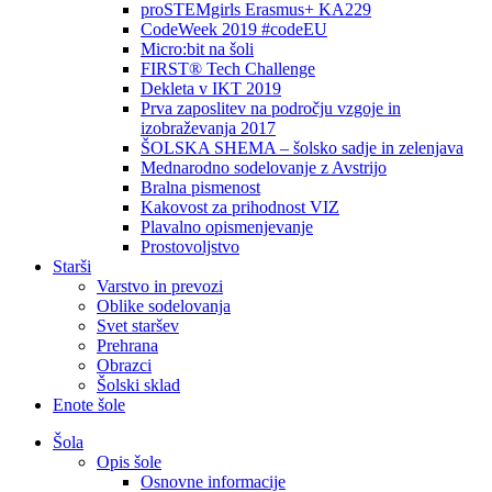
proSTEMgirls Erasmus+ KA229
CodeWeek 2019 #codeEU
Micro:bit na šoli
FIRST® Tech Challenge
Dekleta v IKT 2019
Prva zaposlitev na področju vzgoje in
izobraževanja 2017
ŠOLSKA SHEMA – šolsko sadje in zelenjava
Mednarodno sodelovanje z Avstrijo
Bralna pismenost
Kakovost za prihodnost VIZ
Plavalno opismenjevanje
Prostovoljstvo
Starši
Varstvo in prevozi
Oblike sodelovanja
Svet staršev
Prehrana
Obrazci
Šolski sklad
Enote šole
Šola
Opis šole
Osnovne informacije