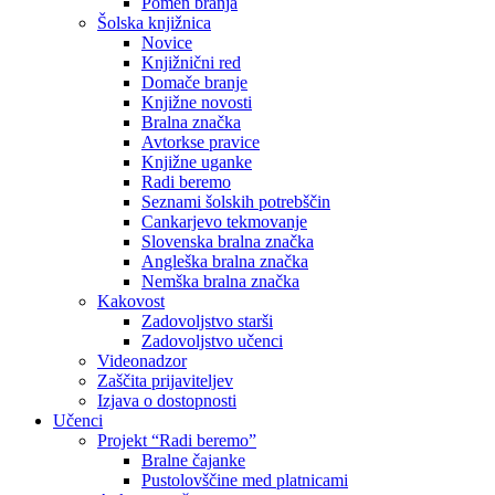
Pomen branja
Šolska knjižnica
Novice
Knjižnični red
Domače branje
Knjižne novosti
Bralna značka
Avtorkse pravice
Knjižne uganke
Radi beremo
Seznami šolskih potrebščin
Cankarjevo tekmovanje
Slovenska bralna značka
Angleška bralna značka
Nemška bralna značka
Kakovost
Zadovoljstvo starši
Zadovoljstvo učenci
Videonadzor
Zaščita prijaviteljev
Izjava o dostopnosti
Učenci
Projekt “Radi beremo”
Bralne čajanke
Pustolovščine med platnicami