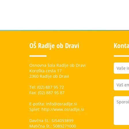
OŠ Radlje ob Dravi
Konta
Osnovna šola Radlje ob Dravi
Koroška cesta 17
2360 Radlje ob Dravi
Tel: (02) 887 95 72
Fax: (02) 887 95 87
E-pošta: info@osradlje.si
Splet: http://www.osradlje.si
Davčna št.: SI54093899
Matična št.: 5089271000