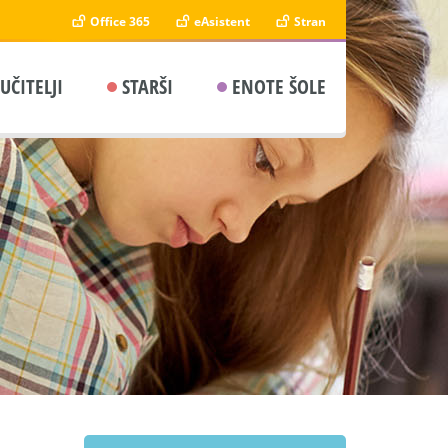
Office 365
eAsistent
Stran
UČITELJI
STARŠI
ENOTE ŠOLE