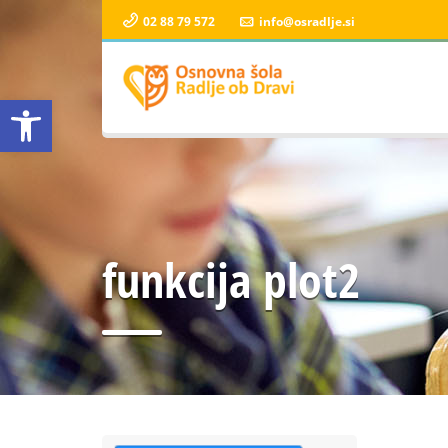
02 88 79 572
info@osradlje.si
Open toolbar
funkcija plot2