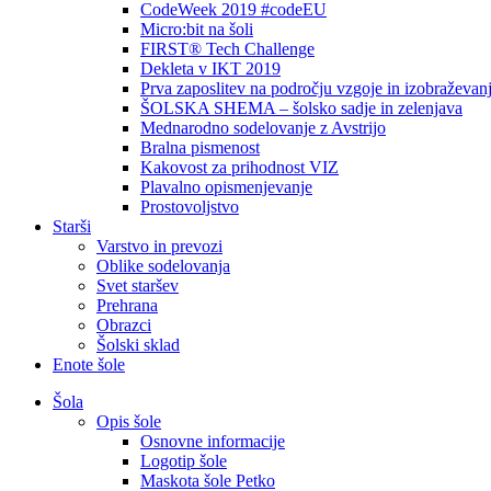
CodeWeek 2019 #codeEU
Micro:bit na šoli
FIRST® Tech Challenge
Dekleta v IKT 2019
Prva zaposlitev na področju vzgoje in izobraževan
ŠOLSKA SHEMA – šolsko sadje in zelenjava
Mednarodno sodelovanje z Avstrijo
Bralna pismenost
Kakovost za prihodnost VIZ
Plavalno opismenjevanje
Prostovoljstvo
Starši
Varstvo in prevozi
Oblike sodelovanja
Svet staršev
Prehrana
Obrazci
Šolski sklad
Enote šole
Šola
Opis šole
Osnovne informacije
Logotip šole
Maskota šole Petko