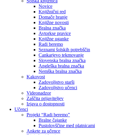
Šolska knjižnica
Novice
Knjižnični red
Domače branje
Knjižne novosti
Bralna značka
Avtorkse pravice
Knjižne uganke
Radi beremo
Seznami šolskih potrebščin
Cankarjevo tekmovanje
Slovenska bralna značka
Angleška bralna značka
Nemška bralna značka
Kakovost
Zadovoljstvo starši
Zadovoljstvo učenci
Videonadzor
Zaščita prijaviteljev
Izjava o dostopnosti
Učenci
Projekt “Radi beremo”
Bralne čajanke
Pustolovščine med platnicami
Ankete za učence