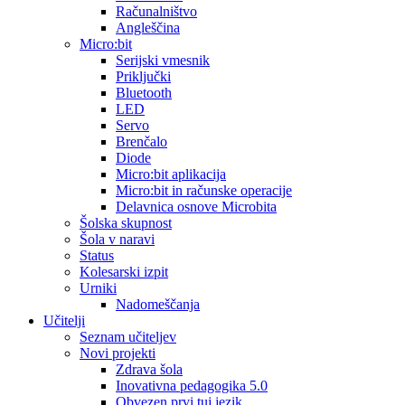
Računalništvo
Angleščina
Micro:bit
Serijski vmesnik
Priključki
Bluetooth
LED
Servo
Brenčalo
Diode
Micro:bit aplikacija
Micro:bit in računske operacije
Delavnica osnove Microbita
Šolska skupnost
Šola v naravi
Status
Kolesarski izpit
Urniki
Nadomeščanja
Učitelji
Seznam učiteljev
Novi projekti
Zdrava šola
Inovativna pedagogika 5.0
Obvezen prvi tuj jezik