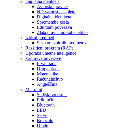
Digitalna identiteta
Avtorske pravice
ND varnost na spletu
Digitalna identiteta
Sprememba gesla
Eduroam povezava
Zlata pravila uporabe tablice
Izbirni predmeti
Seznam izbirnih predmetov
Razširjeni program (RAP)
Uporaba umetne inteligence
Zanimive povezave
Prva triada
Druga triada
Matematika
Računalništvo
Angleščina
Micro:bit
Serijski vmesnik
Priključki
Bluetooth
LED
Servo
Brenčalo
Diode