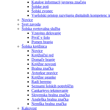
Katalog informacij javnega značaja
Šolske poti
Šolski zvonec
Vsešolski pristop razvijanja digitalnih kompetenc 
Novice
Svet zavoda
Šolska svetovalna služba
Vzgojno delovanje
Prvič v šolo
Pomen branja
Šolska knjižnica
Novice
Knjižnični red
Domače branje
Knjižne novosti
Bralna značka
Avtorkse pravice
Knjižne uganke
Radi beremo
Seznami šolskih potrebščin
Cankarjevo tekmovanje
Slovenska bralna značka
Angleška bralna značka
Nemška bralna značka
Kakovost