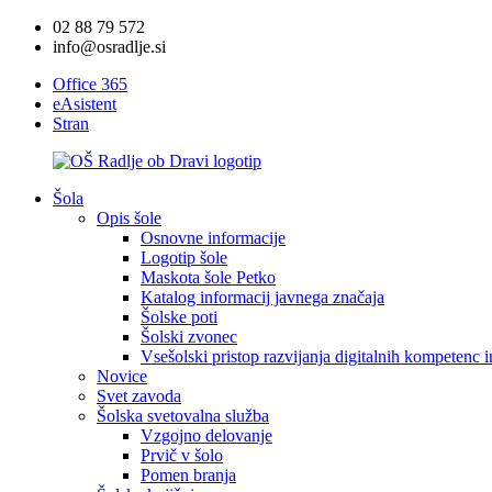
02 88 79 572
info@osradlje.si
Office 365
eAsistent
Stran
Šola
Opis šole
Osnovne informacije
Logotip šole
Maskota šole Petko
Katalog informacij javnega značaja
Šolske poti
Šolski zvonec
Vsešolski pristop razvijanja digitalnih kompetenc 
Novice
Svet zavoda
Šolska svetovalna služba
Vzgojno delovanje
Prvič v šolo
Pomen branja