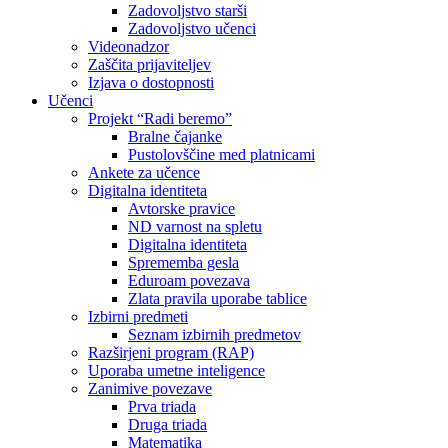
Zadovoljstvo starši
Zadovoljstvo učenci
Videonadzor
Zaščita prijaviteljev
Izjava o dostopnosti
Učenci
Projekt “Radi beremo”
Bralne čajanke
Pustolovščine med platnicami
Ankete za učence
Digitalna identiteta
Avtorske pravice
ND varnost na spletu
Digitalna identiteta
Sprememba gesla
Eduroam povezava
Zlata pravila uporabe tablice
Izbirni predmeti
Seznam izbirnih predmetov
Razširjeni program (RAP)
Uporaba umetne inteligence
Zanimive povezave
Prva triada
Druga triada
Matematika