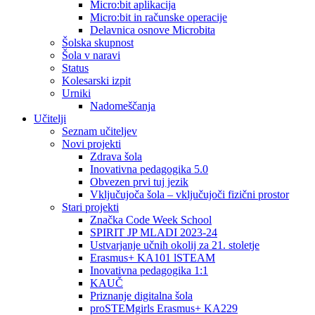
Micro:bit aplikacija
Micro:bit in računske operacije
Delavnica osnove Microbita
Šolska skupnost
Šola v naravi
Status
Kolesarski izpit
Urniki
Nadomeščanja
Učitelji
Seznam učiteljev
Novi projekti
Zdrava šola
Inovativna pedagogika 5.0
Obvezen prvi tuj jezik
Vključujoča šola – vključujoči fizični prostor
Stari projekti
Značka Code Week School
SPIRIT JP MLADI 2023-24
Ustvarjanje učnih okolij za 21. stoletje
Erasmus+ KA101 lSTEAM
Inovativna pedagogika 1:1
KAUČ
Priznanje digitalna šola
proSTEMgirls Erasmus+ KA229