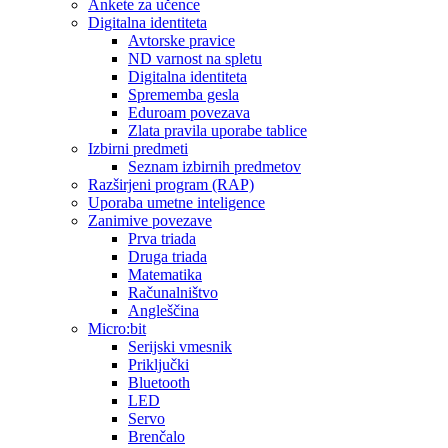
Ankete za učence
Digitalna identiteta
Avtorske pravice
ND varnost na spletu
Digitalna identiteta
Sprememba gesla
Eduroam povezava
Zlata pravila uporabe tablice
Izbirni predmeti
Seznam izbirnih predmetov
Razširjeni program (RAP)
Uporaba umetne inteligence
Zanimive povezave
Prva triada
Druga triada
Matematika
Računalništvo
Angleščina
Micro:bit
Serijski vmesnik
Priključki
Bluetooth
LED
Servo
Brenčalo