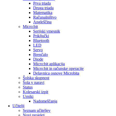
Prva triada
Druga triada
Matematika
Računalništvo
Angleščina
Micro:bit
Serijski vmesnik
Priključki
Bluetooth
LED
Servo
Brenčalo
Diode
Micro:bit aplikacija
Micro:bit in računske operacije
Delavnica osnove Microbita
Šolska skupnost
Šola v naravi
Status
Kolesarski izpit
Urniki
Nadomeščanja
Učitelji
Seznam učiteljev
Novi projekti