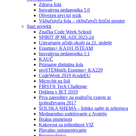
Zdrava šola
Inovativna pedagogika 5.0
Obvezen prvi tuj jezik
Vključujoča šola – vključujoči fizični prostor
Stari projekti
Značka Code Week School
SPIRIT JP MLADI 2023-24
Ustvarjanje učnih okolij za 21. stoletje
Erasmus+ KA101 lSTEAM
Inovativna pedagogika 1:1
KAUČ
Priznanje digitalna šola
proSTEMgirls Erasmus+ KA229
CodeWeek 2019 #codeEU
Micro:bit na šoli
FIRST® Tech Challenge
Dekleta v IKT 2019
Prva zaposlitev na področju vzgoje in
izobraževanja 2017
ŠOLSKA SHEMA – šolsko sadje in zelenjava
Mednarodno sodelovanje z Avstrijo
Bralna pismenost
Kakovost za prihodnost VIZ
Plavalno opismenjevanje
Prostovoljstvo