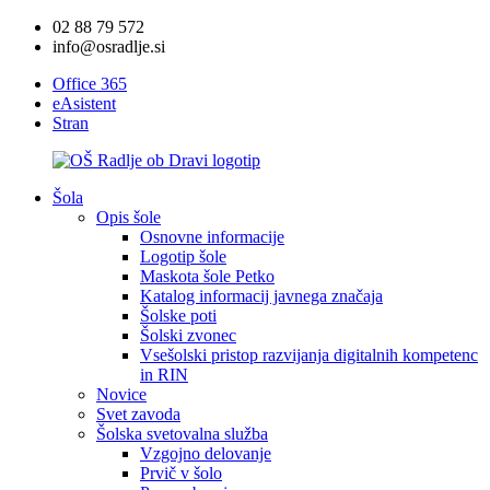
02 88 79 572
info@osradlje.si
Office 365
eAsistent
Stran
Šola
Opis šole
Osnovne informacije
Logotip šole
Maskota šole Petko
Katalog informacij javnega značaja
Šolske poti
Šolski zvonec
Vsešolski pristop razvijanja digitalnih kompetenc
in RIN
Novice
Svet zavoda
Šolska svetovalna služba
Vzgojno delovanje
Prvič v šolo