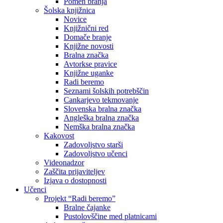
Pomen branja
Šolska knjižnica
Novice
Knjižnični red
Domače branje
Knjižne novosti
Bralna značka
Avtorkse pravice
Knjižne uganke
Radi beremo
Seznami šolskih potrebščin
Cankarjevo tekmovanje
Slovenska bralna značka
Angleška bralna značka
Nemška bralna značka
Kakovost
Zadovoljstvo starši
Zadovoljstvo učenci
Videonadzor
Zaščita prijaviteljev
Izjava o dostopnosti
Učenci
Projekt “Radi beremo”
Bralne čajanke
Pustolovščine med platnicami