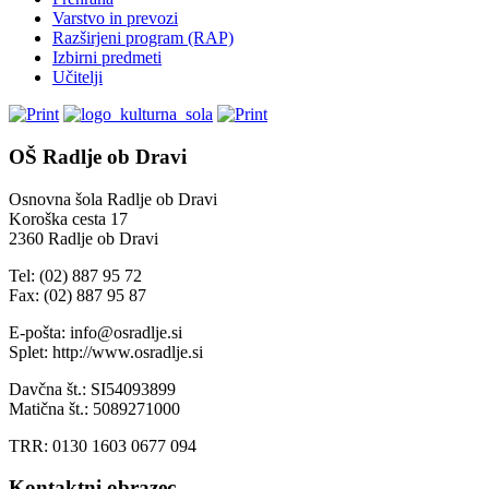
Varstvo in prevozi
Razširjeni program (RAP)
Izbirni predmeti
Učitelji
OŠ Radlje ob Dravi
Osnovna šola Radlje ob Dravi
Koroška cesta 17
2360 Radlje ob Dravi
Tel: (02) 887 95 72
Fax: (02) 887 95 87
E-pošta: info@osradlje.si
Splet: http://www.osradlje.si
Davčna št.: SI54093899
Matična št.: 5089271000
TRR: 0130 1603 0677 094
Kontaktni obrazec