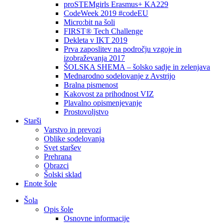
proSTEMgirls Erasmus+ KA229
CodeWeek 2019 #codeEU
Micro:bit na šoli
FIRST® Tech Challenge
Dekleta v IKT 2019
Prva zaposlitev na področju vzgoje in
izobraževanja 2017
ŠOLSKA SHEMA – šolsko sadje in zelenjava
Mednarodno sodelovanje z Avstrijo
Bralna pismenost
Kakovost za prihodnost VIZ
Plavalno opismenjevanje
Prostovoljstvo
Starši
Varstvo in prevozi
Oblike sodelovanja
Svet staršev
Prehrana
Obrazci
Šolski sklad
Enote šole
Šola
Opis šole
Osnovne informacije