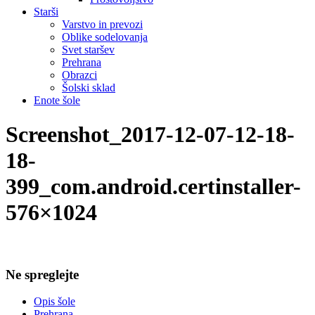
Starši
Varstvo in prevozi
Oblike sodelovanja
Svet staršev
Prehrana
Obrazci
Šolski sklad
Enote šole
Screenshot_2017-12-07-12-18-
18-
399_com.android.certinstaller-
576×1024
Ne spreglejte
Opis šole
Prehrana