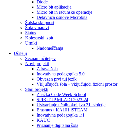
Diode
Micro:bit aplikacija
Micro:bit in računske operacije
Delavnica osnove Microbita
Šolska skupnost
Šola v naravi
Status
Kolesarski izpit
Urniki
Nadomeščanja
Učitelji
Seznam učiteljev
Novi projekti
Zdrava šola
Inovativna pedagogika 5.0
Obvezen prvi tuj jezik
Vključujoča šola – vključujoči fizični prostor
Stari projekti
Značka Code Week School
SPIRIT JP MLADI 2023-24
Ustvarjanje učnih okolij za 21. stoletje
Erasmus+ KA101 lSTEAM
Inovativna pedagogika 1:1
KAUČ
Priznanje digitalna šola