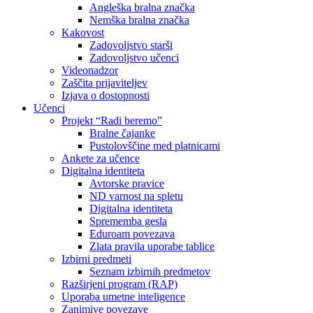
Angleška bralna značka
Nemška bralna značka
Kakovost
Zadovoljstvo starši
Zadovoljstvo učenci
Videonadzor
Zaščita prijaviteljev
Izjava o dostopnosti
Učenci
Projekt “Radi beremo”
Bralne čajanke
Pustolovščine med platnicami
Ankete za učence
Digitalna identiteta
Avtorske pravice
ND varnost na spletu
Digitalna identiteta
Sprememba gesla
Eduroam povezava
Zlata pravila uporabe tablice
Izbirni predmeti
Seznam izbirnih predmetov
Razširjeni program (RAP)
Uporaba umetne inteligence
Zanimive povezave