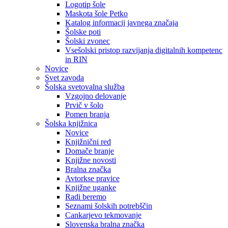
Logotip šole
Maskota šole Petko
Katalog informacij javnega značaja
Šolske poti
Šolski zvonec
Vsešolski pristop razvijanja digitalnih kompetenc
in RIN
Novice
Svet zavoda
Šolska svetovalna služba
Vzgojno delovanje
Prvič v šolo
Pomen branja
Šolska knjižnica
Novice
Knjižnični red
Domače branje
Knjižne novosti
Bralna značka
Avtorkse pravice
Knjižne uganke
Radi beremo
Seznami šolskih potrebščin
Cankarjevo tekmovanje
Slovenska bralna značka