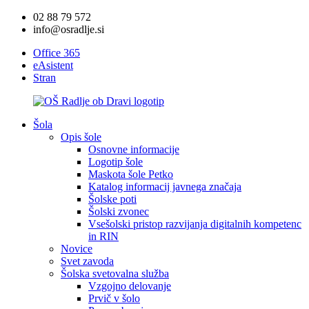
02 88 79 572
info@osradlje.si
Office 365
eAsistent
Stran
Šola
Opis šole
Osnovne informacije
Logotip šole
Maskota šole Petko
Katalog informacij javnega značaja
Šolske poti
Šolski zvonec
Vsešolski pristop razvijanja digitalnih kompetenc
in RIN
Novice
Svet zavoda
Šolska svetovalna služba
Vzgojno delovanje
Prvič v šolo