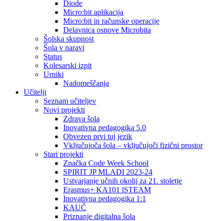
Diode
Micro:bit aplikacija
Micro:bit in računske operacije
Delavnica osnove Microbita
Šolska skupnost
Šola v naravi
Status
Kolesarski izpit
Urniki
Nadomeščanja
Učitelji
Seznam učiteljev
Novi projekti
Zdrava šola
Inovativna pedagogika 5.0
Obvezen prvi tuj jezik
Vključujoča šola – vključujoči fizični prostor
Stari projekti
Značka Code Week School
SPIRIT JP MLADI 2023-24
Ustvarjanje učnih okolij za 21. stoletje
Erasmus+ KA101 lSTEAM
Inovativna pedagogika 1:1
KAUČ
Priznanje digitalna šola