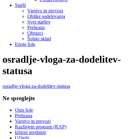
Starši
Varstvo in prevozi
Oblike sodelovanja
Svet staršev
Prehrana
Obrazci
Šolski sklad
Enote šole
osradlje-vloga-za-dodelitev-
statusa
osradlje-vloga-za-dodelitev-statusa
Ne spreglejte
Opis šole
Prehrana
Varstvo in prevozi
Razširjeni program (RAP)
Izbirni predmeti
Učitelji