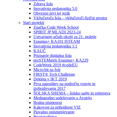
Zdrava šola
Inovativna pedagogika 5.0
Obvezen prvi tuj jezik
Vključujoča šola – vključujoči fizični prostor
Stari projekti
Značka Code Week School
SPIRIT JP MLADI 2023-24
Ustvarjanje učnih okolij za 21. stoletje
Erasmus+ KA101 lSTEAM
Inovativna pedagogika 1:1
KAUČ
Priznanje digitalna šola
proSTEMgirls Erasmus+ KA229
CodeWeek 2019 #codeEU
Micro:bit na šoli
FIRST® Tech Challenge
Dekleta v IKT 2019
Prva zaposlitev na področju vzgoje in
izobraževanja 2017
ŠOLSKA SHEMA – šolsko sadje in zelenjava
Mednarodno sodelovanje z Avstrijo
Bralna pismenost
Kakovost za prihodnost VIZ
Plavalno opismenjevanje
Prostovoljstvo