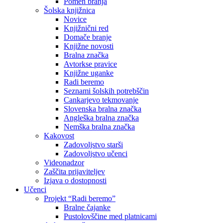
Pomen branja
Šolska knjižnica
Novice
Knjižnični red
Domače branje
Knjižne novosti
Bralna značka
Avtorkse pravice
Knjižne uganke
Radi beremo
Seznami šolskih potrebščin
Cankarjevo tekmovanje
Slovenska bralna značka
Angleška bralna značka
Nemška bralna značka
Kakovost
Zadovoljstvo starši
Zadovoljstvo učenci
Videonadzor
Zaščita prijaviteljev
Izjava o dostopnosti
Učenci
Projekt “Radi beremo”
Bralne čajanke
Pustolovščine med platnicami