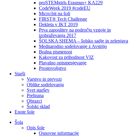
proSTEMgirls Erasmus+ KA229
CodeWeek 2019 #codeEU
Micro:bit na šoli
FIRST® Tech Challenge
Dekleta v IKT 2019
Prva zaposlitev na področju vzgoje in
izobraževanja 2017
ŠOLSKA SHEMA – šolsko sadje in zelenjava
Mednarodno sodelovanje z Avstrijo
Bralna pismenost
Kakovost za prihodnost VIZ
Plavalno opismenjevanje
Prostovoljstvo
Starši
Varstvo in prevozi
Oblike sodelovanja
Svet staršev
Prehrana
Obrazci
Šolski sklad
Enote šole
Šola
Opis šole
Osnovne informacije