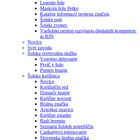
Logotip šole
Maskota šole Petko
Katalog informacij javnega značaja
Šolske poti
Šolski zvonec
Vsešolski pristop razvijanja digitalnih kompetenc
in RIN
Novice
Svet zavoda
Šolska svetovalna služba
Vzgojno delovanje
Prvič v šolo
Pomen branja
Šolska knjižnica
Novice
Knjižnični red
Domače branje
Knjižne novosti
Bralna značka
Avtorkse pravice
Knjižne uganke
Radi beremo
Seznami šolskih potrebščin
Cankarjevo tekmovanje
Slovenska bralna značka