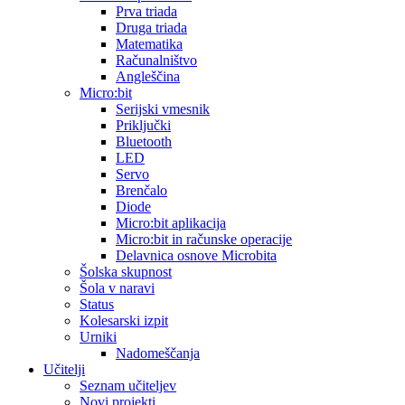
Prva triada
Druga triada
Matematika
Računalništvo
Angleščina
Micro:bit
Serijski vmesnik
Priključki
Bluetooth
LED
Servo
Brenčalo
Diode
Micro:bit aplikacija
Micro:bit in računske operacije
Delavnica osnove Microbita
Šolska skupnost
Šola v naravi
Status
Kolesarski izpit
Urniki
Nadomeščanja
Učitelji
Seznam učiteljev
Novi projekti