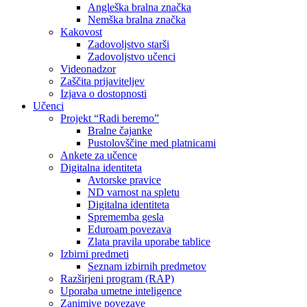
Angleška bralna značka
Nemška bralna značka
Kakovost
Zadovoljstvo starši
Zadovoljstvo učenci
Videonadzor
Zaščita prijaviteljev
Izjava o dostopnosti
Učenci
Projekt “Radi beremo”
Bralne čajanke
Pustolovščine med platnicami
Ankete za učence
Digitalna identiteta
Avtorske pravice
ND varnost na spletu
Digitalna identiteta
Sprememba gesla
Eduroam povezava
Zlata pravila uporabe tablice
Izbirni predmeti
Seznam izbirnih predmetov
Razširjeni program (RAP)
Uporaba umetne inteligence
Zanimive povezave