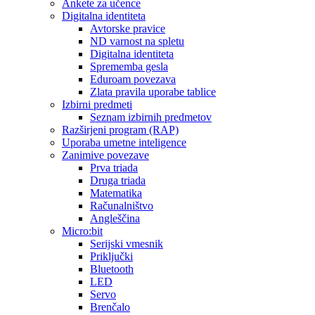
Ankete za učence
Digitalna identiteta
Avtorske pravice
ND varnost na spletu
Digitalna identiteta
Sprememba gesla
Eduroam povezava
Zlata pravila uporabe tablice
Izbirni predmeti
Seznam izbirnih predmetov
Razširjeni program (RAP)
Uporaba umetne inteligence
Zanimive povezave
Prva triada
Druga triada
Matematika
Računalništvo
Angleščina
Micro:bit
Serijski vmesnik
Priključki
Bluetooth
LED
Servo
Brenčalo