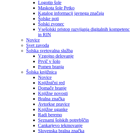
Logotip šole
Maskota šole Petko
Katalog informacij javnega značaja
Šolske poti
Šolski zvonec
Vsešolski pristop razvijanja digitalnih kompetenc
in RIN
Novice
Svet zavoda
Šolska svetovalna služba
Vzgojno delovanje
Prvič v šolo
Pomen branja
Šolska knjižnica
Novice
Knjižnični red
Domače branje
Knjižne novosti
Bralna značka
Avtorkse pravice
Knjižne uganke
Radi beremo
Seznami šolskih potrebščin
Cankarjevo tekmovanje
Slovenska bralna značka