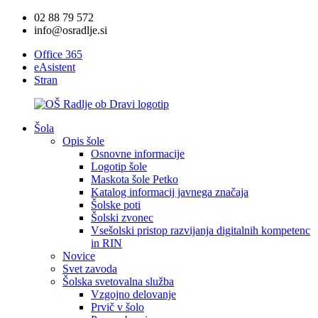
02 88 79 572
info@osradlje.si
Office 365
eAsistent
Stran
Šola
Opis šole
Osnovne informacije
Logotip šole
Maskota šole Petko
Katalog informacij javnega značaja
Šolske poti
Šolski zvonec
Vsešolski pristop razvijanja digitalnih kompetenc
in RIN
Novice
Svet zavoda
Šolska svetovalna služba
Vzgojno delovanje
Prvič v šolo