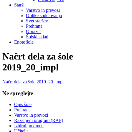
Starši
Varstvo in prevozi
Oblike sodelovanja
Svet staršev
Prehrana
Obrazci
Šolski sklad
Enote šole
Načrt dela za šole
2019_20_impl
Načrt dela za šole 2019_20_impl
Ne spreglejte
Opis šole
Prehrana
Varstvo in prevozi
Razširjeni program (RAP)
Izbirni predmeti
Učitelji