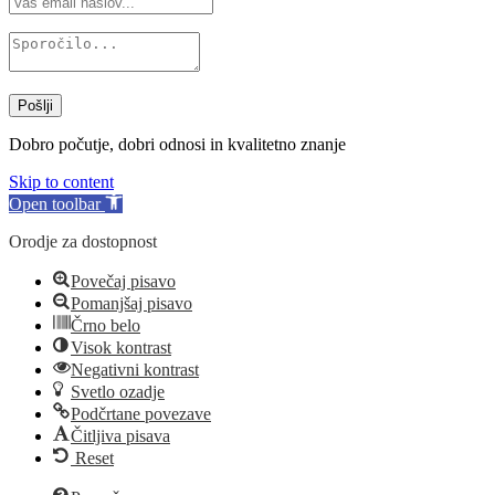
Pošlji
Dobro počutje, dobri odnosi in kvalitetno znanje
Skip to content
Open toolbar
Orodje za dostopnost
Povečaj pisavo
Pomanjšaj pisavo
Črno belo
Visok kontrast
Negativni kontrast
Svetlo ozadje
Podčrtane povezave
Čitljiva pisava
Reset