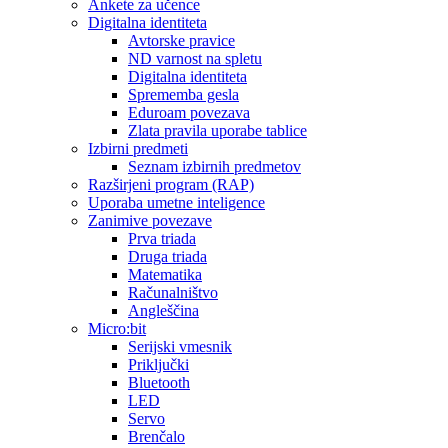
Ankete za učence
Digitalna identiteta
Avtorske pravice
ND varnost na spletu
Digitalna identiteta
Sprememba gesla
Eduroam povezava
Zlata pravila uporabe tablice
Izbirni predmeti
Seznam izbirnih predmetov
Razširjeni program (RAP)
Uporaba umetne inteligence
Zanimive povezave
Prva triada
Druga triada
Matematika
Računalništvo
Angleščina
Micro:bit
Serijski vmesnik
Priključki
Bluetooth
LED
Servo
Brenčalo