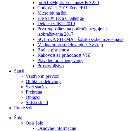
proSTEMgirls Erasmus+ KA229
CodeWeek 2019 #codeEU
Micro:bit na šoli
FIRST® Tech Challenge
Dekleta v IKT 2019
Prva zaposlitev na področju vzgoje in
izobraževanja 2017
ŠOLSKA SHEMA – šolsko sadje in zelenjava
Mednarodno sodelovanje z Avstrijo
Bralna pismenost
Kakovost za prihodnost VIZ
Plavalno opismenjevanje
Prostovoljstvo
Starši
Varstvo in prevozi
Oblike sodelovanja
Svet staršev
Prehrana
Obrazci
Šolski sklad
Enote šole
Šola
Opis šole
Osnovne informacije