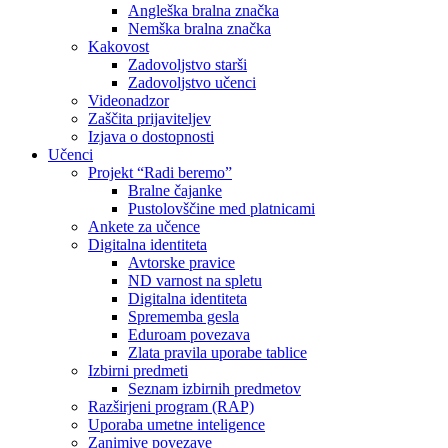
Angleška bralna značka
Nemška bralna značka
Kakovost
Zadovoljstvo starši
Zadovoljstvo učenci
Videonadzor
Zaščita prijaviteljev
Izjava o dostopnosti
Učenci
Projekt “Radi beremo”
Bralne čajanke
Pustolovščine med platnicami
Ankete za učence
Digitalna identiteta
Avtorske pravice
ND varnost na spletu
Digitalna identiteta
Sprememba gesla
Eduroam povezava
Zlata pravila uporabe tablice
Izbirni predmeti
Seznam izbirnih predmetov
Razširjeni program (RAP)
Uporaba umetne inteligence
Zanimive povezave