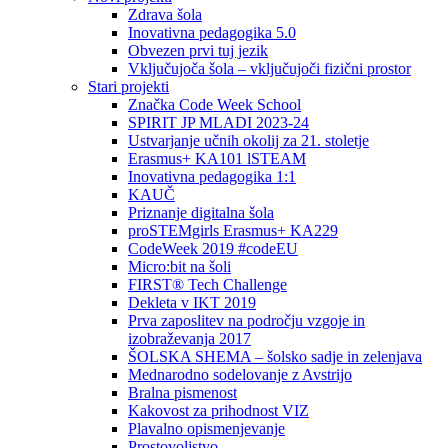
Zdrava šola
Inovativna pedagogika 5.0
Obvezen prvi tuj jezik
Vključujoča šola – vključujoči fizični prostor
Stari projekti
Značka Code Week School
SPIRIT JP MLADI 2023-24
Ustvarjanje učnih okolij za 21. stoletje
Erasmus+ KA101 lSTEAM
Inovativna pedagogika 1:1
KAUČ
Priznanje digitalna šola
proSTEMgirls Erasmus+ KA229
CodeWeek 2019 #codeEU
Micro:bit na šoli
FIRST® Tech Challenge
Dekleta v IKT 2019
Prva zaposlitev na področju vzgoje in
izobraževanja 2017
ŠOLSKA SHEMA – šolsko sadje in zelenjava
Mednarodno sodelovanje z Avstrijo
Bralna pismenost
Kakovost za prihodnost VIZ
Plavalno opismenjevanje
Prostovoljstvo