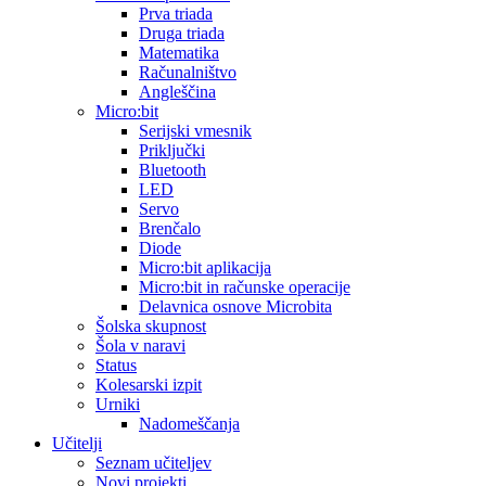
Prva triada
Druga triada
Matematika
Računalništvo
Angleščina
Micro:bit
Serijski vmesnik
Priključki
Bluetooth
LED
Servo
Brenčalo
Diode
Micro:bit aplikacija
Micro:bit in računske operacije
Delavnica osnove Microbita
Šolska skupnost
Šola v naravi
Status
Kolesarski izpit
Urniki
Nadomeščanja
Učitelji
Seznam učiteljev
Novi projekti