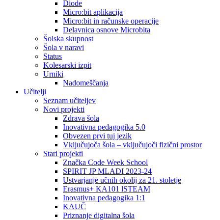
Diode
Micro:bit aplikacija
Micro:bit in računske operacije
Delavnica osnove Microbita
Šolska skupnost
Šola v naravi
Status
Kolesarski izpit
Urniki
Nadomeščanja
Učitelji
Seznam učiteljev
Novi projekti
Zdrava šola
Inovativna pedagogika 5.0
Obvezen prvi tuj jezik
Vključujoča šola – vključujoči fizični prostor
Stari projekti
Značka Code Week School
SPIRIT JP MLADI 2023-24
Ustvarjanje učnih okolij za 21. stoletje
Erasmus+ KA101 lSTEAM
Inovativna pedagogika 1:1
KAUČ
Priznanje digitalna šola