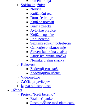
Pomen branja
Šolska knjižnica
Novice
Knjižnični red
Domače branje
Knjižne novosti
Bralna značka
Avtorkse pravice
Knjižne uganke
Radi beremo
Seznami šolskih potrebščin
Cankarjevo tekmovanje
Slovenska bralna značka
Angleška bralna značka
Nemška bralna značka
Kakovost
Zadovoljstvo starši
Zadovoljstvo učenci
Videonadzor
Zaščita prijaviteljev
Izjava o dostopnosti
Učenci
Projekt “Radi beremo”
Bralne čajanke
Pustolovščine med platnicami