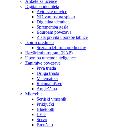
Ankete za učence
Digitalna identiteta
Avtorske pravice
ND varnost na spletu
Digitalna identiteta
Sprememba gesla
Eduroam povezava
Zlata pravila uporabe tablice
Izbirni predmeti
Seznam izbirnih predmetov
Razširjeni program (RAP)
Uporaba umetne inteligence
Zanimive povezave
Prva triada
Druga triada
Matematika
Računalništvo
Angleščina
Micro:bit
Serijski vmesnik
Priključki
Bluetooth
LED
Servo
Brenčalo