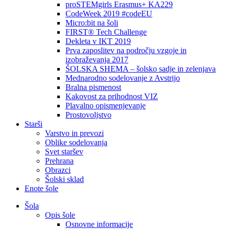
proSTEMgirls Erasmus+ KA229
CodeWeek 2019 #codeEU
Micro:bit na šoli
FIRST® Tech Challenge
Dekleta v IKT 2019
Prva zaposlitev na področju vzgoje in
izobraževanja 2017
ŠOLSKA SHEMA – šolsko sadje in zelenjava
Mednarodno sodelovanje z Avstrijo
Bralna pismenost
Kakovost za prihodnost VIZ
Plavalno opismenjevanje
Prostovoljstvo
Starši
Varstvo in prevozi
Oblike sodelovanja
Svet staršev
Prehrana
Obrazci
Šolski sklad
Enote šole
Šola
Opis šole
Osnovne informacije