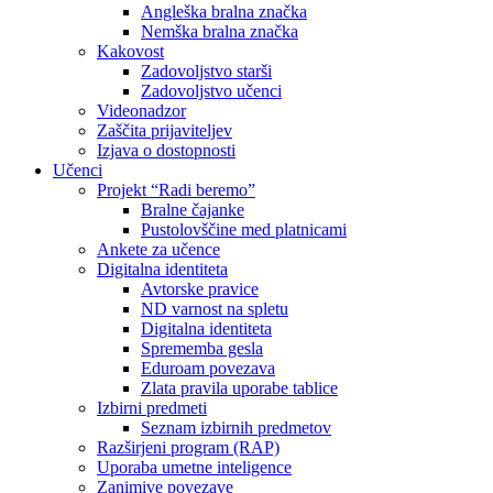
Angleška bralna značka
Nemška bralna značka
Kakovost
Zadovoljstvo starši
Zadovoljstvo učenci
Videonadzor
Zaščita prijaviteljev
Izjava o dostopnosti
Učenci
Projekt “Radi beremo”
Bralne čajanke
Pustolovščine med platnicami
Ankete za učence
Digitalna identiteta
Avtorske pravice
ND varnost na spletu
Digitalna identiteta
Sprememba gesla
Eduroam povezava
Zlata pravila uporabe tablice
Izbirni predmeti
Seznam izbirnih predmetov
Razširjeni program (RAP)
Uporaba umetne inteligence
Zanimive povezave