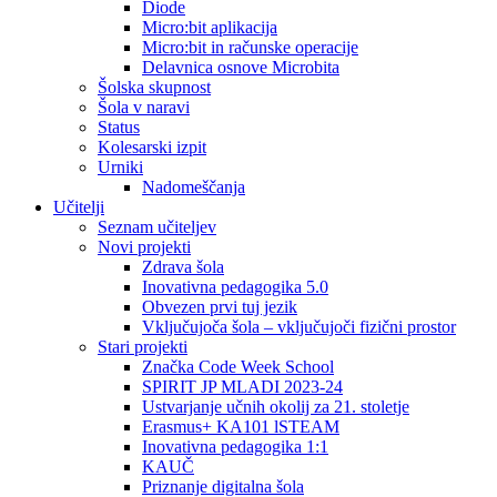
Diode
Micro:bit aplikacija
Micro:bit in računske operacije
Delavnica osnove Microbita
Šolska skupnost
Šola v naravi
Status
Kolesarski izpit
Urniki
Nadomeščanja
Učitelji
Seznam učiteljev
Novi projekti
Zdrava šola
Inovativna pedagogika 5.0
Obvezen prvi tuj jezik
Vključujoča šola – vključujoči fizični prostor
Stari projekti
Značka Code Week School
SPIRIT JP MLADI 2023-24
Ustvarjanje učnih okolij za 21. stoletje
Erasmus+ KA101 lSTEAM
Inovativna pedagogika 1:1
KAUČ
Priznanje digitalna šola