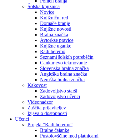
Pomen branja
Šolska knjižnica
Novice
Knjižnični red
Domače branje
Knjižne novosti
Bralna značka
Avtorkse pravice
Knjižne uganke
Radi beremo
Seznami šolskih potrebščin
Cankarjevo tekmovanje
Slovenska bralna značka
Angleška bralna značka
Nemška bralna značka
Kakovost
Zadovoljstvo starši
Zadovoljstvo učenci
Videonadzor
Zaščita prijaviteljev
Izjava o dostopnosti
Učenci
Projekt “Radi beremo”
Bralne čajanke
Pustolovščine med platnicami