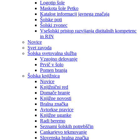
Logotip šole
Maskota šole Petko
Katalog informacij javnega značaja
Šolske poti
Šolski zvonec
Vsešolski pristop razvijanja digitalnih kompetenc
in RIN
Novice
Svet zavoda
Šolska svetovalna služba
Vzgojno delovanje
Prvič v šolo
Pomen branja
Šolska knjižnica
Novice
Knjižnični red
Domače branje
Knjižne novosti
Bralna značka
Avtorkse pravice
Knjižne uganke
Radi beremo
Seznami šolskih potrebščin
Cankarjevo tekmovanje
Slovenska bralna značka