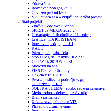
Zdrava šola
Inovativna pedagogika 5.0
Obvezen prvi tuj jezik
Vključujoča šola – vključujoči fizični prostor
Stari projekti
Značka Code Week School
SPIRIT JP MLADI 2023-24
Ustvarjanje učnih okolij za 21. stoletje
Erasmus+ KA101 lSTEAM
Inovativna pedagogika 1:1
KAUČ
Priznanje digitalna šola
proSTEMgirls Erasmus+ KA229
CodeWeek 2019 #codeEU
Micro:bit na šoli
FIRST® Tech Challenge
Dekleta v IKT 2019
Prva zaposlitev na področju vzgoje in
izobraževanja 2017
ŠOLSKA SHEMA – šolsko sadje in zelenjava
Mednarodno sodelovanje z Avstrijo
Bralna pismenost
Kakovost za prihodnost VIZ
Plavalno opismenjevanje
Prostovoljstvo