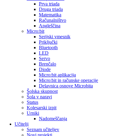
Prva triada
Druga triada
Matematika
Računalništvo
Angleščina
Micro:bit
Serijski vmesnik
Priključki
Bluetooth
LED
Servo
Brenčalo
Diode
Micro:bit aplikacija
Micro:bit in računske operacije
Delavnica osnove Microbita
Šolska skupnost
Šola v naravi
Status
Kolesarski izpit
Urniki
Nadomeščanja
Učitelji
Seznam učiteljev
Novi projekti