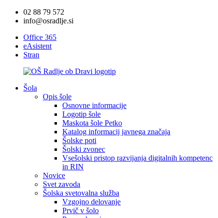
02 88 79 572
info@osradlje.si
Office 365
eAsistent
Stran
Šola
Opis šole
Osnovne informacije
Logotip šole
Maskota šole Petko
Katalog informacij javnega značaja
Šolske poti
Šolski zvonec
Vsešolski pristop razvijanja digitalnih kompetenc
in RIN
Novice
Svet zavoda
Šolska svetovalna služba
Vzgojno delovanje
Prvič v šolo