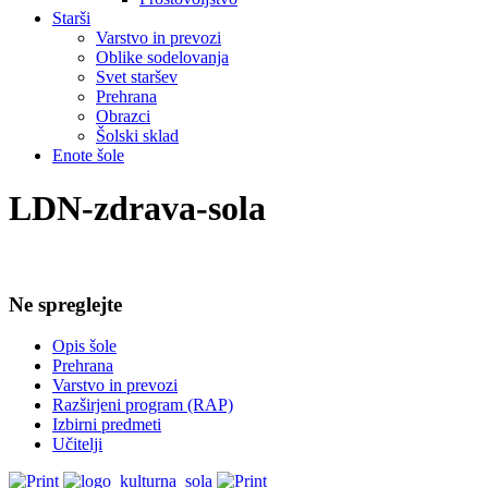
Starši
Varstvo in prevozi
Oblike sodelovanja
Svet staršev
Prehrana
Obrazci
Šolski sklad
Enote šole
LDN-zdrava-sola
Ne spreglejte
Opis šole
Prehrana
Varstvo in prevozi
Razširjeni program (RAP)
Izbirni predmeti
Učitelji