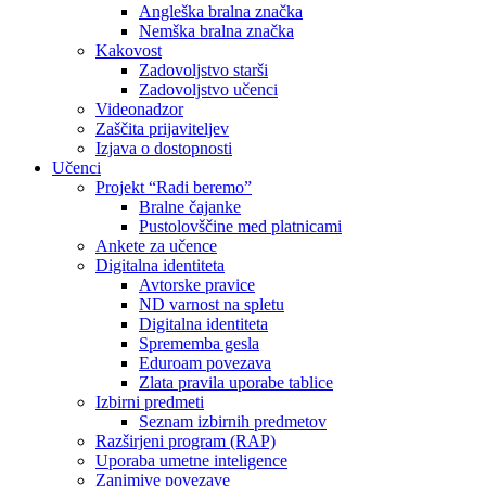
Angleška bralna značka
Nemška bralna značka
Kakovost
Zadovoljstvo starši
Zadovoljstvo učenci
Videonadzor
Zaščita prijaviteljev
Izjava o dostopnosti
Učenci
Projekt “Radi beremo”
Bralne čajanke
Pustolovščine med platnicami
Ankete za učence
Digitalna identiteta
Avtorske pravice
ND varnost na spletu
Digitalna identiteta
Sprememba gesla
Eduroam povezava
Zlata pravila uporabe tablice
Izbirni predmeti
Seznam izbirnih predmetov
Razširjeni program (RAP)
Uporaba umetne inteligence
Zanimive povezave