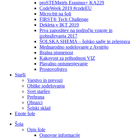
proSTEMgirls Erasmus+ KA229
CodeWeek 2019 #codeEU
Micro:bit na šoli
FIRST® Tech Challenge
Dekleta v IKT 2019
Prva zaposlitev na področju vzgoje in
izobraževanja 2017
ŠOLSKA SHEMA – šolsko sadje in zelenjava
Mednarodno sodelovanje z Avstrijo
Bralna pismenost
Kakovost za prihodnost VIZ
Plavalno opismenjevanje
Prostovoljstvo
Starši
Varstvo in prevozi
Oblike sodelovanja
Svet staršev
Prehrana
Obrazci
Šolski sklad
Enote šole
Šola
Opis šole
Osnovne informacije