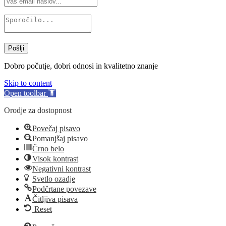
Pošlji
Dobro počutje, dobri odnosi in kvalitetno znanje
Skip to content
Open toolbar
Orodje za dostopnost
Povečaj pisavo
Pomanjšaj pisavo
Črno belo
Visok kontrast
Negativni kontrast
Svetlo ozadje
Podčrtane povezave
Čitljiva pisava
Reset