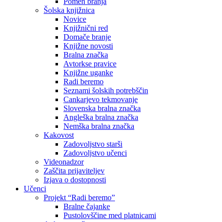
Pomen branja
Šolska knjižnica
Novice
Knjižnični red
Domače branje
Knjižne novosti
Bralna značka
Avtorkse pravice
Knjižne uganke
Radi beremo
Seznami šolskih potrebščin
Cankarjevo tekmovanje
Slovenska bralna značka
Angleška bralna značka
Nemška bralna značka
Kakovost
Zadovoljstvo starši
Zadovoljstvo učenci
Videonadzor
Zaščita prijaviteljev
Izjava o dostopnosti
Učenci
Projekt “Radi beremo”
Bralne čajanke
Pustolovščine med platnicami