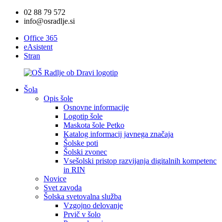
02 88 79 572
info@osradlje.si
Office 365
eAsistent
Stran
Šola
Opis šole
Osnovne informacije
Logotip šole
Maskota šole Petko
Katalog informacij javnega značaja
Šolske poti
Šolski zvonec
Vsešolski pristop razvijanja digitalnih kompetenc
in RIN
Novice
Svet zavoda
Šolska svetovalna služba
Vzgojno delovanje
Prvič v šolo