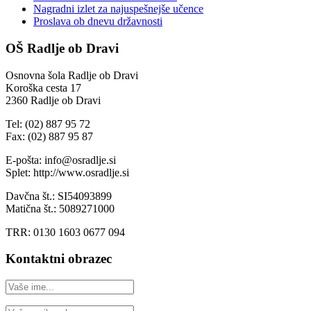
Nagradni izlet za najuspešnejše učence
Proslava ob dnevu državnosti
OŠ Radlje ob Dravi
Osnovna šola Radlje ob Dravi
Koroška cesta 17
2360 Radlje ob Dravi
Tel: (02) 887 95 72
Fax: (02) 887 95 87
E-pošta: info@osradlje.si
Splet: http://www.osradlje.si
Davčna št.: SI54093899
Matična št.: 5089271000
TRR: 0130 1603 0677 094
Kontaktni obrazec