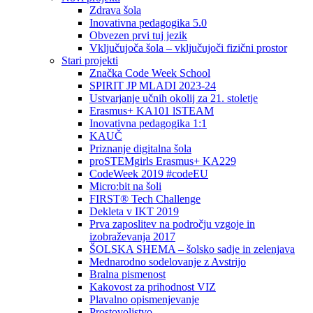
Zdrava šola
Inovativna pedagogika 5.0
Obvezen prvi tuj jezik
Vključujoča šola – vključujoči fizični prostor
Stari projekti
Značka Code Week School
SPIRIT JP MLADI 2023-24
Ustvarjanje učnih okolij za 21. stoletje
Erasmus+ KA101 lSTEAM
Inovativna pedagogika 1:1
KAUČ
Priznanje digitalna šola
proSTEMgirls Erasmus+ KA229
CodeWeek 2019 #codeEU
Micro:bit na šoli
FIRST® Tech Challenge
Dekleta v IKT 2019
Prva zaposlitev na področju vzgoje in
izobraževanja 2017
ŠOLSKA SHEMA – šolsko sadje in zelenjava
Mednarodno sodelovanje z Avstrijo
Bralna pismenost
Kakovost za prihodnost VIZ
Plavalno opismenjevanje
Prostovoljstvo