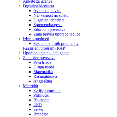
Ankete za učence
Digitalna identiteta
Avtorske pravice
ND varnost na spletu
Digitalna identiteta
Sprememba gesla
Eduroam povezava
Zlata pravila uporabe tablice
Izbirni predmeti
Seznam izbirnih predmetov
Razširjeni program (RAP)
Uporaba umetne inteligence
Zanimive povezave
Prva triada
Druga triada
Matematika
Računalništvo
Angleščina
Micro:bit
Serijski vmesnik
Priključki
Bluetooth
LED
Servo
Brenčalo