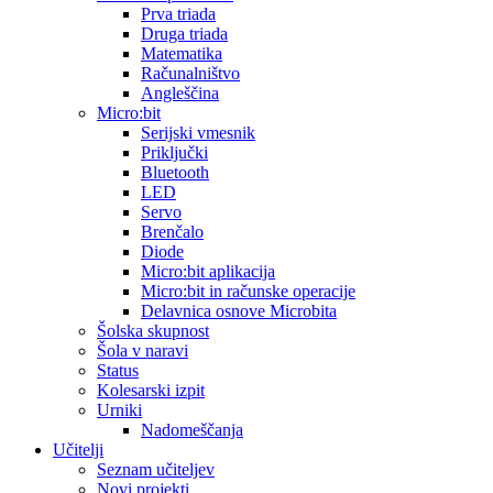
Prva triada
Druga triada
Matematika
Računalništvo
Angleščina
Micro:bit
Serijski vmesnik
Priključki
Bluetooth
LED
Servo
Brenčalo
Diode
Micro:bit aplikacija
Micro:bit in računske operacije
Delavnica osnove Microbita
Šolska skupnost
Šola v naravi
Status
Kolesarski izpit
Urniki
Nadomeščanja
Učitelji
Seznam učiteljev
Novi projekti