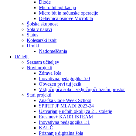
Diode
Micro:bit aplikacija
Micro:bit in računske operacije
Delavnica osnove Microbita
Šolska skupnost
Šola v naravi
Status
Kolesarski izpit
Urniki
Nadomeščanja
Učitelji
Seznam učiteljev
Novi projekti
Zdrava šola
Inovativna pedagogika 5.0
Obvezen prvi tuj jezik
Vključujoča šola – vključujoči fizični prostor
Stari projekti
Značka Code Week School
SPIRIT JP MLADI 2023-24
Ustvarjanje učnih okolij za 21. stoletje
Erasmus+ KA101 lSTEAM
Inovativna pedagogika 1:1
KAUČ
Priznanje digitalna šola