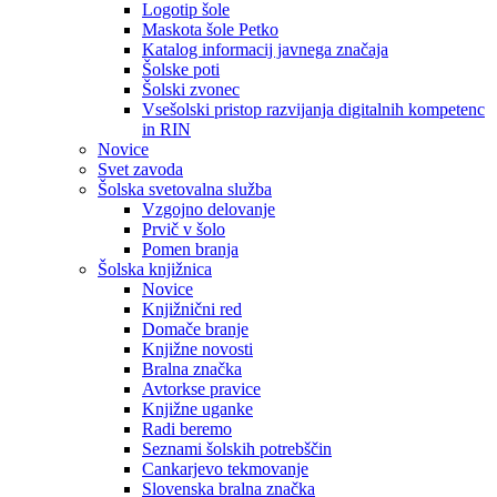
Logotip šole
Maskota šole Petko
Katalog informacij javnega značaja
Šolske poti
Šolski zvonec
Vsešolski pristop razvijanja digitalnih kompetenc
in RIN
Novice
Svet zavoda
Šolska svetovalna služba
Vzgojno delovanje
Prvič v šolo
Pomen branja
Šolska knjižnica
Novice
Knjižnični red
Domače branje
Knjižne novosti
Bralna značka
Avtorkse pravice
Knjižne uganke
Radi beremo
Seznami šolskih potrebščin
Cankarjevo tekmovanje
Slovenska bralna značka