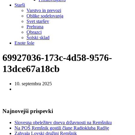
Starši
Varstvo in prevozi
Oblike sodelovanja
Svet staršev
Prehrana
Obrazci
Šolski sklad
Enote šole
69927036-173c-4d58-9576-
13dce67a18cb
10. septembra 2025
Najnovejši prispevki
Slovesna obeležitev dneva državnosti na Remšniku
Na POŠ Remšnik gostili člane Radiokluba Radlje
Zahvala Lovski družini Remšnik