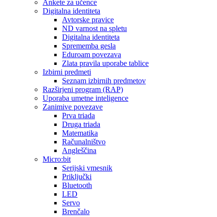
Ankete za učence
Digitalna identiteta
Avtorske pravice
ND varnost na spletu
Digitalna identiteta
Sprememba gesla
Eduroam povezava
Zlata pravila uporabe tablice
Izbirni predmeti
Seznam izbirnih predmetov
Razširjeni program (RAP)
Uporaba umetne inteligence
Zanimive povezave
Prva triada
Druga triada
Matematika
Računalništvo
Angleščina
Micro:bit
Serijski vmesnik
Priključki
Bluetooth
LED
Servo
Brenčalo