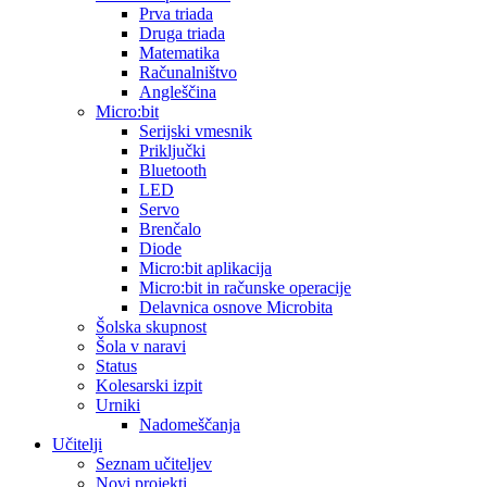
Prva triada
Druga triada
Matematika
Računalništvo
Angleščina
Micro:bit
Serijski vmesnik
Priključki
Bluetooth
LED
Servo
Brenčalo
Diode
Micro:bit aplikacija
Micro:bit in računske operacije
Delavnica osnove Microbita
Šolska skupnost
Šola v naravi
Status
Kolesarski izpit
Urniki
Nadomeščanja
Učitelji
Seznam učiteljev
Novi projekti