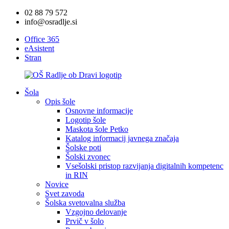
02 88 79 572
info@osradlje.si
Office 365
eAsistent
Stran
Šola
Opis šole
Osnovne informacije
Logotip šole
Maskota šole Petko
Katalog informacij javnega značaja
Šolske poti
Šolski zvonec
Vsešolski pristop razvijanja digitalnih kompetenc
in RIN
Novice
Svet zavoda
Šolska svetovalna služba
Vzgojno delovanje
Prvič v šolo