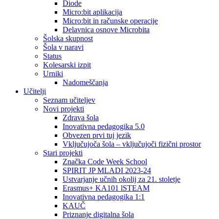
Diode
Micro:bit aplikacija
Micro:bit in računske operacije
Delavnica osnove Microbita
Šolska skupnost
Šola v naravi
Status
Kolesarski izpit
Urniki
Nadomeščanja
Učitelji
Seznam učiteljev
Novi projekti
Zdrava šola
Inovativna pedagogika 5.0
Obvezen prvi tuj jezik
Vključujoča šola – vključujoči fizični prostor
Stari projekti
Značka Code Week School
SPIRIT JP MLADI 2023-24
Ustvarjanje učnih okolij za 21. stoletje
Erasmus+ KA101 lSTEAM
Inovativna pedagogika 1:1
KAUČ
Priznanje digitalna šola