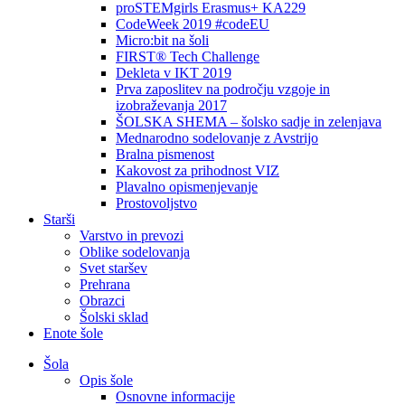
proSTEMgirls Erasmus+ KA229
CodeWeek 2019 #codeEU
Micro:bit na šoli
FIRST® Tech Challenge
Dekleta v IKT 2019
Prva zaposlitev na področju vzgoje in
izobraževanja 2017
ŠOLSKA SHEMA – šolsko sadje in zelenjava
Mednarodno sodelovanje z Avstrijo
Bralna pismenost
Kakovost za prihodnost VIZ
Plavalno opismenjevanje
Prostovoljstvo
Starši
Varstvo in prevozi
Oblike sodelovanja
Svet staršev
Prehrana
Obrazci
Šolski sklad
Enote šole
Šola
Opis šole
Osnovne informacije