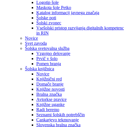
Logotip šole
Maskota šole Petko
Katalog informacij javnega značaja
Šolske poti
Šolski zvonec
Vsešolski pristop razvijanja digitalnih kompetenc
in RIN
Novice
Svet zavoda
Šolska svetovalna služba
Vzgojno delovanje
Prvič v šolo
Pomen branja
Šolska knjižnica
Novice
Knjižnični red
Domače branje
Knjižne novosti
Bralna značka
Avtorkse pravice
Knjižne uganke
Radi beremo
Seznami šolskih potrebščin
Cankarjevo tekmovanje
Slovenska bralna značka