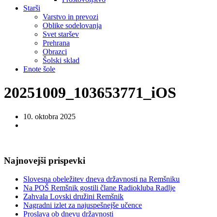
Starši
Varstvo in prevozi
Oblike sodelovanja
Svet staršev
Prehrana
Obrazci
Šolski sklad
Enote šole
20251009_103653771_iOS
10. oktobra 2025
Najnovejši prispevki
Slovesna obeležitev dneva državnosti na Remšniku
Na POŠ Remšnik gostili člane Radiokluba Radlje
Zahvala Lovski družini Remšnik
Nagradni izlet za najuspešnejše učence
Proslava ob dnevu državnosti