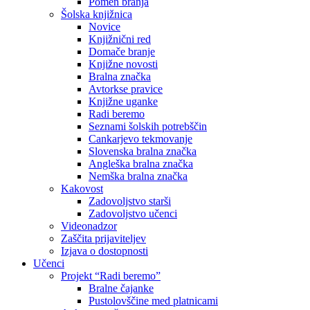
Pomen branja
Šolska knjižnica
Novice
Knjižnični red
Domače branje
Knjižne novosti
Bralna značka
Avtorkse pravice
Knjižne uganke
Radi beremo
Seznami šolskih potrebščin
Cankarjevo tekmovanje
Slovenska bralna značka
Angleška bralna značka
Nemška bralna značka
Kakovost
Zadovoljstvo starši
Zadovoljstvo učenci
Videonadzor
Zaščita prijaviteljev
Izjava o dostopnosti
Učenci
Projekt “Radi beremo”
Bralne čajanke
Pustolovščine med platnicami