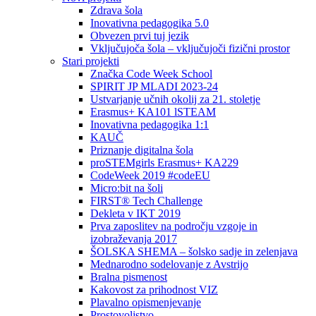
Zdrava šola
Inovativna pedagogika 5.0
Obvezen prvi tuj jezik
Vključujoča šola – vključujoči fizični prostor
Stari projekti
Značka Code Week School
SPIRIT JP MLADI 2023-24
Ustvarjanje učnih okolij za 21. stoletje
Erasmus+ KA101 lSTEAM
Inovativna pedagogika 1:1
KAUČ
Priznanje digitalna šola
proSTEMgirls Erasmus+ KA229
CodeWeek 2019 #codeEU
Micro:bit na šoli
FIRST® Tech Challenge
Dekleta v IKT 2019
Prva zaposlitev na področju vzgoje in
izobraževanja 2017
ŠOLSKA SHEMA – šolsko sadje in zelenjava
Mednarodno sodelovanje z Avstrijo
Bralna pismenost
Kakovost za prihodnost VIZ
Plavalno opismenjevanje
Prostovoljstvo