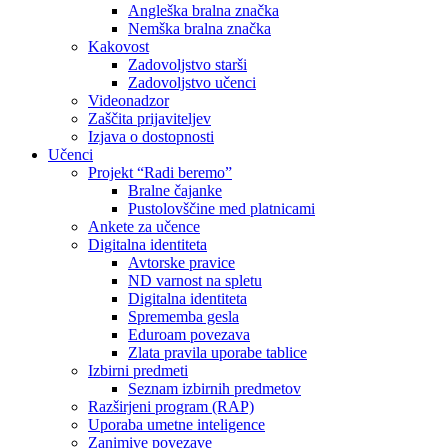
Angleška bralna značka
Nemška bralna značka
Kakovost
Zadovoljstvo starši
Zadovoljstvo učenci
Videonadzor
Zaščita prijaviteljev
Izjava o dostopnosti
Učenci
Projekt “Radi beremo”
Bralne čajanke
Pustolovščine med platnicami
Ankete za učence
Digitalna identiteta
Avtorske pravice
ND varnost na spletu
Digitalna identiteta
Sprememba gesla
Eduroam povezava
Zlata pravila uporabe tablice
Izbirni predmeti
Seznam izbirnih predmetov
Razširjeni program (RAP)
Uporaba umetne inteligence
Zanimive povezave