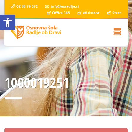
02 88 79 572
info@osradlje.si
Office 365
eAsistent
Stran
Open toolbar
1000019251