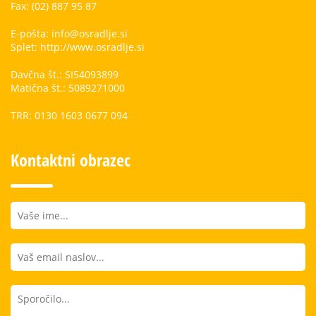
Fax: (02) 887 95 87
E-pošta: info@osradlje.si
Splet: http://www.osradlje.si
Davčna št.: SI54093899
Matična št.: 5089271000
TRR: 0130 1603 0677 094
Kontaktni obrazec