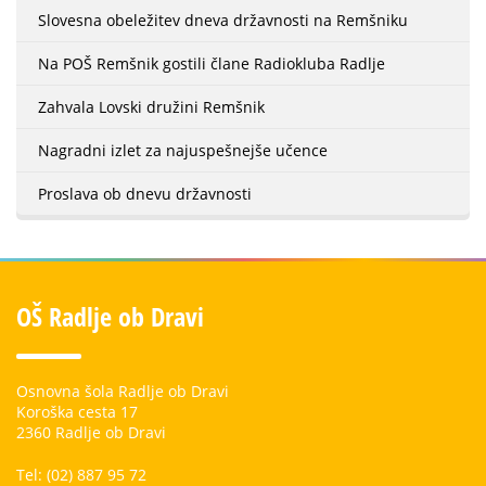
Slovesna obeležitev dneva državnosti na Remšniku
Na POŠ Remšnik gostili člane Radiokluba Radlje
Zahvala Lovski družini Remšnik
Nagradni izlet za najuspešnejše učence
Proslava ob dnevu državnosti
OŠ Radlje ob Dravi
Osnovna šola Radlje ob Dravi
Koroška cesta 17
2360 Radlje ob Dravi
Tel: (02) 887 95 72