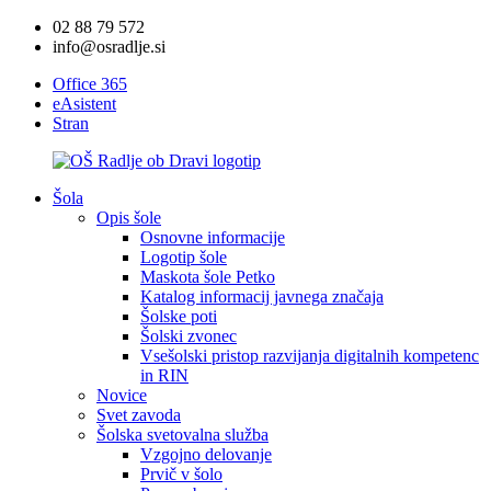
02 88 79 572
info@osradlje.si
Office 365
eAsistent
Stran
Šola
Opis šole
Osnovne informacije
Logotip šole
Maskota šole Petko
Katalog informacij javnega značaja
Šolske poti
Šolski zvonec
Vsešolski pristop razvijanja digitalnih kompetenc
in RIN
Novice
Svet zavoda
Šolska svetovalna služba
Vzgojno delovanje
Prvič v šolo