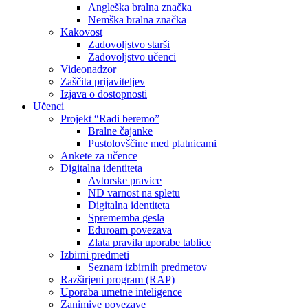
Angleška bralna značka
Nemška bralna značka
Kakovost
Zadovoljstvo starši
Zadovoljstvo učenci
Videonadzor
Zaščita prijaviteljev
Izjava o dostopnosti
Učenci
Projekt “Radi beremo”
Bralne čajanke
Pustolovščine med platnicami
Ankete za učence
Digitalna identiteta
Avtorske pravice
ND varnost na spletu
Digitalna identiteta
Sprememba gesla
Eduroam povezava
Zlata pravila uporabe tablice
Izbirni predmeti
Seznam izbirnih predmetov
Razširjeni program (RAP)
Uporaba umetne inteligence
Zanimive povezave