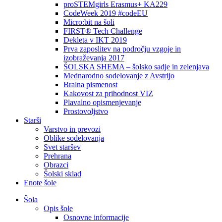
proSTEMgirls Erasmus+ KA229
CodeWeek 2019 #codeEU
Micro:bit na šoli
FIRST® Tech Challenge
Dekleta v IKT 2019
Prva zaposlitev na področju vzgoje in
izobraževanja 2017
ŠOLSKA SHEMA – šolsko sadje in zelenjava
Mednarodno sodelovanje z Avstrijo
Bralna pismenost
Kakovost za prihodnost VIZ
Plavalno opismenjevanje
Prostovoljstvo
Starši
Varstvo in prevozi
Oblike sodelovanja
Svet staršev
Prehrana
Obrazci
Šolski sklad
Enote šole
Šola
Opis šole
Osnovne informacije