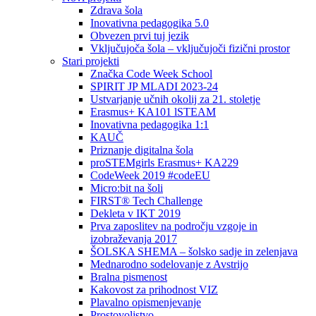
Zdrava šola
Inovativna pedagogika 5.0
Obvezen prvi tuj jezik
Vključujoča šola – vključujoči fizični prostor
Stari projekti
Značka Code Week School
SPIRIT JP MLADI 2023-24
Ustvarjanje učnih okolij za 21. stoletje
Erasmus+ KA101 lSTEAM
Inovativna pedagogika 1:1
KAUČ
Priznanje digitalna šola
proSTEMgirls Erasmus+ KA229
CodeWeek 2019 #codeEU
Micro:bit na šoli
FIRST® Tech Challenge
Dekleta v IKT 2019
Prva zaposlitev na področju vzgoje in
izobraževanja 2017
ŠOLSKA SHEMA – šolsko sadje in zelenjava
Mednarodno sodelovanje z Avstrijo
Bralna pismenost
Kakovost za prihodnost VIZ
Plavalno opismenjevanje
Prostovoljstvo