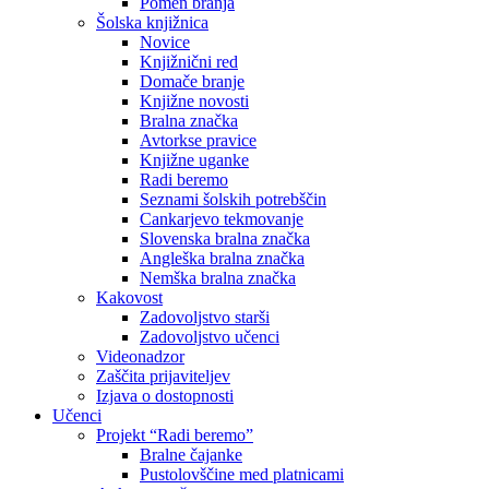
Pomen branja
Šolska knjižnica
Novice
Knjižnični red
Domače branje
Knjižne novosti
Bralna značka
Avtorkse pravice
Knjižne uganke
Radi beremo
Seznami šolskih potrebščin
Cankarjevo tekmovanje
Slovenska bralna značka
Angleška bralna značka
Nemška bralna značka
Kakovost
Zadovoljstvo starši
Zadovoljstvo učenci
Videonadzor
Zaščita prijaviteljev
Izjava o dostopnosti
Učenci
Projekt “Radi beremo”
Bralne čajanke
Pustolovščine med platnicami