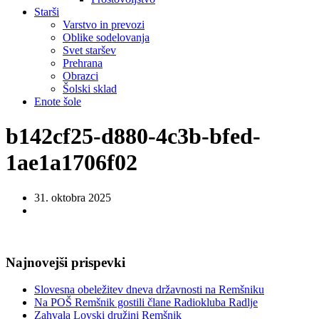
Starši
Varstvo in prevozi
Oblike sodelovanja
Svet staršev
Prehrana
Obrazci
Šolski sklad
Enote šole
b142cf25-d880-4c3b-bfed-
1ae1a1706f02
31. oktobra 2025
Najnovejši prispevki
Slovesna obeležitev dneva državnosti na Remšniku
Na POŠ Remšnik gostili člane Radiokluba Radlje
Zahvala Lovski družini Remšnik