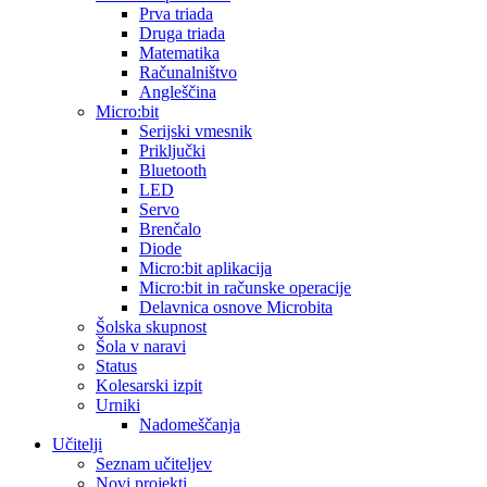
Prva triada
Druga triada
Matematika
Računalništvo
Angleščina
Micro:bit
Serijski vmesnik
Priključki
Bluetooth
LED
Servo
Brenčalo
Diode
Micro:bit aplikacija
Micro:bit in računske operacije
Delavnica osnove Microbita
Šolska skupnost
Šola v naravi
Status
Kolesarski izpit
Urniki
Nadomeščanja
Učitelji
Seznam učiteljev
Novi projekti