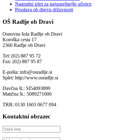
Nagradni izlet za najuspešnejše učence
Proslava ob dnevu državnosti
OŠ Radlje ob Dravi
Osnovna šola Radlje ob Dravi
Koroška cesta 17
2360 Radlje ob Dravi
Tel: (02) 887 95 72
Fax: (02) 887 95 87
E-pošta: info@osradlje.si
Splet: http://www.osradlje.si
Davčna št.: SI54093899
Matična št.: 5089271000
TRR: 0130 1603 0677 094
Kontaktni obrazec