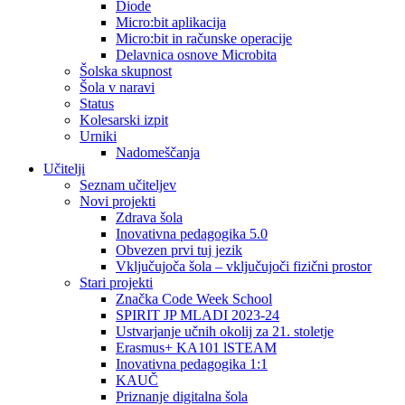
Diode
Micro:bit aplikacija
Micro:bit in računske operacije
Delavnica osnove Microbita
Šolska skupnost
Šola v naravi
Status
Kolesarski izpit
Urniki
Nadomeščanja
Učitelji
Seznam učiteljev
Novi projekti
Zdrava šola
Inovativna pedagogika 5.0
Obvezen prvi tuj jezik
Vključujoča šola – vključujoči fizični prostor
Stari projekti
Značka Code Week School
SPIRIT JP MLADI 2023-24
Ustvarjanje učnih okolij za 21. stoletje
Erasmus+ KA101 lSTEAM
Inovativna pedagogika 1:1
KAUČ
Priznanje digitalna šola