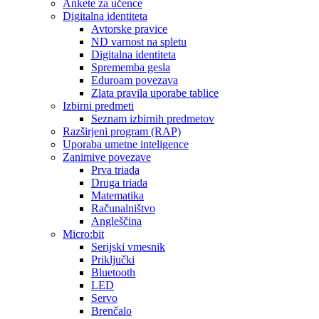
Ankete za učence
Digitalna identiteta
Avtorske pravice
ND varnost na spletu
Digitalna identiteta
Sprememba gesla
Eduroam povezava
Zlata pravila uporabe tablice
Izbirni predmeti
Seznam izbirnih predmetov
Razširjeni program (RAP)
Uporaba umetne inteligence
Zanimive povezave
Prva triada
Druga triada
Matematika
Računalništvo
Angleščina
Micro:bit
Serijski vmesnik
Priključki
Bluetooth
LED
Servo
Brenčalo