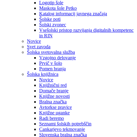
Logotip šole
Maskota šole Petko
Katalog informacij javnega značaja
Šolske poti
Šolski zvonec
Vsešolski pristop razvijanja digitalnih kompetenc
in RIN
Novice
Svet zavoda
Šolska svetovalna služba
Vzgojno delovanje
Prvič v šolo
Pomen branja
Šolska knjižnica
Novice
Knjižnični red
Domače branje
Knjižne novosti
Bralna značka
Avtorkse pravice
Knjižne uganke
Radi beremo
Seznami šolskih potrebščin
Cankarjevo tekmovanje
Slovenska bralna značka