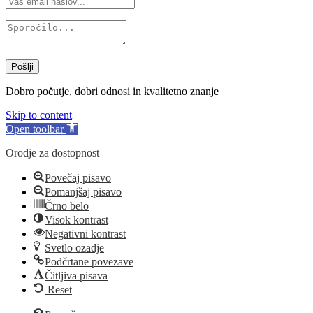
Pošlji
Dobro počutje, dobri odnosi in kvalitetno znanje
Skip to content
Open toolbar
Orodje za dostopnost
Povečaj pisavo
Pomanjšaj pisavo
Črno belo
Visok kontrast
Negativni kontrast
Svetlo ozadje
Podčrtane povezave
Čitljiva pisava
Reset